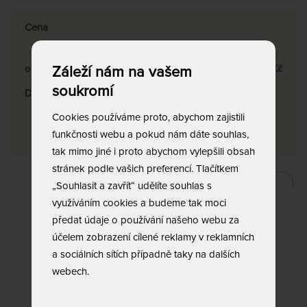
Cena
od
1,550
Kč
do
52,745
Kč
Záleží nám na vašem
soukromí
Dostupnost a doprava
skladem
32
Cookies používáme proto, abychom zajistili
doprava zdarma
37
funkčnosti webu a pokud nám dáte souhlas,
tak mimo jiné i proto abychom vylepšili obsah
stránek podle vašich preferencí. Tlačítkem
DALŠÍ FILTRY
„Souhlasit a zavřít“ udělíte souhlas s
Vyfiltrujte si jen to, co
využíváním cookies a budeme tak moci
předat údaje o používání našeho webu za
hledáte!
účelem zobrazení cílené reklamy v reklamních
a sociálních sítích případně taky na dalších
webech.
(current)
1
2
3
4