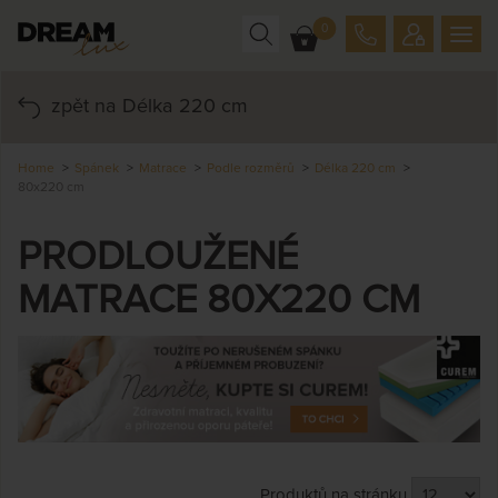
0
zpět na Délka 220 cm
Home
Spánek
Matrace
Podle rozměrů
Délka 220 cm
80x220 cm
PRODLOUŽENÉ
MATRACE 80X220 CM
Produktů na stránku