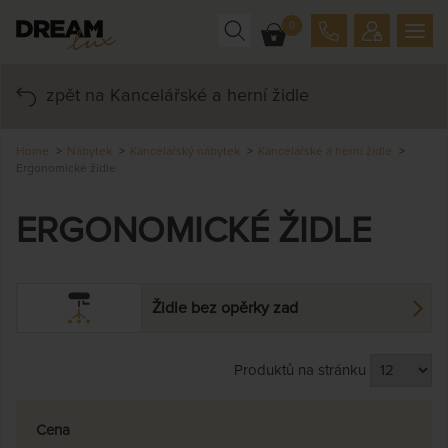
0
zpět na Kancelářské a herní židle
Home
Nábytek
Kancelářský nábytek
Kancelářské a herní židle
Ergonomické židle
ERGONOMICKÉ ŽIDLE
Židle bez opěrky zad
Produktů na stránku
Cena