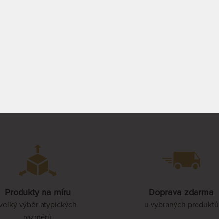
30 cm.
nebo 30 cm.
EM 2 KS
SKLADEM 2 KS
16 082 Kč
18 2
 2 PRAC. DNŮ
DO 1 - 2 PRAC. DNŮ
18 920 Kč
21
z ext. skladu do 5
(další z ext. skladu do 5
nů)
prac. dnů)
PROHLÉDNOUT
PROHLÉDNOUT
oru ^
1
Produkty na míru
Doprava zdarma
velký výběr atypických
u vybraných produktů
rozměrů