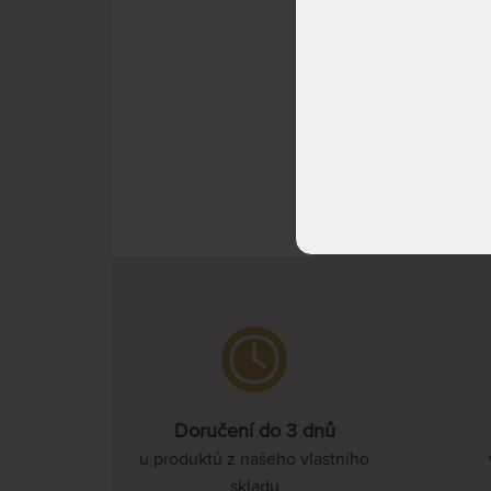
nebo 
SKLAD
DO 1 -
(další 
prac. d
^ Nah
Doručení do 3 dnů
u produktů z našeho vlastního
skladu