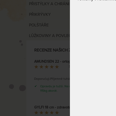
PŘISTÝLKY A CHRÁNIČE
PŘIKRÝVKY
POLŠTÁŘE
VÝCHO
LŮŽKOVINY A POVLEČENÍ
RECENZE NAŠICH ZÁKAZNÍKŮ
HEURE
vysok
AMUNDSEN 22 - ortopedická matrace se zvýšenou tuhostí
Martin Kubelka
Doporučuji.Příjemně tuhá.
Opravdu je tužší. Na mou váhu téměř
115kg akorát.
GYLFI 18 cm - zdravotní matrace s línou pěnou
Dominik