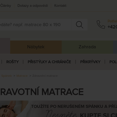
Články
Dotazy a odpovědi
Kontakt
Potře
+42
Nábytek
Zahrada
ROŠTY
PŘISTÝLKY A CHRÁNIČE
PŘIKRÝVKY
POL
Spánek
Matrace
Zdravotní matrace
RAVOTNÍ MATRACE