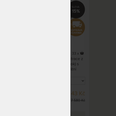
15%
15%
5,0
(1x)
14 x
33 x
 které
Vyšší komfortní a odolná matrace z
jednoho kusu pěny (monoblok) s
m s
anatomickými zónami. Unikátní
m.
úprava potahu SilverGuard® a praní
 bez
na 95 °C předurčuje tuto matraci
í
jako nejlepší volbu pro alergiky a
o těla
astmatiky. 100% bez lepidel.
SKLADEM 2 KS
42 Kč
6 443 Kč
oužití
DO 1 - 2 DNŮ
y
 990 Kč
7 580 Kč
(další z ext. skladu do 5
prac. dnů)