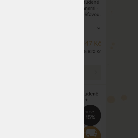
Super vzdušná matrace ze studené
ých
pěny s dvěma funkčními stranami -
 nichž
tužší latexovou a měkčí paměťovou.
aně
Špičkový antibakteriální a
ný na
protiroztočový pratelný potah s
přírodními vlákny.
SKLADEM 3 KS
44 Kč
13 447 Kč
DO 1 - 2 PRAC. DNŮ
 169 Kč
15 820 Kč
(další z ext. skladu do 5
prac. dnů)
PROHLÉDNOUT
ra
PETRA 13 cm - matrace ze studené
pěny – AKCE „Férové ceny“ +
polštář Lenošek Kid jako dárek
15%
15%