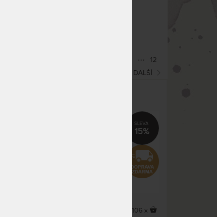
co hledáte!
(current)
1
2
3
4
⋯
7
8
9
⋯
12
DALŠÍ
dené
ALPINE BLUE AIR 26 cm -
ko
ortopedická matrace
15%
15%
5,0
(6x)
37 x
106 x