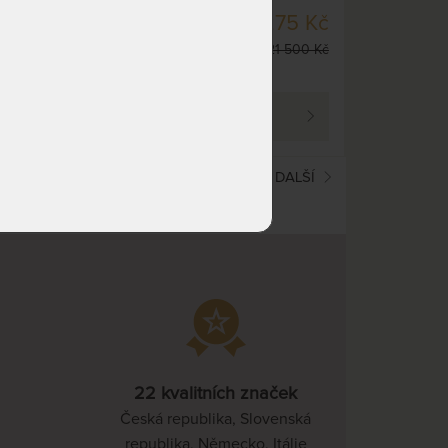
nebo 30 cm.
SKLADEM 2 KS
75 Kč
18 275 Kč
DO 1 - 2 PRAC. DNŮ
 500 Kč
21 500 Kč
(další z ext. skladu do 5
prac. dnů)
PROHLÉDNOUT
(current)
2
3
4
⋯
7
8
9
⋯
12
DALŠÍ
22 kvalitních značek
Česká republika, Slovenská
republika, Německo, Itálie