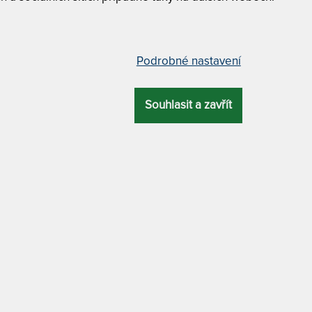
DALŠÍ FILTRY
Vyfiltrujte si jen to, 
Podrobné nastavení
ZÍ
NEJLEVNĚJŠÍ
NEJPRODÁVANĚJŠÍ
NEJDRAŽŠÍ
Souhlasit a zavřít
KA PLUS FLEXI 20 cm -
PETRA 9 cm - matrace ze stu
á ortopedická matrace
pěny + polštář Lenošek Kid ja
dárek
15%
4,2
(34x)
5,0
(8x)
799 x
1