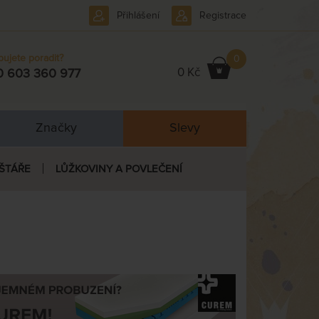
Přihlášení
Registrace
bujete poradit?
0
0 Kč
0 603 360 977
Značky
Slevy
ŠTÁŘE
LŮŽKOVINY A POVLEČENÍ