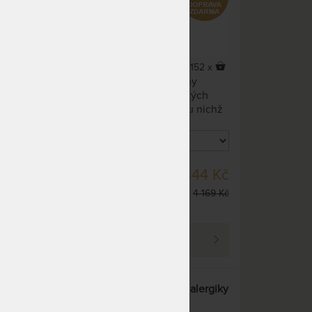
5,0
(1x)
21 x
152 x
ce s
Matrace z 1 kusu pružné pěny
(monoblok). Ideální do dětských
u s
pokojíků, patrových postelí u nichž
 a
nelze použít kvůli boční zábraně
ysoká
vyšší matrace. Varianta 13 cm je
lochy
určena pro výsuvné přistýlky. Potah
je pratelný na vyvářku.
SKLADEM 3 KS
94 Kč
3 544 Kč
á
DO 1 - 2 PRAC. DNŮ
tu a
0 110 Kč
4 169 Kč
(další na objednávku do
10 - 20 prac. dnů)
PROHLÉDNOUT
ečně
NIKA - unikátní matrace pro alergiky
a astmatiky