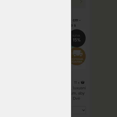
PROHLÉDNOUT
m -
SPIRIT SUPERIOR VISCO 30 cm -
s
luxusní středně tuhá matrace s
paměťovou pěnou
15%
15%
5,0
(1x)
8 x
11 x
luxusní
Středně tuhá, 30 cm vysoká, luxusní
m, aby
matrace, která udělá maximum, aby
 Dvě
se přizpůsobila vašemu tělu. Dvě
vrstvy paměťové pěny dodají
í.
nezaměnitelný efekt odlehčení.
25 cm
Možnost volby výšky 22 cm, 25 cm