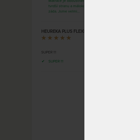
Matrace je oboustranná,používáme
tvrdší stranu a málokdy už nás bolí
záda. Jsme velmi…
HEUREKA PLUS FLEXI 20 cm - vysoká ortopedická matrace
Origin
Bořivoj Sýkora
Vás o
Nejob
SUPER !!!
volite
Tělesn
SUPER !!!
tíže, 
stres
SKLAD
díky 3
DO 1 -
2 pam
(další 
Cure
prac. d
ENIGM