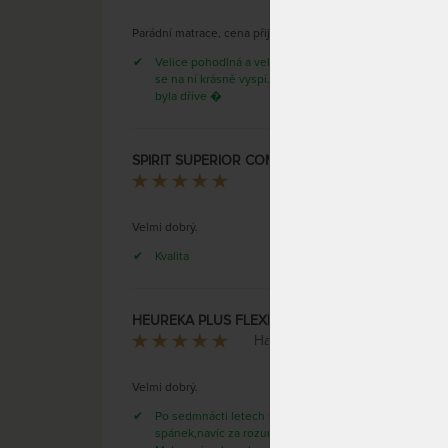
Partn
kombi
Parádní matrace, cena přijatelná.
pěny. 
Velice pohodlná a velká. Naše malá
strana 
se na ní krásně vyspí. Doba dodání
Potah
byla dříve �
možnos
SKLAD
DO 1 -
SPIRIT SUPERIOR COMODORE 30 cm - královská pružinová matrace
Roman Kovář
Velmi dobrý.
Kvalita
CUREM
HEUREKA PLUS FLEXI 20 cm - vysoká ortopedická matrace
podda
Hanka Milackova
Velmi dobrý.
Po sedmnácti letech super
spánek,navíc za rozumnou cenu.