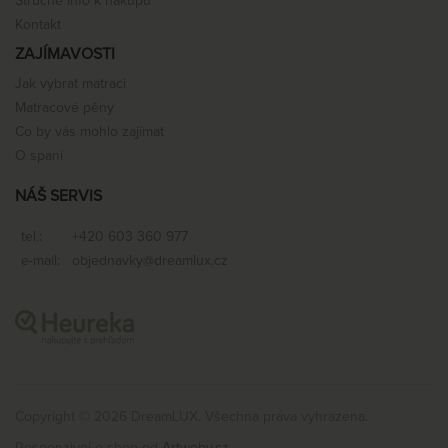
Stručné info k nákupu
Kontakt
ZAJÍMAVOSTI
Jak vybrat matraci
Matracové pěny
Co by vás mohlo zajímat
O spaní
NÁŠ SERVIS
tel.:
+420 603 360 977
e-mail:
objednavky@dreamlux.cz
Copyright © 2026 DreamLUX. Všechna práva vyhrazena.