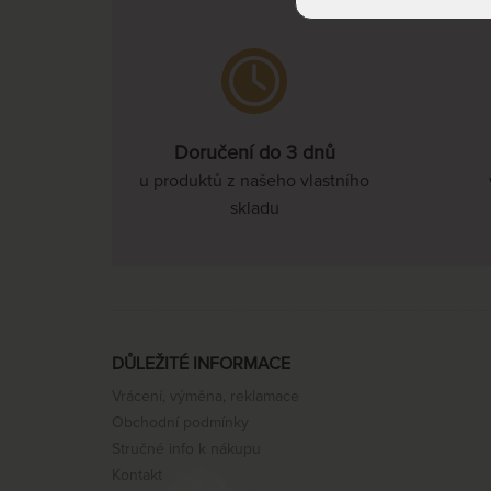
Doručení do 3 dnů
u produktů z našeho vlastního
skladu
DŮLEŽITÉ INFORMACE
Vrácení, výměna, reklamace
Obchodní podmínky
Stručné info k nákupu
Kontakt