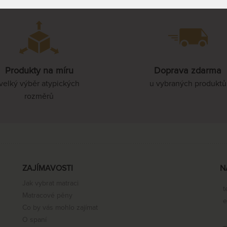
Produkty na míru
Doprava zdarma
velký výběr atypických
u vybraných produktů
rozměrů
ZAJÍMAVOSTI
N
Jak vybrat matraci
t
Matracové pěny
e
Co by vás mohlo zajímat
O spaní