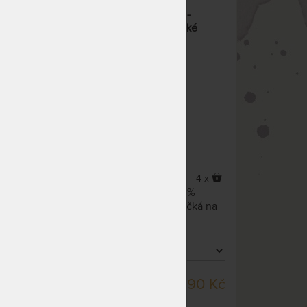
upací
MODESTA SINGLE STRIPES -
houpací síť ze 100% organické
bavlny
5 x
4 x
 je
Houpací síť vyrobana ze 100%
organické bavlny. Je měkoučká na
dotek a šetrná k pokožce.
SKLADEM 2 KS
90 Kč
2 590 Kč
DO 3 PRAC. DNŮ