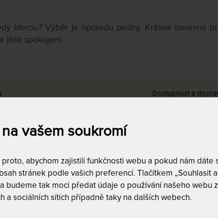
edy kterou? Výběr je opravdu pestrý. Krásné barevné pr
 jistě spokojeni.
a
Dostupnost a dopra
skladem
10
,145
Kč
do
6,290
Kč
 na vašem soukromí
DALŠÍ FILTRY
Vyfiltrujte si jen to, 
roto, abychom zajistili funkčnosti webu a pokud nám dáte so
sah stránek podle vašich preferencí. Tlačítkem „Souhlasit a 
 a budeme tak moci předat údaje o používání našeho webu z
h a sociálních sítích případně taky na dalších webech.
ZÍ
NEJLEVNĚJŠÍ
NEJPRODÁVANĚJŠÍ
NEJDRAŽŠÍ