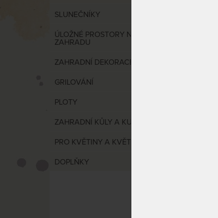
BRISA
SLUNEČNÍKY
síť na
ÚLOŽNÉ PROSTORY NA
ZAHRADU
ZAHRADNÍ DEKORACE
GRILOVÁNÍ
PLOTY
ZAHRADNÍ KŮLY A KULATINA
Houpac
PRO KVĚTINY A KVĚTINKY
Příjem
údržba
DOPLŇKY
bezsta
SKLAD
DO 3 