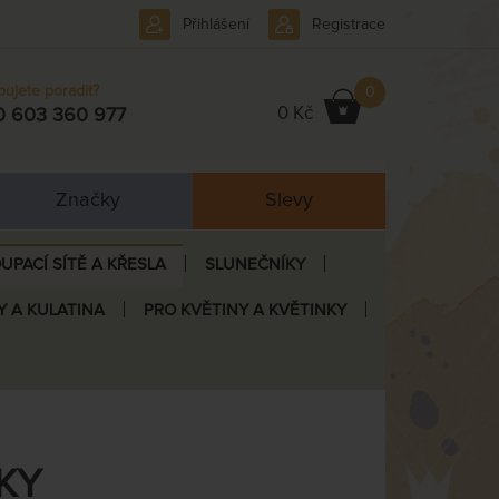
Přihlášení
Registrace
bujete poradit?
0
0 Kč
0 603 360 977
Značky
Slevy
UPACÍ SÍTĚ A KŘESLA
SLUNEČNÍKY
Y A KULATINA
PRO KVĚTINY A KVĚTINKY
KY