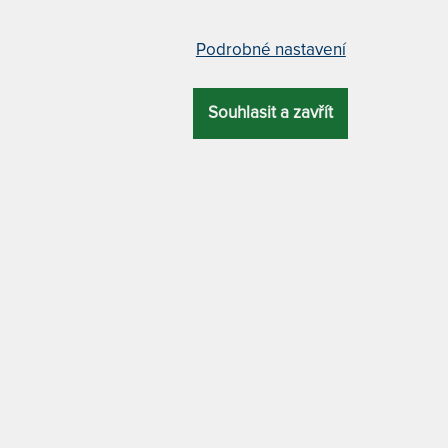
 SINGLE CARIBIC - houpací
BRISA DOUBLE MODERN - ho
 zahradu i do domu
síť z voděodolného materiálu
Podrobné nastavení
Souhlasit a zavřít
7 x
í síť na doma i na zahradu.
Houpací síť i pro páry. Hamaka
ný materiál a nenáročná
voděodolná, takže jí můžete
 vám zajistí odpočinek a
pověsit i v exteriéru.
rostné leňošení.
EM 2 KS
NA DOTAZ
2 190 Kč
2 5
PRAC. DNŮ