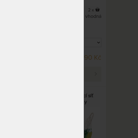
3 x
2 x
Houpací sít pro jednu osobu vhodná
jak do interiéru i exteriéru.
éhá
lním
fikát
DO 15 PRAC. DNÍ
90 Kč
2 190 Kč
PROHLÉDNOUT
ORQUÍDEA SINGLE - houpací síť
ytne
vyrobená z čisté 100% bavlny