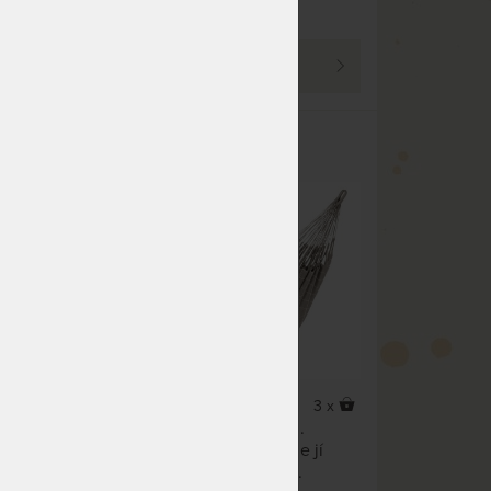
(další na objednávku do
14 prac. dnů)
PROHLÉDNOUT
upací
BRISA KINGSIZE MODERN -
jemná
houpací síť z voděodolného
materiálu pro celou rodinu
4 x
3 x
Houpací síť pro celou rodinu.
ročná
Hamaka je voděodolná, takže jí
k.
můžete pověsit i v exteriéru.