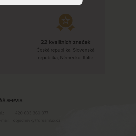
22 kvalitních značek
Česká republika, Slovenská
republika, Německo, Itálie
ÁŠ SERVIS
el.:
+420 603 360 977
-mail:
objednavky@dreamlux.cz