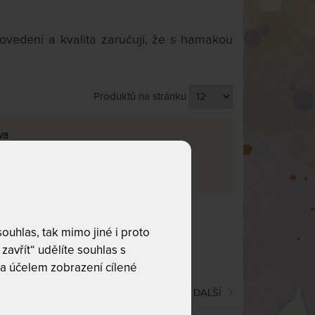
ovedení a kvalita zaručují, že s hamakou
Produktů na stránku
va
co hledáte!
uhlas, tak mimo jiné i proto
zavřít“ udělíte souhlas s
a účelem zobrazení cílené
(current)
1
2
DALŠÍ