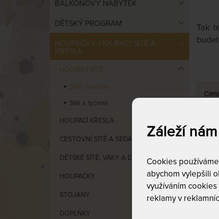
BALKONOVÝ NÁBYTEK
DĚTSKÝ PROGRAM
Tak t
budete
HOUPAČKY, HOUPACÍ SÍTĚ A
KŘESLA
HOUPACÍ SÍTĚ
Sítě - hamaky
Cen
Sítě s tyčemi
HOUPACÍ KŘESLA
od
1
Záleží nám
CESTOVNÍ SÍTĚ A SEDAČKY
DĚTSKÉ SÍTĚ, VAKY A DOPLNKY
Cookies používáme p
abychom vylepšili ob
HOUPAČKY
využíváním cookies
STOJANY
reklamy v reklamníc
VÝCHO
DOPLŇKY