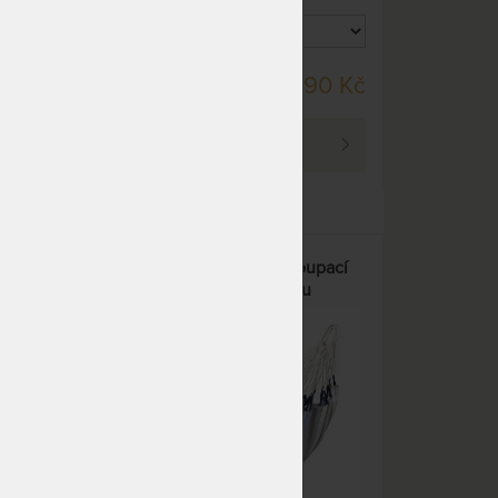
DO 10 PRAC. DNÍ
90 Kč
3 290 Kč
PROHLÉDNOUT
BRISA SINGLE CLASSIC - houpací
tí a
síť z voděodolného materiálu