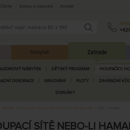
Články
Dotazy a odpovědi
Kontakt
Potře
+42
Nábytek
Zahrada
ALKONOVÝ NÁBYTEK
DĚTSKÝ PROGRAM
HOUPAČKY, HO
ADNÍ DEKORACE
GRILOVÁNÍ
PLOTY
ZAHRADNÍ KŮL
DOPLŇKY
Zahrada
Houpačky, houpací sítě a křesla
Houpací sítě
Sítě - hamaky
UPACÍ SÍTĚ NEBO-LI HAMA