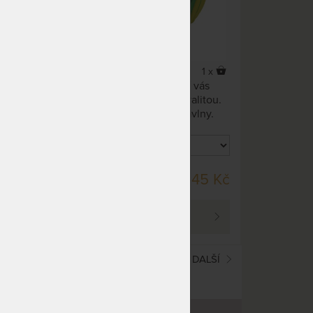
2 x
1 x
200 kg.
Tato kolumbijská houpací síť vás
amaka
přesvědčí svou hebkostí i kvalitou.
ké
Je vyrobena z čisté 100% bavlny.
itelný
áročná
NA DOTAZ
90 Kč
1 145 Kč
PROHLÉDNOUT
(current)
1
2
DALŠÍ