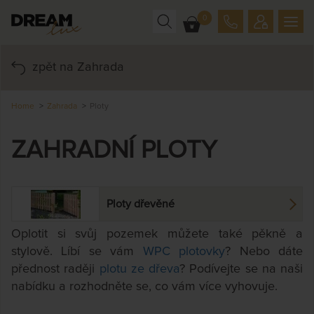
0
zpět na Zahrada
Home
Zahrada
Ploty
ZAHRADNÍ PLOTY
Ploty dřevěné
Oplotit si svůj pozemek můžete také pěkně a
stylově. Líbí se vám
WPC plotovky
? Nebo dáte
přednost raději
plotu ze dřeva
? Podívejte se na naši
nabídku a rozhodněte se, co vám více vyhovuje.