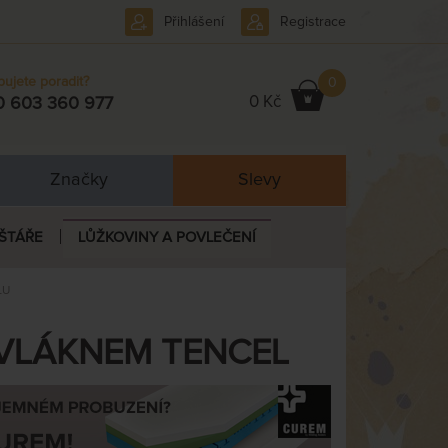
Přihlášení
Registrace
bujete poradit?
0
0 Kč
0 603 360 977
Značky
Slevy
ŠTÁŘE
LŮŽKOVINY A POVLEČENÍ
LU
 VLÁKNEM TENCEL