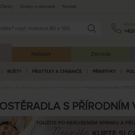
Články
Dotazy a odpovědi
Kontakt
Potře
+42
Nábytek
Zahrada
ROŠTY
PŘISTÝLKY A CHRÁNIČE
PŘIKRÝVKY
POL
Spánek
Lůžkoviny a povlečení
Prostěradla
Prodyšné prostěradla z TENCE
OSTĚRADLA S PŘÍRODNÍM