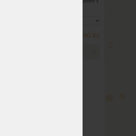
 s
chránič z přírodních vláken, jeden z
 a
nejtenších ve své třídě.
cel s
SKLADEM 5 KS
20 Kč
1 390 Kč
DO 1 - 2 PRAC. DNŮ
PROHLÉDNOUT
tenký