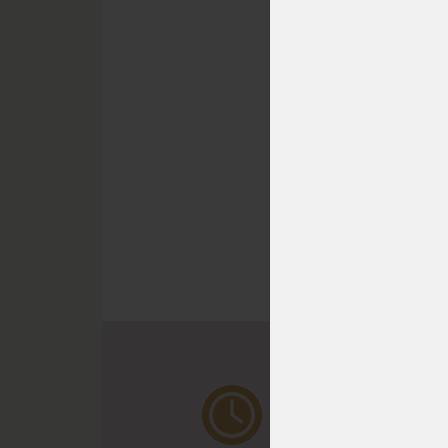
Prvotř
českéh
gumou
atypic
vynika
SKLAD
DO 1 -