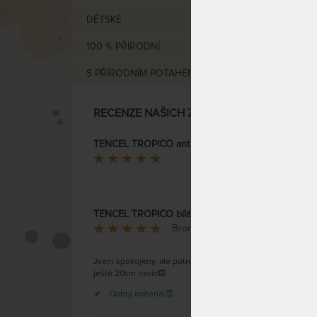
DĚTSKÉ
100 % PŘÍRODNÍ
S PŘÍRODNÍM POTAHEM
VÝCHO
RECENZE NAŠICH ZÁKAZNÍKŮ
TENCE
pro vy
TENCEL TROPICO antracitová - prostěradlo pro vysoké i atypické matrace
Jana Petrová
TENCEL TROPICO bílá - prostěradlo pro vysoké i atypické matrace
Bronislav Konečný
Jsem spokojeny, ale potreboval bych
ještě 20cm navíc🙉
Dobrý materiál👏
Prvotř