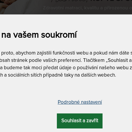
ěradla
vyrobené z Tencelu
jsou příjemné na dotek a z
ti.
 na vašem soukromí
l je látka, která je ekologicky vyrobena z celulózových 
 uspořádání celulózových vláken je Tencel schope
roto, abychom zajistili funkčnosti webu a pokud nám dáte so
šným materiálem, který má příjemný sametový povrch.
sah stránek podle vašich preferencí. Tlačítkem „Souhlasit a 
 a budeme tak moci předat údaje o používání našeho webu z
ěradla z Tencelu mají snadnou údržbu – nemusí se žehlit, s
h a sociálních sítích případně taky na dalších webech.
a
Dostupnost a dopra
Podrobné nastavení
skladem
5
50
Kč
do
2,890
Kč
Souhlasit a zavřít
DALŠÍ FILTRY