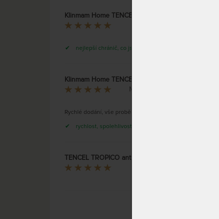
českéh
gumou
Klinmam Home TENCEL 30 - tenký matracový chránič
atypic
Jana Petrová
vynika
nejlepší chránič, co jsme měli
SKLAD
DO 1 -
Klinmam Home TENCEL 30 - tenký matracový chránič
Monika Vítková
Rychlé dodání, vše proběhlo v pořádku.
TENCE
rychlost, spolehlivost
prostě
matra
TENCEL TROPICO antracitová - prostěradlo pro vysoké i atypické matrace
Nezveřejněno