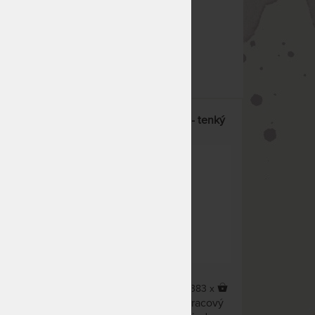
co hledáte!
Klinmam Home TENCEL 30 - tenký
ické
matracový chránič
4,9
(7x)
54 x
383 x
ního
Voděodolný a prodyšný matracový