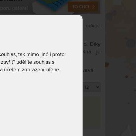
ároveň mají úžasné vlastnosti pro odvod
vláken bez použití toxických přísad. Díky
n absorbovat více vody než bavlna, je
uhlas, tak mimo jiné i proto
zavřít“ udělíte souhlas s
a účelem zobrazení cílené
tačí vyvěsit a látka je krásně splývavá.
Produktů na stránku
va