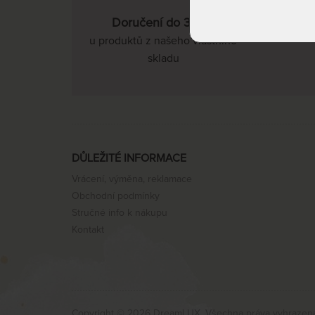
Doručení do 3 dnů
u produktů z našeho vlastního
skladu
DŮLEŽITÉ INFORMACE
Vrácení, výměna, reklamace
Obchodní podmínky
Stručné info k nákupu
Kontakt
Copyright © 2026 DreamLUX. Všechna práva vyhrazen