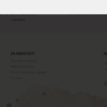
Produkty na míru
Doprava zdarma
velký výběr atypických
u vybraných produktů
rozměrů
ZAJÍMAVOSTI
N
Jak vybrat matraci
t
Matracové pěny
e
Co by vás mohlo zajímat
O spaní
a.