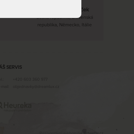
22 kvalitních značek
Česká republika, Slovenská
republika, Německo, Itálie
ÁŠ SERVIS
el.:
+420 603 360 977
-mail:
objednavky@dreamlux.cz
Responzivní e-shop od
Artweby.cz