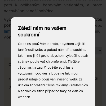
patří k oblíbeným barevným variantám, a proto
nechybí ani v naší nabídce.
Vyberte si
černou
manželskou nebo jednolůžkovou
postel
z naší nabídky
postelí z
masivu
nebo
Záleží nám na vašem
lamina
.
Slaďte svou ložnici ve stejném odstínu
soukromí
včetně
nočních stolků
,
komod
a
skříní
!
Cookies používáme proto, abychom zajistili
funkčnosti webu a pokud nám dáte souhlas,
Produktů na stránku
tak mimo jiné i proto abychom vylepšili obsah
stránek podle vašich preferencí. Tlačítkem
Cena
„Souhlasit a zavřít“ udělíte souhlas s
využíváním cookies a budeme tak moci
od
3,141
Kč
do
65,133
Kč
předat údaje o používání našeho webu za
účelem zobrazení cílené reklamy v reklamních
Dostupnost a doprava
a sociálních sítích případně taky na dalších
skladem
3
webech.
doprava zdarma
5