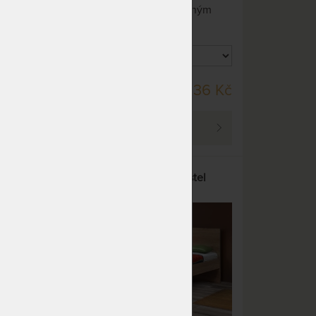
lem.
materiálů s jednoduchým plným
dřevěným čelem.
DO 20 PRAC. DNŮ
21 Kč
15 336 Kč
PROHLÉDNOUT
 s
BRUNO - kvalitní lamino postel
20%