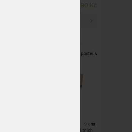
DO 40 PRAC. DNŮ
89 Kč
14 190 Kč
PROHLÉDNOUT
el s
NIKOLETA - masivní buková postel s
plným čelem
5,0
(1x)
2 x
9 x
SALMA
Masivní buková postel z kvalitních