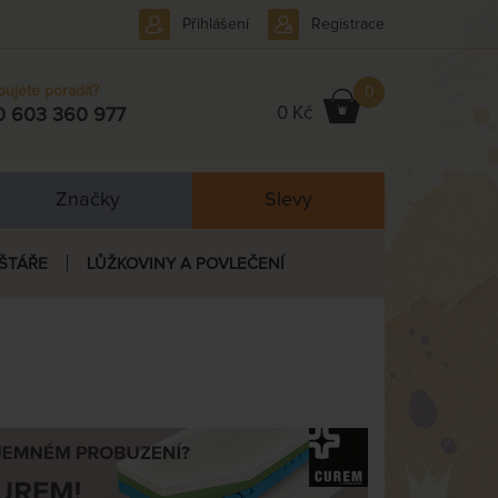
Přihlášení
Registrace
bujete poradit?
0
0 Kč
0 603 360 977
Značky
Slevy
ŠTÁŘE
LŮŽKOVINY A POVLEČENÍ