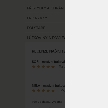
pro mi
stříš
PŘISTÝLKY A CHRÁNIČE
PŘIKRÝVKY
POLŠTÁŘE
LŮŽKOVINY A POVLEČENÍ
RECENZE NAŠICH ZÁKAZNÍKŮ
Luxus
koleč
SOFI - masivní buková postel
stříšk
Terezie Adamcová
NELA - masivní buková postel
SKLAD
Monika Šidlovská
DO 2 
(další 
Vše v pořádku, výborná komunikace