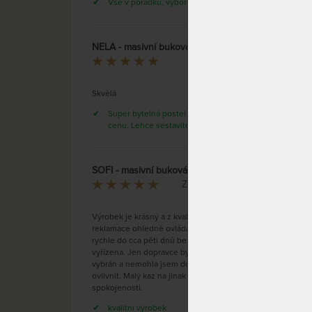
Vše v pořádku, výborná komunikace
NELA - masivní buková postel
VENTO
Eva Kubíčková
Skvělá
Super bytelná postel za skvelou
cenu. Lehce sestavitelná.
SOFI - masivní buková postel
Zuzana Šišková
Výrobek je krásný a z kvalitního matriálu. I
reklamace ohledně ovládání roštů byla
Bukov
rychle do cca pěti dnů bezchybně
Nesta
vyřízena. Jen dopravce byl firmou špatně
šatu.
vybrán a nemohla jsem dopředu nijak
ovlivnit. Malý kaz na jinak celkové
spokojenosti.
kvalitní výrobek