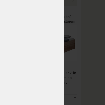
PROHLÉDNOUT
el z
MARIKA s nízkými čely - kvalitní
lamino postel s úložným prostorem
5,0
(1x)
19 x
17 x
ho
Minimalistická a praktická lamino
tor.
postel. S úložným prostorem v
ceně.