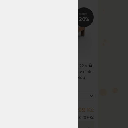
parketovým vzorem - Akce!
20%
32 x
22 x
z
Masivní buková postel NELA v cink-
pnou
parketovém designu za skvělou
cenu.
DO 20 PRAC. DNŮ
79 Kč
6 799 Kč
8 499 Kč