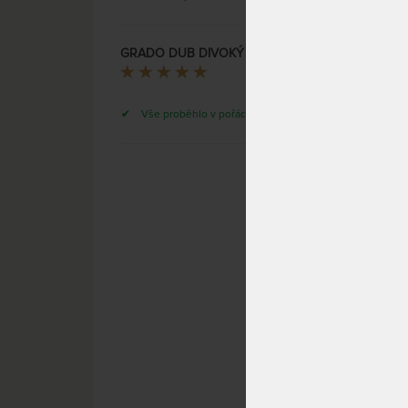
SKLAD
DO 3 
(další
GRADO DUB DIVOKÝ - masivní dubová postel
20 - 30
Jana
Vše proběhlo v pořádku a s ochotou.
SOFI -
Buková