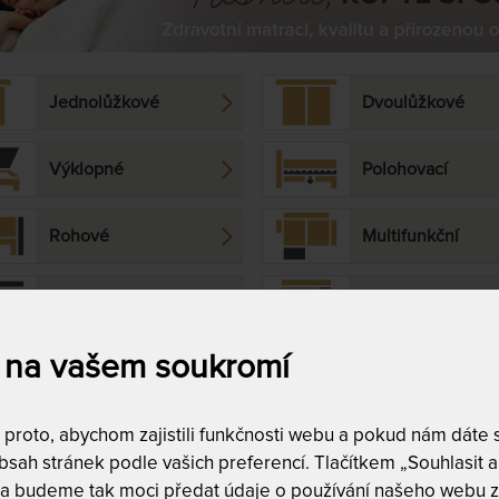
Jednolůžkové
Dvoulůžkové
Výklopné
Polohovací
Rohové
Multifunkční
Moderní
Letiště
 na vašem soukromí
S nosnosti do & nad
150 kg
te kvalitní manželskou
postel s vysokou nosností
nebo d
roto, abychom zajistili funkčnosti webu a pokud nám dáte so
ádací
nebo s výklopem? Zamilovali jste se do
kontinent
sah stránek podle vašich preferencí. Tlačítkem „Souhlasit a 
ivce minimalizmu?
 a budeme tak moci předat údaje o používání našeho webu z