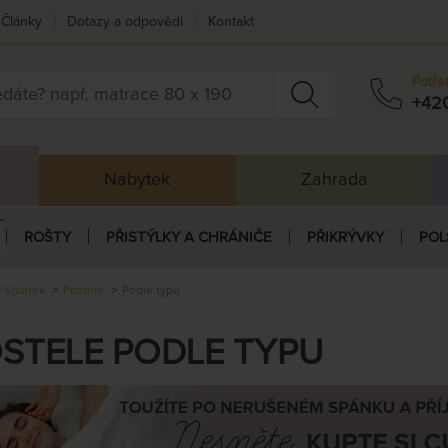
Články
Dotazy a odpovědi
Kontakt
Potře
+42
Nábytek
Zahrada
ROŠTY
PŘISTÝLKY A CHRÁNIČE
PŘIKRÝVKY
POL
Spánek
Postele
Podle typu
STELE PODLE TYPU