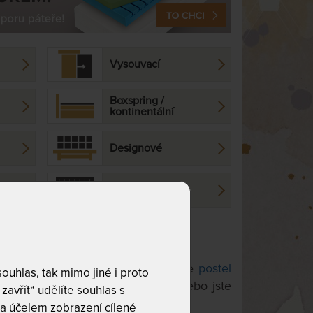
Vysouvací
Boxspring /
kontinentální
Designové
Hotelové
esignové jednolůžko? Preferujete
postel
uhlas, tak mimo jiné i proto
álních postelí s vysokým čelem
, nebo jste
zavřít“ udělíte souhlas s
a účelem zobrazení cílené