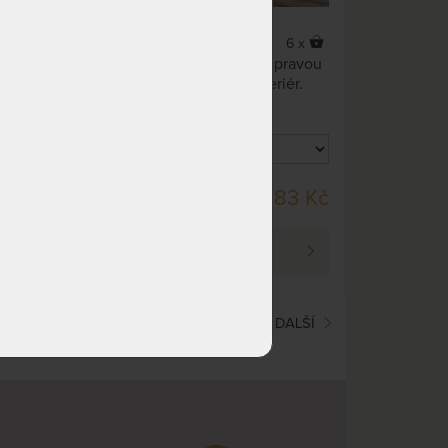
7 x
6 x
Postel Bruno představuje tu pravou
volbu pro minimalistický interiér.
DO 40 PRAC. DNŮ
99 Kč
8 683 Kč
 499 Kč
PROHLÉDNOUT
3
4
5
6
⋯
10
⋯
15
⋯
19
DALŠÍ