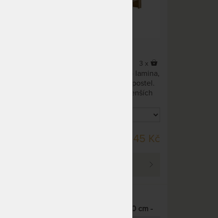
3 x
3 x
Tandem ORTHO z kvalitního lamina,
z
je plnohodnotná rozkládací postel.
Skvělá volba zejména do menších
prostorů.
DO 40 PRAC. DNŮ
45 Kč
25 645 Kč
PROHLÉDNOUT
TANDEM KLASIK s roštem a
cm -
úložným prostorem 80 x 200 cm -