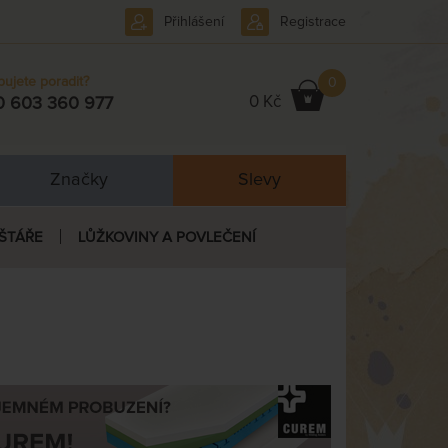
Přihlášení
Registrace
bujete poradit?
0
0 Kč
0 603 360 977
Značky
Slevy
ŠTÁŘE
LŮŽKOVINY A POVLEČENÍ