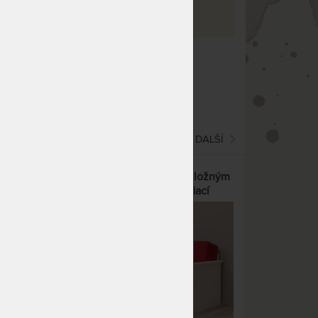
rma
13
co hledáte!
(current)
1
2
3
DALŠÍ
ožným
TANDEM JORA s roštem a úložným
cí
prostorem, šířka 80 - rozkládací
postel z lamina