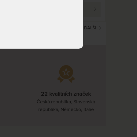
PROHLÉDNOUT
(current)
1
2
3
DALŠÍ
22 kvalitních značek
Česká republika, Slovenská
republika, Německo, Itálie