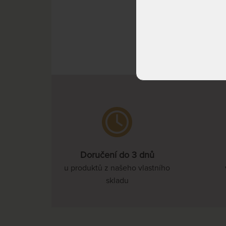
^ Nah
Doručení do 3 dnů
u produktů z našeho vlastního
skladu