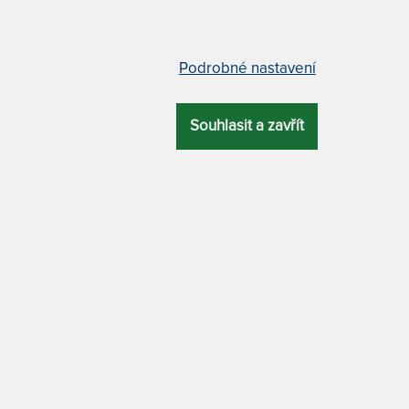
doprava zda
9,767
Kč
do
84,498
Kč
DALŠÍ FILTRY
Podrobné nastavení
Vyfiltrujte si jen to, 
Souhlasit a zavřít
ZÍ
NEJLEVNĚJŠÍ
NEJPRODÁVANĚJŠÍ
NEJDRAŽŠÍ
VARIO - variabilní postel z
TANDEM JORA s roštem a úl
ního buku
prostorem, šířka 90 - rozkláda
postel z lamina