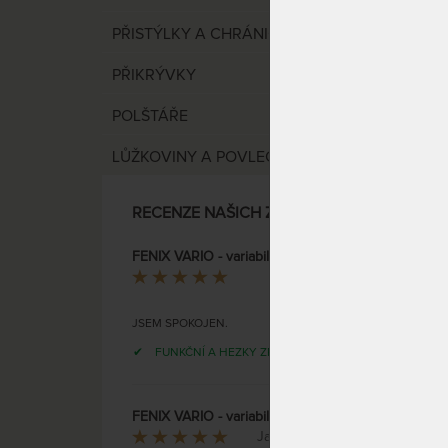
PŘISTÝLKY A CHRÁNIČE
Rozlož
PŘIKRÝVKY
buku 
POLŠTÁŘE
LŮŽKOVINY A POVLEČENÍ
DO 45 
PRACO
RECENZE NAŠICH ZÁKAZNÍKŮ
FENIX VARIO - variabilní postel z masivního buku
JAROSLAV
JSEM SPOKOJEN.
TANDE
FUNKČNÍ A HEZKY ZPRACOVANÝ.
úložn
rozklá
FENIX VARIO - variabilní postel z masivního buku
Jaromír Klement