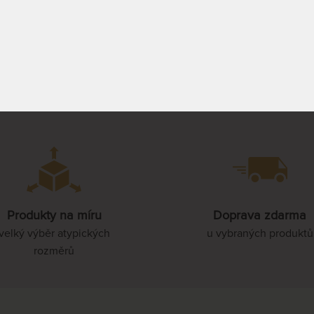
PROHLÉDNOUT
PROHLÉDNOUT
oru ^
Produkty na míru
Doprava zdarma
velký výběr atypických
u vybraných produktů
rozměrů