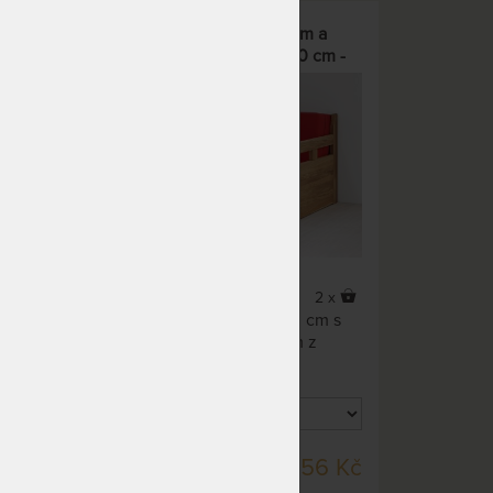
 a
TANDEM HARMONY s roštem a
cm -
úložným prostorem 90 x 200 cm -
o buku
rozkládací postel z masivního dubu
2 x
2 x
m s
Tandem HARMONY 90x200 cm s
z
roštem a úložným prostorem z
dubového masivu.
DO 40 PRAC. DNŮ
07 Kč
65 756 Kč