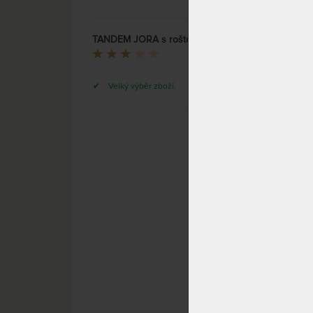
rozklá
TANDEM JORA s roštem a úložným prostorem, šířka 90 - rozkládací postel z lamina
tandem Jora
Velký výběr zboží.
Tande
prost
DO 40