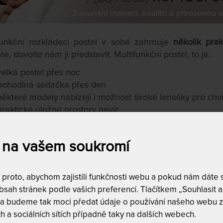
funkční rozkládací postel v sobé zahrnuje
několik prak
e, dovolte nám ji představit. Multifunkční postel, to je:
velká postel přes noc
pohodlná sedačka přes den
některé modely nabízejí i možnost široké lenošky pro chví
praktické úložné prostory navíc
 bydlíte v menším bytě nebo garsonce, nebo bojujet
ci, už nemusíte! Vyberte si z bohaté nabídky
multifunkční
 na vašem soukromí
 problém je elegantně a prakticky vyřešen
.
roto, abychom zajistili funkčnosti webu a pokud nám dáte so
sah stránek podle vašich preferencí. Tlačítkem „Souhlasit a 
 a budeme tak moci předat údaje o používání našeho webu z
a
Dostupnost a dopra
h a sociálních sítích případně taky na dalších webech.
skladem
4