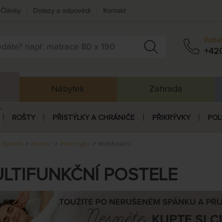
Články
Dotazy a odpovědi
Kontakt
Potře
+42
Nábytek
Zahrada
ROŠTY
PŘISTÝLKY A CHRÁNIČE
PŘIKRÝVKY
POL
Spánek
Postele
Podle typu
Multifunkční
LTIFUNKČNÍ POSTELE