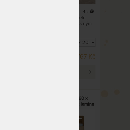
4 x
4 x
le
Multifunkční rozkládací postele
žným
Tandem JORA s roštem a úložným
prostorem z lamina.
DO 40 PRAC. DNŮ
6 Kč
19 767 Kč
PROHLÉDNOUT
TANDEM ORTHO bez roštů 90 x
cm -
200 cm - rozkládací postel z lamina