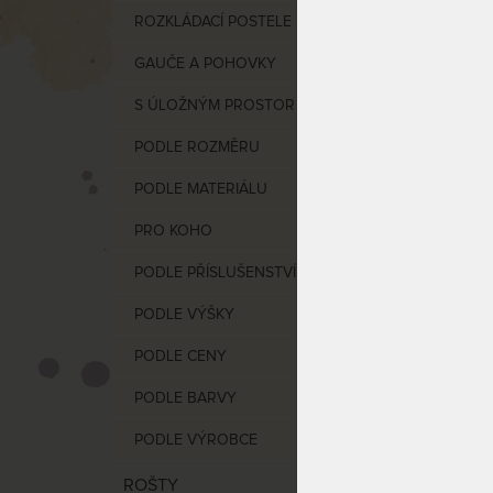
ROZKLÁDACÍ POSTELE
od
1
GAUČE A POHOVKY
S ÚLOŽNÝM PROSTOREM
PODLE ROZMĚRU
PODLE MATERIÁLU
VÝCHO
PRO KOHO
PODLE PŘÍSLUŠENSTVÍ
FENIX 
masiv
PODLE VÝŠKY
PODLE CENY
PODLE BARVY
PODLE VÝROBCE
ROŠTY