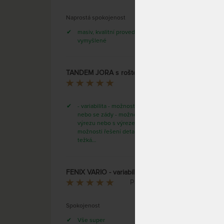
Naprostá spokojenost
masiv, kvalitní provedení, chytře
vymyšlené
TANDEM JORA s roštem a úložným prostorem, šířka 90 - rozkládací postel z lamina
Tande
Neya
rošte
dubov
- variabilita - možnost postele i bez
nebo se zády - možnost šuplíků bez
výrezu nebo s výrezem - velké
možnosti řešení detailů - masivní a
DO 40
težká…
FENIX VARIO - variabilní postel z masivního buku
Pavla Gadasová
TANDE
Spokojenost
úložn
Vše super