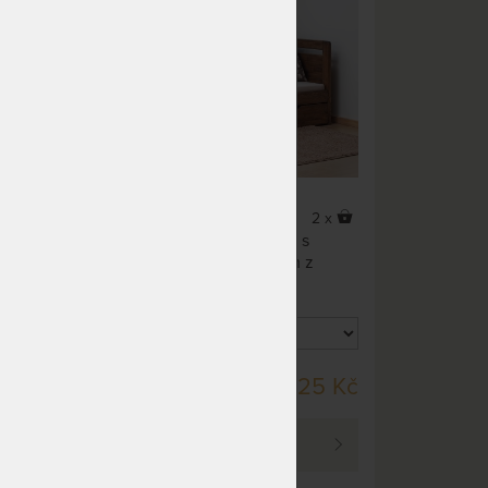
o buku
rozkládací postel z masivního dubu
2 x
2 x
Tandem KLASIK 80x200 cm s
z
roštem a úložným prostorem z
dubového masivu.
DO 40 PRAC. DNŮ
89 Kč
62 625 Kč
PROHLÉDNOUT