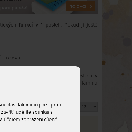
tických funkcí
v 1 posteli.
Pokud ji ještě
le relaxu
e o každý centimetr volného prostoru v
ch postelí z kvalitního masivu nebo lamina
uhlas, tak mimo jiné i proto
Produktů na stránku
zavřít“ udělíte souhlas s
a účelem zobrazení cílené
va