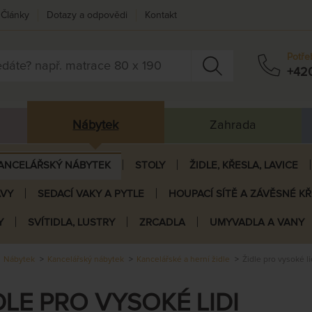
Články
Dotazy a odpovědi
Kontakt
Potře
+42
Nábytek
Zahrada
ANCELÁŘSKÝ NÁBYTEK
STOLY
ŽIDLE, KŘESLA, LAVICE
AVY
SEDACÍ VAKY A PYTLE
HOUPACÍ SÍTĚ A ZÁVĚSNÉ K
Y
SVÍTIDLA, LUSTRY
ZRCADLA
UMYVADLA A VANY
Nábytek
Kancelářský nábytek
Kancelářské a herní židle
Židle pro vysoké li
DLE PRO VYSOKÉ LIDI