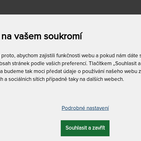
soké lidi může být někdy náročné najít vhodnou kancelářskou židli, v
 nabídce máme také
herní židle
.
 na vašem soukromí
roto, abychom zajistili funkčnosti webu a pokud nám dáte so
sah stránek podle vašich preferencí. Tlačítkem „Souhlasit a 
Zobrazit více
 a budeme tak moci předat údaje o používání našeho webu z
h a sociálních sítích případně taky na dalších webech.
a
Dostupnost a dopra
skladem
0
Podrobné nastavení
doprava zda
,200
Kč
do
9,039
Kč
Souhlasit a zavřít
DALŠÍ FILTRY