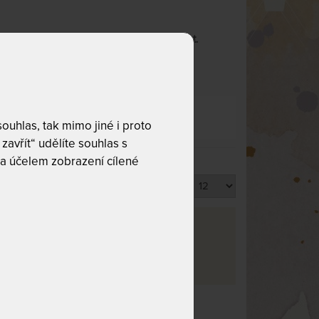
e které by mohli pohodlně sedět a pracovat.
uhlas, tak mimo jiné i proto
zavřít“ udělíte souhlas s
a účelem zobrazení cílené
Produktů na stránku
va
rma
1