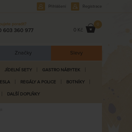
Přihlášení
Registrace
bujete poradit?
0
0 Kč
0 603 360 977
Značky
Slevy
JÍDELNÍ SETY
GASTRO NÁBYTEK
ŘESLA
REGÁLY A POLICE
BOTNÍKY
DALŠÍ DOPLŇKY
di