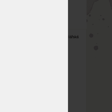
co hledáte!
Antares
SYN Omnia ALU 1850 kancelářská
židle - Antares
sokým
Oblíbená kancelářská židle.