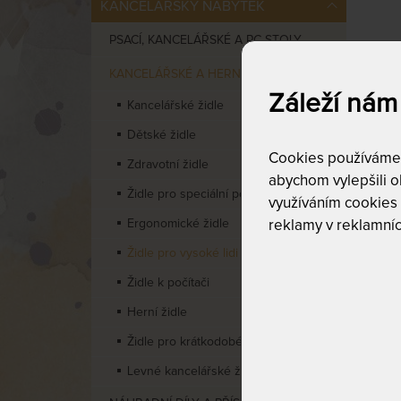
KANCELÁŘSKÝ NÁBYTEK
PSACÍ, KANCELÁŘSKÉ A PC STOLY
Pro vy
KANCELÁŘSKÉ A HERNÍ ŽIDLE
V naší
Záleží nám
Kancelářské židle
Dětské židle
Cookies používáme p
Zdravotní židle
abychom vylepšili ob
Židle pro speciální použití
využíváním cookies
Ergonomické židle
reklamy v reklamníc
Židle pro vysoké lidi
Židle k počítači
Cen
Herní židle
od
7
Židle pro krátkodobé sezení
Levné kancelářské židle