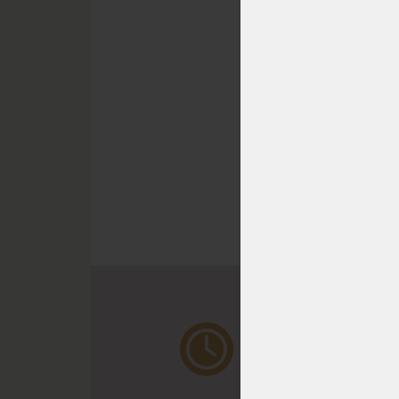
Kancel
mecha
DO 20
DNŮ