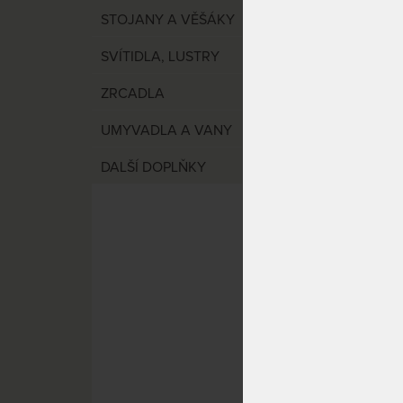
STOJANY A VĚŠÁKY
SVÍTIDLA, LUSTRY
DO 20
DNŮ
ZRCADLA
UMYVADLA A VANY
DALŠÍ DOPLŇKY
SYN O
Antar