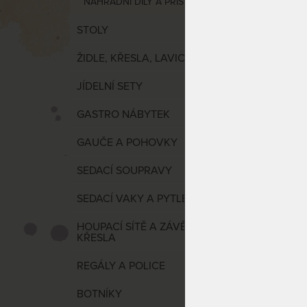
NÁHRADNÍ DÍLY A PŘÍSLUŠENSTVÍ
STOLY
ŽIDLE, KŘESLA, LAVICE
VÝCHO
JÍDELNÍ SETY
Vertik
GASTRO NÁBYTEK
podhl
GAUČE A POHOVKY
SEDACÍ SOUPRAVY
SEDACÍ VAKY A PYTLE
HOUPACÍ SÍTĚ A ZÁVĚSNÉ
KŘESLA
REGÁLY A POLICE
Velké 
až 160
BOTNÍKY