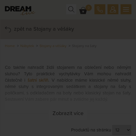
0
zpět na Stojany a věšáky
Home
Nábytek
Stojany a věšáky
Stojany na šaty
Co takhle nahradit židli stojanem na oblečení nebo němým
sluhou? Tyto praktické vychytávky Vám mohou nahradit
částečně i
šatní skříň
. V nabídce máme klasické němé sluhy,
němé sluhy s integrovaným sedátkem a stojany na šaty s
poličkami, s odkladačem na boty nebo klasický stojan na šaty.
Sestavení Vám zabere pár minut a zvládne jej každý.
Zobrazit více
Produktů na stránku