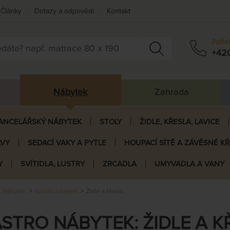
Články
Dotazy a odpovědi
Kontakt
Potře
+42
Nábytek
Zahrada
ANCELÁŘSKÝ NÁBYTEK
STOLY
ŽIDLE, KŘESLA, LAVICE
AVY
SEDACÍ VAKY A PYTLE
HOUPACÍ SÍTĚ A ZÁVĚSNÉ K
Y
SVÍTIDLA, LUSTRY
ZRCADLA
UMYVADLA A VANY
Nábytek
Gastro nábytek
Židle a křesla
STRO NÁBYTEK: ŽIDLE A K