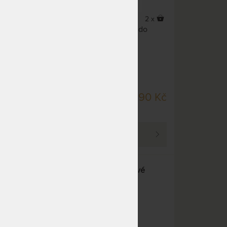
3 x
2 x
s PE
Oblíbené polohovací křeslo do
cí.
zahrady.
SKLADEM > 5 KS
30 Kč
2 490 Kč
DO 7 PRACOVNÍCH
DNŮ
PROHLÉDNOUT
křeslo
MILANO II - zahradní ratanové
křeslo