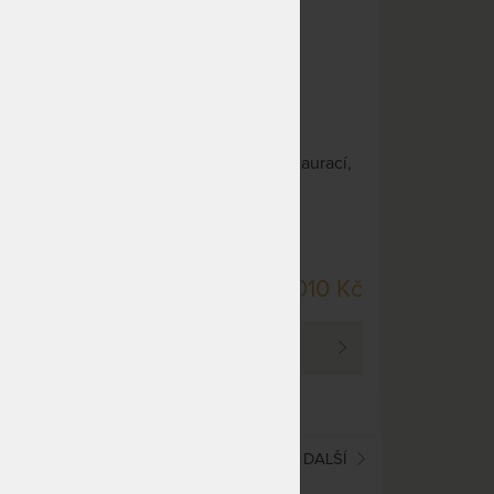
vně do
Zahradní ratanové křeslo
romých
stohovatelné do hotelů, restaurací,
ale i soukromých prostor.
SKLADEM > 5 KS
10 Kč
3 010 Kč
DO 5 PRAC. DNŮ
PROHLÉDNOUT
(current)
1
2
3
4
DALŠÍ