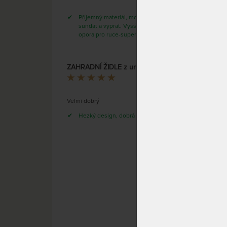
Příjemný materiál, možno potah
sundat a vyprat. Vyšší sed, pohodlné,
opora pro ruce-super
SKLAD
DO 2 
DNŮ
ZAHRADNÍ ŽIDLE z umělého ratanu - šedá
(další 
Ivan Fučík
Velmi dobrý
Hezký design, dobrá cena
Jídeln
BK2