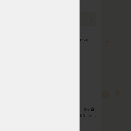
DO 7 PRACOVNÍCH
DNŮ
PROHLÉDNOUT
,
ROMA - zahradní teakové křeslo
10%
5 x
Teakové stohovací zahradní křeslo s
BATYLINE výpletem.