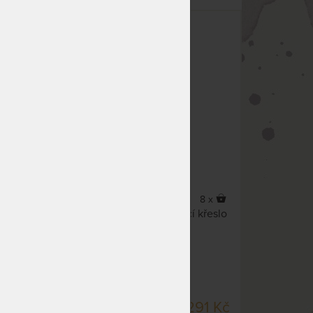
 látka,
MIAMI - zahradní hliníkové
stohovací křeslo
22%
5,0
(1x)
8 x
Pohodlné zahradní stohovací křeslo
s hliníkovou konstrukcí.
90 Kč
SKLADEM > 5 KS
2 291 Kč
 290 Kč