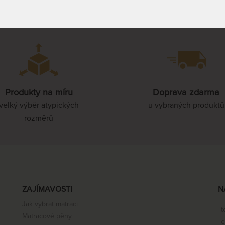
Produkty na míru
Doprava zdarma
velký výběr atypických
u vybraných produktů
rozměrů
ZAJÍMAVOSTI
N
Jak vybrat matraci
t
Matracové pěny
e