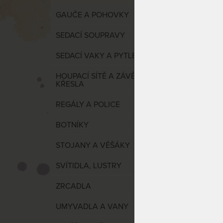
GAUČE A POHOVKY
BISTRO
bílá
SEDACÍ SOUPRAVY
SEDACÍ VAKY A PYTLE
HOUPACÍ SÍTĚ A ZÁVĚSNÉ
KŘESLA
REGÁLY A POLICE
BOTNÍKY
STOJANY A VĚŠÁKY
Ratano
výplet
SVÍTIDLA, LUSTRY
ZRCADLA
UMYVADLA A VANY
SKLAD