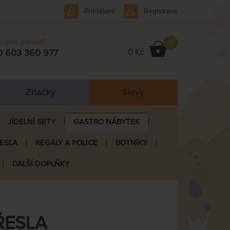
Přihlášení
Registrace
bujete poradit?
0
0 Kč
0 603 360 977
Značky
Slevy
JÍDELNÍ SETY
GASTRO NÁBYTEK
ŘESLA
REGÁLY A POLICE
BOTNÍKY
DALŠÍ DOPLŇKY
ŘESLA