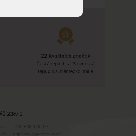
22 kvalitních značek
Česká republika, Slovenská
republika, Německo, Itálie
ÁŠ SERVIS
el.:
+420 603 360 977
-mail:
objednavky@dreamlux.cz