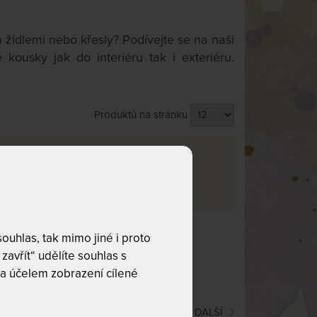
n židlemi nebo křesly? Podívejte se na naši
kousky jak do interiéru tak i exteriéru.
Produktů na stránku
va
uhlas, tak mimo jiné i proto
co hledáte!
zavřít“ udělíte souhlas s
a účelem zobrazení cílené
(current)
1
2
3
4
DALŠÍ