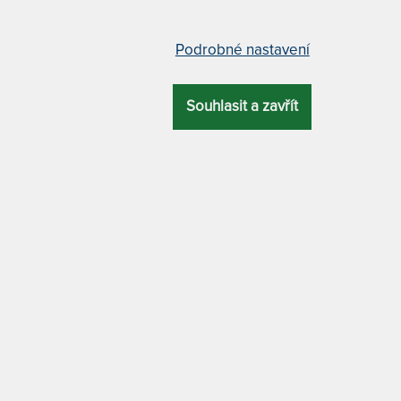
 - židle z umělého ratanu -
Jídelní židle, černá, sametová
Podrobné nastavení
DCH-425 BK4
Souhlasit a zavřít
18 x
vá stohovatelná židle s PE
em do hotelů a restaurací.
SKLADEM > 50 KS
1 7
EM > 5 KS
DO 2 PRACOVNÍCH
2 830 Kč
2