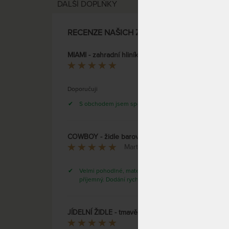
DALŠÍ DOPLŇKY
DO 5 
RECENZE NAŠICH ZÁKAZNÍKŮ
MIAMI - zahradní hliníkové stohovací křeslo
Petr Vích
Jídeln
CT-28
Doporučuji
S obchodem jsem spokojen
COWBOY - židle barová - černá
Martina Pflégerová
Velmi pohodlné, materiál velice
příjemný. Dodání rychlé
JÍDELNÍ ŽIDLE - tmavě červená - 58 x 84 x 57 cm
Hana Stýblová