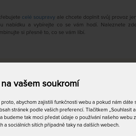
řebujete
celé soupravy
ale chcete doplnit svůj provoz je
ou nabídku a vybírejte co se vám hodí. Naleznete zde 
binujte si přesně to, co se vám líbí.
a
Dostupnost a dopra
skladem
40
 na vašem soukromí
90
Kč
do
15,990
Kč
DALŠÍ FILTRY
roto, abychom zajistili funkčnosti webu a pokud nám dáte so
Vyfiltrujte si jen to, 
sah stránek podle vašich preferencí. Tlačítkem „Souhlasit a 
 a budeme tak moci předat údaje o používání našeho webu z
h a sociálních sítích případně taky na dalších webech.
ZÍ
NEJLEVNĚJŠÍ
NEJPRODÁVANĚJŠÍ
NEJDRAŽŠÍ