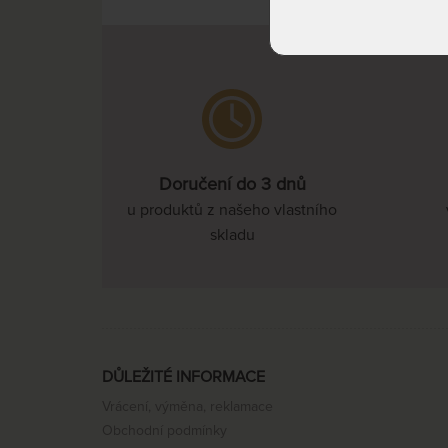
Doručení do 3 dnů
u produktů z našeho vlastního
skladu
DŮLEŽITÉ INFORMACE
Vrácení, výměna, reklamace
Obchodní podmínky