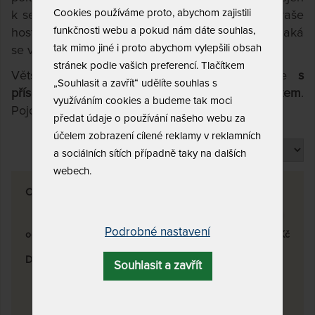
Cookies používáme proto, abychom zajistili
k sezení a odpočinku ale také k přespání pro vaše
funkčnosti webu a pokud nám dáte souhlas,
hosty a kamarády. Vyberte si přesně takovou, jaká
tak mimo jiné i proto abychom vylepšili obsah
se vám hodí.
stránek podle vašich preferencí. Tlačítkem
Většinu našich gaučů a pohovek nabízime
s
„Souhlasit a zavřít“ udělíte souhlas s
příslušenstvím
a
v kombinaci s dalším nábytkem
.
využíváním cookies a budeme tak moci
Pojďte se podívat!
předat údaje o používání našeho webu za
účelem zobrazení cílené reklamy v reklamních
Produktů na stránku
a sociálních sítích případně taky na dalších
webech.
Cena
Podrobné nastavení
od
3,141
Kč
do
19,154
Kč
Dostupnost a doprava
Souhlasit a zavřít
skladem
4
doprava zdarma
4