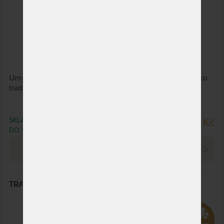
Umyvadlo TENNO vyrobené z kvalitního jádrového teaku
tradičními a osvědčenými truhlářskými postupy.
SKLADEM > 5 KS
14 170 Kč
DO 5 PRAC. DNŮ
PROHLÉDNOUT
TRASIMO - teakové umyvadlo