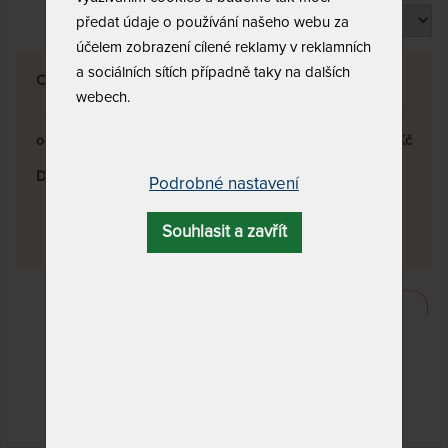
Produktů na stránku
předat údaje o používání našeho webu za
účelem zobrazení cílené reklamy v reklamních
a sociálních sítích případně taky na dalších
Cena
webech.
od
10,850
Kč
do
173,250
Kč
Dostupnost a doprava
Podrobné nastavení
skladem
3
doprava zdarma
Souhlasit a zavřít
3
DALŠÍ FILTRY
Vyfiltrujte si jen to, co
hledáte!