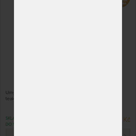
Umyvadlo TRASIMO vyrobené z kvalitního jádrového
teaku tradičními a osvědčenými truhlářskými postupy.
SKLADEM > 5 KS
10 850 Kč
DO 5 PRAC. DNŮ
PROHLÉDNOUT