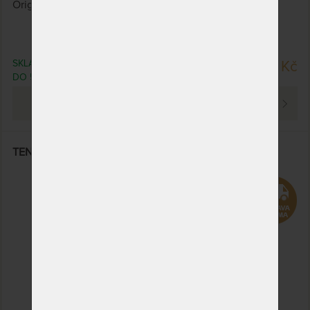
Originální luxusní dřevěná vana VANNA SPA.
SKLADEM > 5 KS
173 250 Kč
DO 5 PRAC. DNŮ
PROHLÉDNOUT
TENNO - umyvadlo z teaku