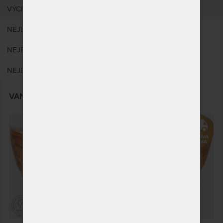
VÝCHOZÍ
NEJLEVNĚJŠÍ
NEJPRODÁVANĚJŠÍ
NEJDRAŽŠÍ
VANNA SPA - vana z teaku