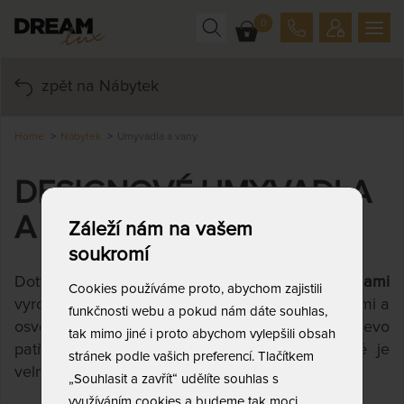
0
zpět na Nábytek
Home
Nábytek
Umyvadla a vany
DESIGNOVÉ UMYVADLA
A VANY
Záleží nám na vašem
soukromí
Dotvořte si svůj interiér
umyvadly a vanami
Cookies používáme proto, abychom zajistili
vyrobenými z kvalitního jádrového teaku tradičními a
funkčnosti webu a pokud nám dáte souhlas,
osvědčenými truhlářskými postupy. Teakové dřevo
tak mimo jiné i proto abychom vylepšili obsah
patří mezi jedno z nejkvalitnějších a ve světě je
stránek podle vašich preferencí. Tlačítkem
velmi žádané.
„Souhlasit a zavřít“ udělíte souhlas s
využíváním cookies a budeme tak moci