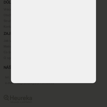
DŮLEŽITÉ INFORMACE
Vrácení, výměna, reklamace
Obchodní podmínky
Stručné info k nákupu
Kontakt
ZAJÍMAVOSTI
Jak vybrat matraci
Matracové pěny
Co by vás mohlo zajímat
O spaní
NÁŠ SERVIS
tel.:
+420 603 360 977
e-mail:
objednavky@dreamlux.cz