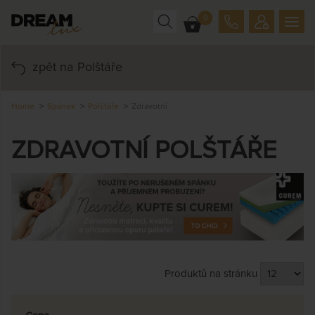
0
zpět na Polštáře
Home
Spánek
Polštáře
Zdravotní
ZDRAVOTNÍ POLŠTÁŘE
Produktů na stránku