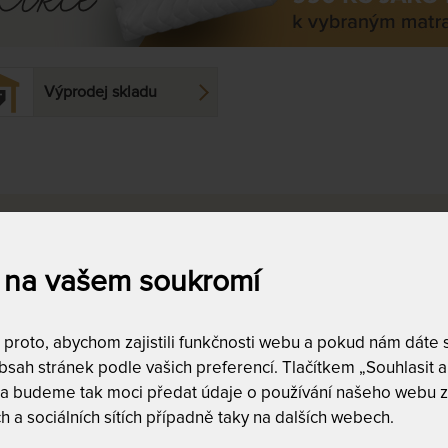
Výprodej skladu
a
Dostupnost a dopra
skladem
18
doprava zda
 na vašem soukromí
,020
Kč
do
46,087
Kč
DALŠÍ FILTRY
roto, abychom zajistili funkčnosti webu a pokud nám dáte so
Vyfiltrujte si jen to, 
sah stránek podle vašich preferencí. Tlačítkem „Souhlasit a 
 a budeme tak moci předat údaje o používání našeho webu z
h a sociálních sítích případně taky na dalších webech.
ZÍ
NEJLEVNĚJŠÍ
NEJPRODÁVANĚJŠÍ
NEJDRAŽŠÍ