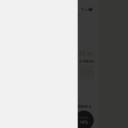
15 x
11 x
Příjemný spánek v úsporném
světě
provedení.
u jako
SKLADEM 1 KS
10 Kč
1 935 Kč
DO 1 - 2 PRAC. DNŮ
7 150 Kč
2 418 Kč
PROHLÉDNOUT
 cm -
Luxusní matrace EXCELENT -
E
oboustranní ortopedická matrace s
Aloe Vera Silver potahem
15%
14%