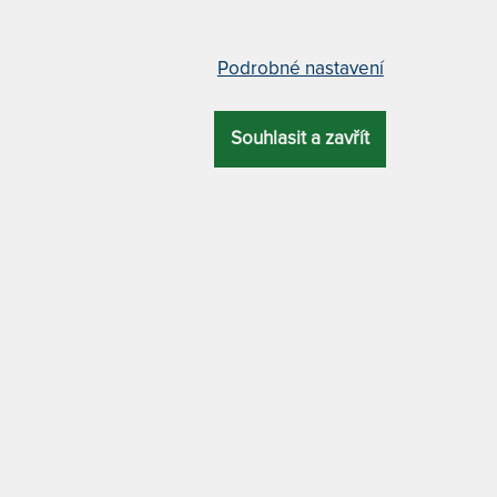
r VISCO MEDIDRY KOMPRI 4
JUNIOR relax 13 cm - matrace
Podrobné nastavení
vrchní matrace z paměťové
zdravý spánek dětí
- AKCE "Férové ceny"
Souhlasit a zavřít
4,9
(44x)
4,9
(14x)
731 x
9
ná přistýlková matrace z
Matrace pro děti, která odpov
ové pěny zvýší pohodlí a
požadavkům na kvalitní spán
zatížení kloubů. Vhodná pro
našich nejdrahších. Volitelná
í s každou matrací.
a tuhost podle Vašich potřeb.
EM > 5 KS
SKLADEM 5 KS
1 720 Kč
3 6