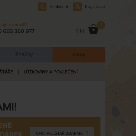
Přihlášení
Registrace
bujete poradit?
0
0 Kč
0 603 360 977
Značky
Slevy
ŠTÁŘE
LŮŽKOVINY A POVLEČENÍ
MI!