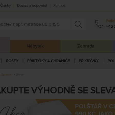
Články
Dotazy a odpovědi
Kontakt
Potře
+42
Nábytek
Zahrada
ROŠTY
PŘISTÝLKY A CHRÁNIČE
PŘIKRÝVKY
POL
Spánek
Slevy
KUPTE VÝHODNĚ SE SLEVA