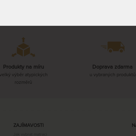
oru ^
Produkty na míru
Doprava zdarma
velký výběr atypických
u vybraných produktů
rozměrů
ZAJÍMAVOSTI
N
Jak vybrat matraci