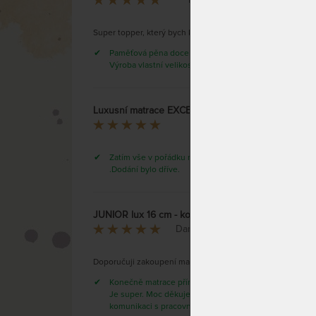
Super topper, který bych koupila znovu
Toppe
cm - 
Paměťová pěna docela drží tvar.
pěny 
Výroba vlastní velikosti.
Luxusní matrace EXCELENT - oboustranní ortopedická matrace s Aloe Vera Silver potahem
Jana
Zatím vše v pořádku máme je měsíc
.Dodání bylo dříve.
JUNIOR lux 16 cm - komfortní a odolná matrace pro zdravý spánek dětí
Pohodl
Daniela Bendlová
paměť
sníží 
použit
Doporučuji zakoupení matrace
Konečně matrace přímo pro alergiky.
Je super. Moc děkujeme za skvělou
komunikaci s pracovníky obchodu.
SKLAD