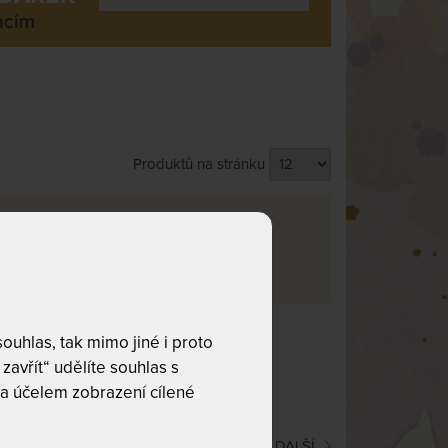
Produktů na stránku
va
rma
56
uhlas, tak mimo jiné i proto
co hledáte!
zavřít“ udělíte souhlas s
a účelem zobrazení cílené
(current)
1
2
3
4
5
6
DALŠÍ