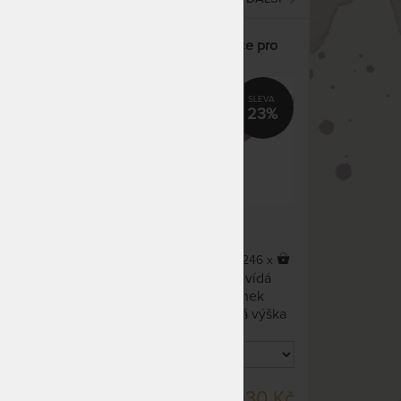
 pro
JUNIOR relax 16 cm - matrace pro
zdravý spánek dětí
22%
23%
5,0
(1x)
14 x
246 x
ídá
Matrace pro děti, která odpovídá
ek
požadavkům na kvalitní spánek
 výška
našich nejdrahších. Volitelná výška
a tuhost podle Vašich potřeb.
SKLADEM 5 KS
20 Kč
5 030 Kč