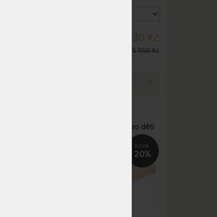
SKLADEM 1 KS
20 Kč
12 430 Kč
DO 1 - 2 PRAC. DNŮ
 950 Kč
15 550 Kč
(další na objednávku do
10 - 15 prac. dnů)
PROHLÉDNOUT
UNIMA 14 x 80 x 200 cm -
komfortní matrace vhodná pro děti
29%
20%