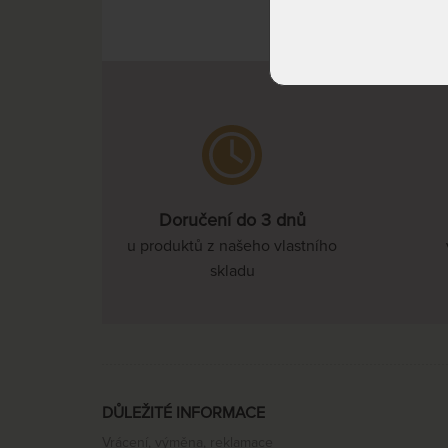
^ Nah
Doručení do 3 dnů
u produktů z našeho vlastního
skladu
DŮLEŽITÉ INFORMACE
Vrácení, výměna, reklamace