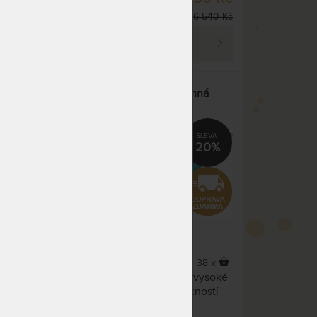
DO 1 - 2 PRAC. DNŮ
 660 Kč
6 540 Kč
PROHLÉDNOUT
ná
BIOGREEN MAXI - oboustranná
matrace z přírodní pěny
22%
20%
5,0
(1x)
21 x
38 x
 trhu.
Matrace z přírodní pěny pro vysoké
 ze
zatížení. Oboustranná s možností
ocell.
výběru té správné tuhosti.