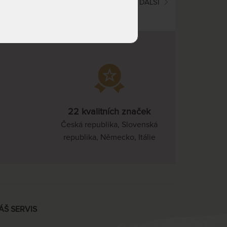
(current)
1
2
3
4
5
6
DALŠÍ
22 kvalitních značek
Česká republika, Slovenská
republika, Německo, Itálie
ÁŠ SERVIS