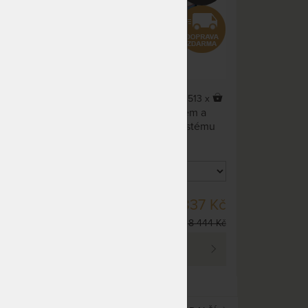
4,8
(26x)
67 x
513 x
 bio
Luxusní matrace s 3D efektem a
ev.
nejvyšší prodyšností díky systému
é
AIR, oboustranná s profilací.
vou-
nem
ek bez
DO 10 - 15 PRAC. DNŮ
23 Kč
15 837 Kč
 850 Kč
18 444 Kč
PROHLÉDNOUT