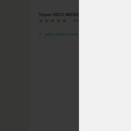
DO 1 -
Topper VISCO MEDIDRY KOMPRI 4 cm - vrchní matrace z paměťové pěny - AKCE "Férové ceny"
David Chramosta
pěkný příjemný materiál
NATUR 
Kachní
zajist
noc.