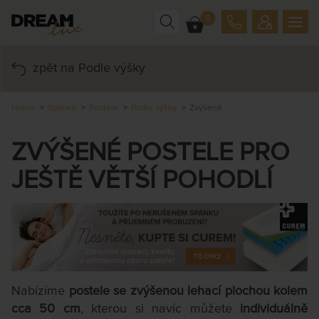
0
zpět na Podle výšky
Home
Spánek
Postele
Podle výšky
Zvýšené
ZVÝŠENÉ POSTELE PRO
JEŠTĚ VĚTŠÍ POHODLÍ
Nabízíme
postele se zvýšenou lehací plochou kolem
cca 50 cm
, kterou si navíc můžete
individuálně