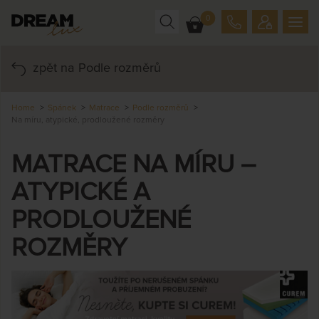
0
zpět na Podle rozměrů
Home
Spánek
Matrace
Podle rozměrů
Na míru, atypické, prodloužené rozměry
MATRACE NA MÍRU –
ATYPICKÉ A
PRODLOUŽENÉ
ROZMĚRY