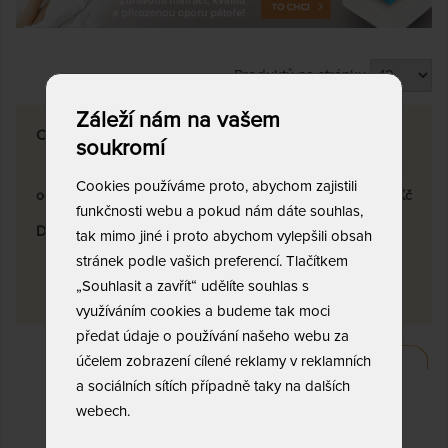
Produktů na stránku
Záleží nám na vašem
Cena
soukromí
Cookies používáme proto, abychom zajistili
od
500
Kč
do
35,500
Kč
funkčnosti webu a pokud nám dáte souhlas,
Dostupnost a doprava
tak mimo jiné i proto abychom vylepšili obsah
skladem
2
stránek podle vašich preferencí. Tlačítkem
doprava zdarma
„Souhlasit a zavřít“ udělíte souhlas s
195
využíváním cookies a budeme tak moci
předat údaje o používání našeho webu za
DALŠÍ FILTRY
účelem zobrazení cílené reklamy v reklamních
Vyfiltrujte si jen to, co
a sociálních sítích případně taky na dalších
webech.
hledáte!