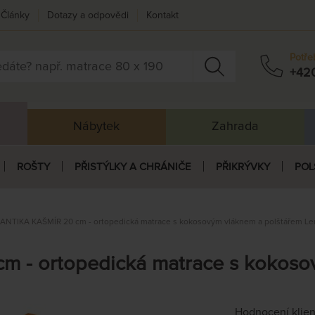
Články
Dotazy a odpovědi
Kontakt
Potře
+42
Nábytek
Zahrada
ROŠTY
PŘISTÝLKY A CHRÁNIČE
PŘIKRÝVKY
POL
NTIKA KAŠMÍR 20 cm - ortopedická matrace s kokosovým vláknem a polštářem L
 - ortopedická matrace s kokosov
Hodnocení klie