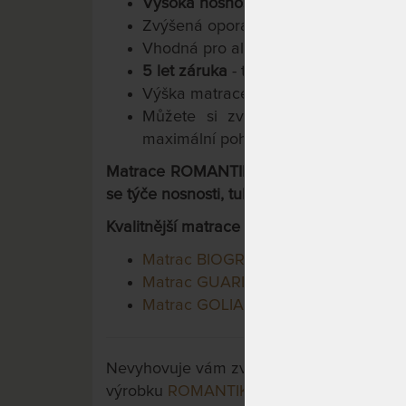
Vysoká nosnost a tuhost:
tužší stran
Zvýšená opora při vstávání.
Vhodná pro alergiky.
5 let záruka
- testováno 80.000x.
Výška matrace cca
20 cm
.
Můžete si zvolit matraci vyšší, a
maximální pohodlí a pro plné využití 
Matrace ROMANTIKA KAŠMÍR patří mezi zá
se týče nosnosti, tuhosti a použitého mater
Kvalitnější matrace v této kategorii jsou:
Matrac BIOGREEN MAXI
Matrac GUARD MEDICAL
Matrac GOLIA
Nevyhovuje vám zvolená varianta výrobku?
výrobku
ROMANTIKA KAŠMÍR 20 cm - ort