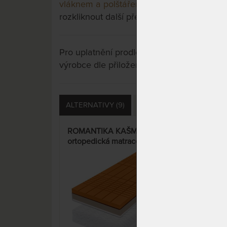
vláknem a polštářem Lenoškem zdarma
a 
rozkliknout další přes tlačítko "Zobrazit vš
Pro uplatnění prodloužené záruky je nutn
výrobce dle přiložených instrukcí u výrobk
ALTERNATIVY (9)
PŘÍSLUŠENSTVÍ (15)
ROMANTIKA KAŠMÍR 24 cm -
DÁŠ
ortopedická matrace s
orto
kokosovým vláknem a
pěno
polštářem Lenoškem zdarma
jako
15%