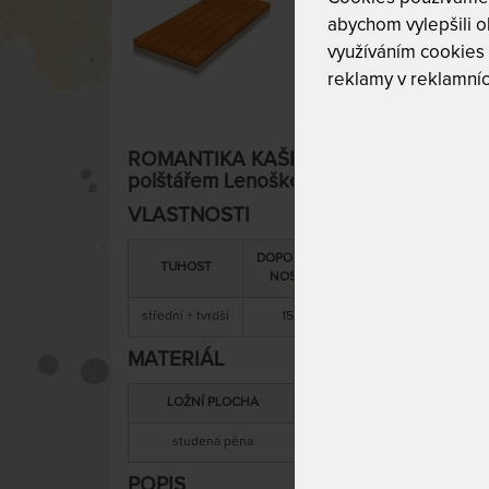
abychom vylepšili ob
využíváním cookies
reklamy v reklamníc
ROMANTIKA KAŠMÍR 20 cm - ortopedic
polštářem Lenoškem zdarma ATYP
VLASTNOSTI
DOPORUČENÁ
SNÍMATELNÝ
C
TUHOST
NOSNOST
POTAH
střední + tvrdší
150 kg
ano
MATERIÁL
LOŽNÍ PLOCHA
MATERIÁL JÁ
studená pěna
studená pěna + kokos
POPIS