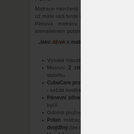
Matrace navržená s ohledem na potřeby je
už máte rádi tvrdé spaní nebo vážítě nějak
Pěnová matrace vyztužená kokos-la
snímatelném potahu Cashmere (Kašmír).
Jako
dárek
s matrací obdržíte
polštář L
šířky 121 cm 
Vysoká robustní, ortopedická matrac
Masivní
2 cm vrstva 100% přírodn
stabilitu.
CubeCare profilace
uspořádaná do 7 
- každá kostka reaguje samostatně.
Pánevní zóna
s upravenou tuhostí p
kyčlí.
Odolná pružná pěna Flexifoam.
Potah
matrace
s kašmírovými vlá
dvojdílný
(lze oddělit a vyprat každou