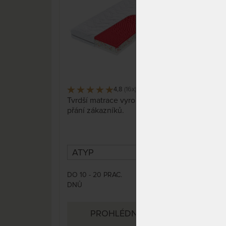
15%
4,8
(16x)
738 x
Tvrdší matrace vyrobená na
Česk
přání zákazníků.
bio 
kter
POT
poly
nepr
umož
prat
DO 10 - 20 PRAC.
DO 1
2 967 Kč
DNŮ
DNŮ
3 490 Kč
PROHLÉDNOUT