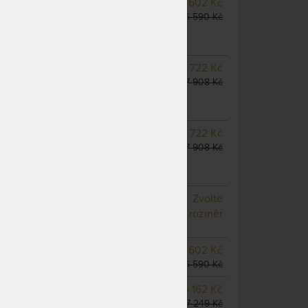
SKLADEM 3 KS
odesíláme
5 602 Kč
do 1 - 2 prac. dnů
6 590 Kč
(další z ext. skladu do 5
prac. dnů)
SKLADEM 2 KS
odesíláme
6 722 Kč
do 1 - 2 prac. dnů
7 908 Kč
(další na objednávku do 10
- 20 prac. dnů)
SKLADEM 2 KS
odesíláme
6 722 Kč
do 1 - 2 prac. dnů
7 908 Kč
(další na objednávku do 10
- 20 prac. dnů)
NA OBJEDNÁVKU
Zvolte
odesíláme do 10 - 20 prac.
rozměr
dnů
SKLADEM 5 KS
odesíláme
5 602 Kč
do 5 prac. dnů
6 590 Kč
NA OBJEDNÁVKU
6 162 Kč
odesíláme do 10 - 20 prac.
7 249 Kč