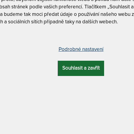
na objednávku
sah stránek podle vašich preferencí. Tlačítkem „Souhlasit a 
do 10 - 20 prac
 a budeme tak moci předat údaje o používání našeho webu z
h a sociálních sítích případně taky na dalších webech.
Tento produkt si
T
ká matrace s kokosovým vláknem a
m
Podrobné nastavení
c
5
Souhlasit a zavřít
T
ELKOVÁ
ZÁRUKA
PROFILACE
ÚČEL
v
VÝŠKA
"
20 cm
5 let
profilace Cube Care
xxl
1
T
v
DRA
MATERIÁL POTAHU
2
7
ová vlákna
s kašmírem
T