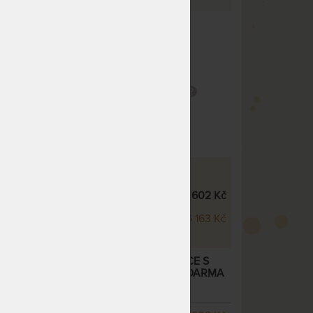
ysoké i atypické matrace 90 - 100 x 200 -
20 cm
05 Kč
chci slevu
45 Kč
 10
Tuhost 9 z 10
ENCEL TROPICO antracitová - prostěradlo
50 kg
Praní na 60 °C
ro vysoké i atypické matrace 90 - 100 x 200
 220 cm
profil
Snímatelný potah
05 Kč
chci slevu
45 Kč
potah
AŠMÍR - VÝŠKOVÉ VARIANTY
 Kašmír 20 cm
5 602 Kč
 Kašmír 24 cm
6 163 Kč
ŠMÍR 20 CM - ORTOPEDICKÁ MATRACE S
LÁKNEM A POLŠTÁŘEM LENOŠKEM ZDARMA