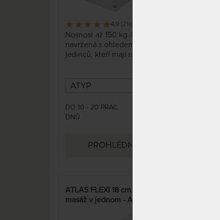
4,9
(21x)
394 x
Nosnost až 150 kg. Matrace
Supe
navržená s ohledem na potřeby
ort
jedinců, kteří mají rádi tvrdé
lepi
spaní. Ať už máte rádi tvrdé
pěny
spaní nebo vážítě nějaké to kilo
rozd
navíc, není to žádný problém!
rame
Pěnová matrace vyztužená
matr
kokos-latexovou deskou (strana
dětí
DO 10 - 20 PRAC.
DO 1
6 163 Kč
HARD) ve snímatelném potahu
náro
DNŮ
DNŮ
Cashmere (Kašmír).
7 250 Kč
PROHLÉDNOUT
ATLAS FLEXI 18 cm - klasika i
SUP
masáž v jednom - AKCE
cm 
„Pohodové matrace“
domá