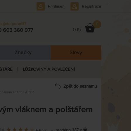
Přihlášení
Registrace
bujete poradit?
0
0 Kč
0 603 360 977
Značky
Slevy
ŠTÁŘE
LŮŽKOVINY A POVLEČENÍ
Zpět do seznamu
enoškem zdarma ATYP
ým vláknem a polštářem
ntů
•
prodáno 387 x
4,4
(9x)