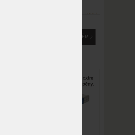
dnů
m
NA OBJEDNÁVKU
6 724 Kč
ZOBRAZIT VŠECHNY VARIANTY
odesíláme do 10 - 20 prac.
7 910 Kč
dnů
EM O VLASTNÍ, ATYPICKÝ ROZMĚR
NA OBJEDNÁVKU
9 859 Kč
odesíláme do 10 - 20 prac.
11 598 Kč
dnů
NA OBJEDNÁVKU
8 968 Kč
odesíláme do 10 - 20 prac.
10 550 Kč
dnů
á
PREMIUM EXTRA HARD - extra
NA OBJEDNÁVKU
11 203 Kč
tvrdá matrace ze studené pěny,
odesíláme do 10 - 20 prac.
13 180 Kč
potah Aloe Vera Silver
dnů
%
NA OBJEDNÁVKU
11 203 Kč
odesíláme do 10 - 20 prac.
13 180 Kč
dnů
NA OBJEDNÁVKU
11 203 Kč
odesíláme do 10 - 20 prac.
13 180 Kč