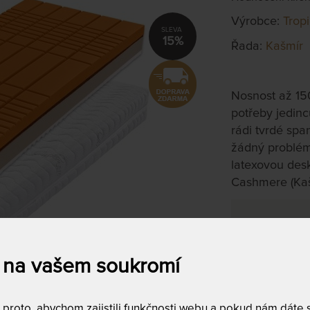
Výrobce:
Trop
15%
Řada:
Kašmír
Nosnost až 15
potřeby jedinc
rádi tvrdé span
žádný problém
latexovou des
Cashmere (Kaš
Šířka
*
Délka
*
 na vašem soukromí
ATYP
roto, abychom zajistili funkčnosti webu a pokud nám dáte so