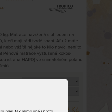
ico
0 kg. Matrace navržená s ohledem na
ů, kteří mají rádi tvrdé spaní. Ať už máte
í nebo vážítě nějaké to kilo navíc, není to
! Pěnová matrace vyztužená kokos-
kou (strana HARD) ve snímatelném potahu
mír).
6 162 Kč
uhlas, tak mimo jiné i proto