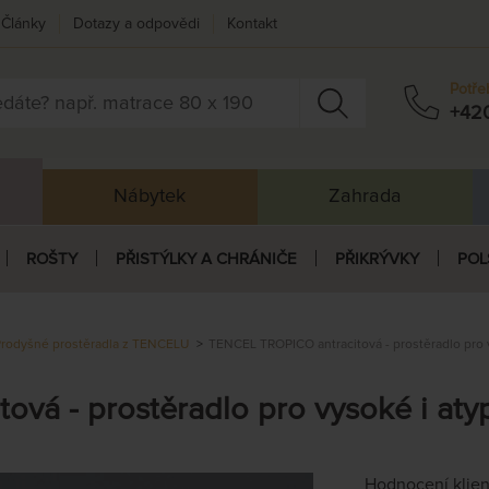
Články
Dotazy a odpovědi
Kontakt
Potře
+42
Nábytek
Zahrada
ROŠTY
PŘISTÝLKY A CHRÁNIČE
PŘIKRÝVKY
POL
rodyšné prostěradla z TENCELU
TENCEL TROPICO antracitová - prostěradlo pro v
vá - prostěradlo pro vysoké i atyp
Hodnocení klie