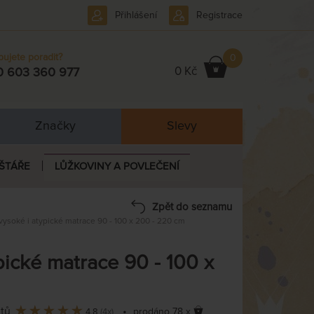
Přihlášení
Registrace
bujete poradit?
0
0 Kč
0 603 360 977
Značky
Slevy
ŠTÁŘE
LŮŽKOVINY A POVLEČENÍ
Zpět do seznamu
ysoké i atypické matrace 90 - 100 x 200 - 220 cm
ické matrace 90 - 100 x
ntů
•
prodáno 78 x
4,8
(4x)