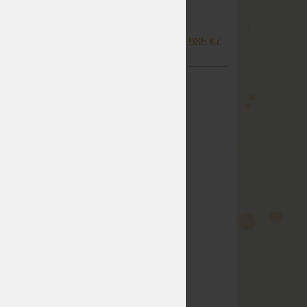
(další na objednávku do 15
prac. dní)
00 -
NA OBJEDNÁVKU
985 Kč
odesíláme do 15 prac. dní