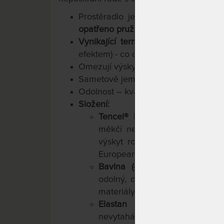
Prostěradlo je vhodné
pro matrac
opatřeno pružnou gumou
pro snadno
Vynikající termoregulace
(pocit trv
efektem) - co oceníte celoročně.
Omezují výskyt roztočů –
doporučeno
Sametově jemné na dotek, šetrné k
Odolnost – kvalitní provedení tkani
Složení:
Tencel® Lyocell (48 %)
: Vlákn
měkčí než hedvábí a s vlhkos
výskyt roztočů. Díky ekologi
European Award for the Enviro
Bavlna (48 %)
: Generacemi pr
odolný, dobře si poradí s těl
materiály, jako je Tencel a Elast
Elastan (4 %)
: Díky elastan
nevytahává se, snadno se navlé