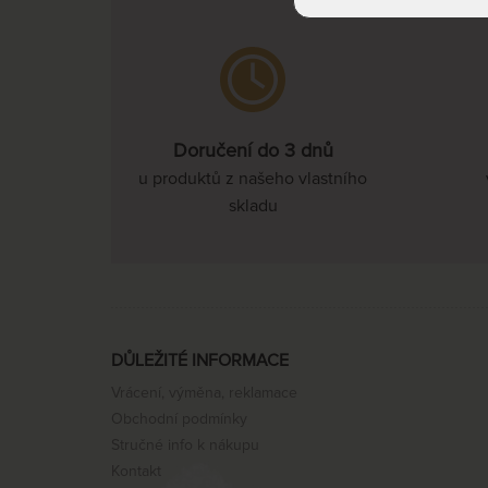
Doručení do 3 dnů
u produktů z našeho vlastního
skladu
DŮLEŽITÉ INFORMACE
Vrácení, výměna, reklamace
Obchodní podmínky
Stručné info k nákupu
Kontakt