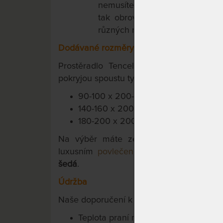
nemusíte mít na každý rozměr m
tak obrovská, že jeden rozměr
různých rozměrů.
Dodávané rozměry a provedení
Prostěradlo Tencel vám nabízíme ve tř
pokryjou spoustu typických, atypických i 
90-100 x 200-220 cm x cca 15-30 c
140-160 x 200-220 cm x cca 15-30 
180-200 x 200-220 cm x cca 15-30 
Na výběr máte ze
čtyř barevných pro
luxusním
povlečením Spirit of Egypt
ze 
šedá
.
Údržba
Naše doporučení k užívání a ošetřování v
Teplota praní maximálně 60 °C