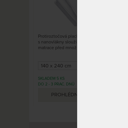
9 x
Protiroztočová plachta s vrstvou
Prot
s nanovlákny slouží k ochraně
mat
matrace před množením
saté
roztočů a jejich alergenů. Úlevu
slou
od alergických reakcí zajišťuje
množ
již po první noci.
aler
reak
SKLADEM 5 KS
SKL
2 719 Kč
DO 2 - 3 PRAC. DNŮ
DO 2
(dal
PROHLÉDNOUT
do 5 