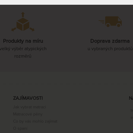
Produkty na míru
Doprava zdarma
velký výběr atypických
u vybraných produktů
rozměrů
ZAJÍMAVOSTI
N
Jak vybrat matraci
t
Matracové pěny
e
Co by vás mohlo zajímat
O spaní