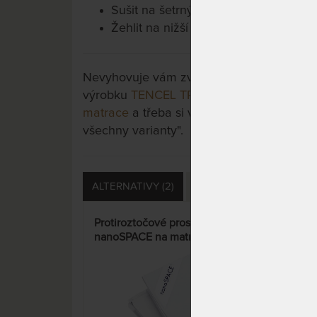
Sušit na šetrný program
Žehlit na nižší teplotu (do 150 °C, op
Nevyhovuje vám zvolená varianta výrobku?
výrobku
TENCEL TROPICO antracitová - pr
matrace
a třeba si vyberete jinou. Stačí si 
všechny varianty".
ALTERNATIVY (2)
DOTAZY (0)
HODNOCE
Protiroztočové prostěradlo
Prot
nanoSPACE na matraci v
Nano
provedení PLACHTA - skvělá
GUM
volba pro alergiky