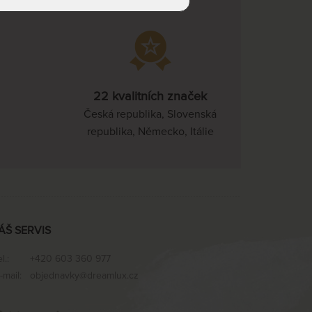
22 kvalitních značek
Česká republika, Slovenská
republika, Německo, Itálie
ÁŠ SERVIS
el.:
+420 603 360 977
-mail:
objednavky@dreamlux.cz