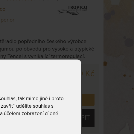
ico
uperior
stěradlo popředního českého výrobce.
 gumou po obvodu pro vysoké a atypické
ny Tencel s vynikající termoregulací.
750 Kč
 200 - 220 cm
odesíláme
dnů
uhlas, tak mimo jiné i proto
 již zakoupilo
78
zákazníků.
zavřít“ udělíte souhlas s
a účelem zobrazení cílené
KOUPIT