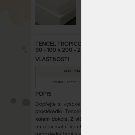
TENCEL TROPICO antracitová - prostěra
90 - 100 x 200 - 220 cm
VLASTNOSTI
MATERIÁL
ZÁRUKA
bavlna + Tencel + elastan
2 roky
POPIS
Dopřejte si vysoké matrace beze strachu
prostěradlo Tencel®
od předního české
kolem dokola.
Z vláken bavlny, Tencel® L
na maximální komfort, vysokou užitnou i 
neposlední řadě s ohledem na obnovitelné 