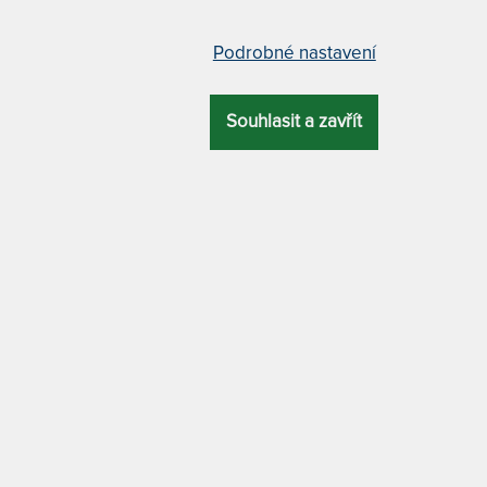
Záruka 2 r
Podrobné nastavení
Antialergi
Souhlasit a zavřít
BAREVNÉ VAR
dlo pro vysoké i atypické matrace
bílá
antracitov
kakaová
ÚČEL
BARVA
termoregulace
antracitová
TENCEL TROPI
VYSOKÉ I ATY
, do čeho je oblečete. Přinášíme vám
90 - 100 x 20
ho výrobce.
Pevné, odolné, s gumou
cm
yocell a elastanu.
Vyrobeno s ohledem
180 - 200 x 2
estetickou hodnotu na dlouhá léta a v
220 cm
zdroje a snižování uhlíkové stopy.