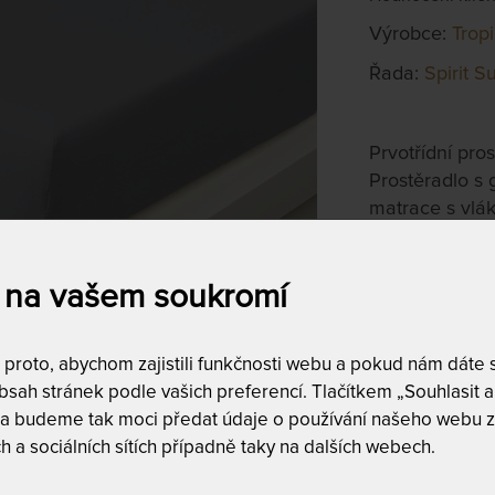
Výrobce:
Trop
Řada:
Spirit S
Prvotřídní pro
Prostěradlo s
matrace s vlák
90 - 100 x
 na vašem soukromí
skladem 4 ks,
do 1 - 2 prac. 
roto, abychom zajistili funkčnosti webu a pokud nám dáte so
Tento produkt si
sah stránek podle vašich preferencí. Tlačítkem „Souhlasit a 
 a budeme tak moci předat údaje o používání našeho webu z
h a sociálních sítích případně taky na dalších webech.