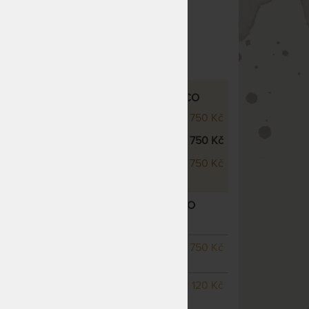
oky
Český výrobek
cké
IANTY PROSTĚRADLA TENCEL TROPICO
750 Kč
á
750 Kč
750 Kč
CO ANTRACITOVÁ - PROSTĚRADLO PRO
PICKÉ MATRACE
– další varianty
0 - 220
SKLADEM 4 KS
odesíláme
750 Kč
do 1 - 2 prac. dnů
00 -
SKLADEM 1 KS
odesíláme
1 120 Kč
do 1 - 2 prac. dnů