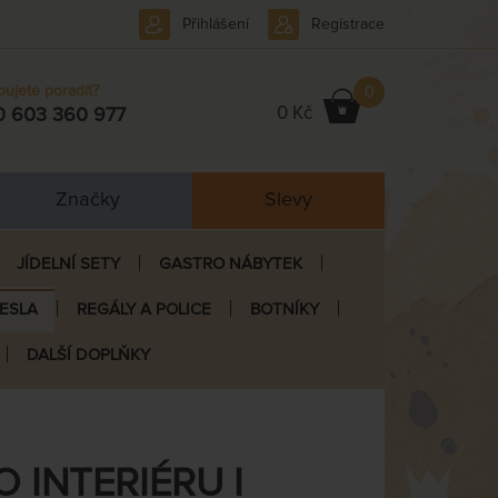
Přihlášení
Registrace
bujete poradit?
0
0 Kč
0 603 360 977
Značky
Slevy
JÍDELNÍ SETY
GASTRO NÁBYTEK
ŘESLA
REGÁLY A POLICE
BOTNÍKY
DALŠÍ DOPLŇKY
 INTERIÉRU I