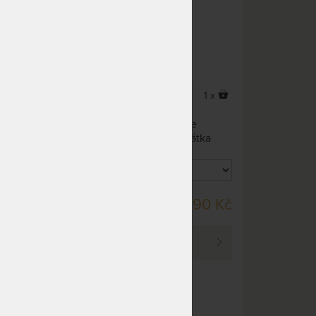
2 x
1 x
rží
Závěsná houpací sedačka je
o
vyrobena způsobem, který je
á,
přívětivý k přírodě i lidem. Látka
na
je ze 100% organické bavlny a je
velmi příjemná na dotek. Rozpěrná
tyč je vyrobená z kvalitního
bambusu a pochází z udržitelného
NA DOTAZ
90 Kč
3 190 Kč
lesního hospodářství.
PROHLÉDNOUT