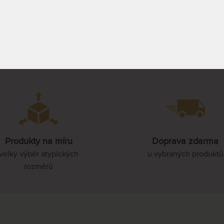
PROHLÉDNOUT
PROHLÉDNOUT
oru ^
Produkty na míru
Doprava zdarma
velký výběr atypických
u vybraných produktů
rozměrů