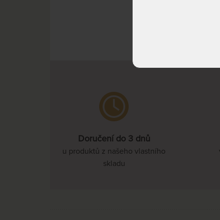
^ Nah
Doručení do 3 dnů
u produktů z našeho vlastního
skladu