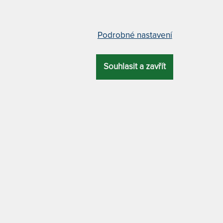
Podrobné nastavení
ZÍ
NEJLEVNĚJŠÍ
NEJPRODÁVANĚJŠÍ
NEJDRAŽŠÍ
NA COMFORT PATTERN -
HABANA KINGSIZE PATTERN 
Souhlasit a zavřít
é houpací křeslo splňuje
závěsné houpací křeslo je př
nky certifikace GOTS i FSC
na dotek a mimořádně trvanli
11 x
ná houpací sedačka z
Závěsná houpací sedačka ze
ické bavlny splňuje podmínky
organické bavlny splňuje po
ikace GOTS i FSC. Je příjemná
certifikace GOTS. Ta mimo jin
ek a dlouhá léta vydrží jako
zaručuje, že i barviva splňují