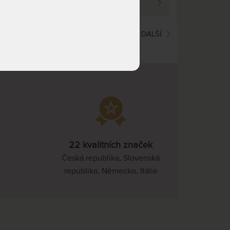
PROHLÉDNOUT
(current)
1
2
DALŠÍ
22 kvalitních značek
Česká republika, Slovenská
republika, Německo, Itálie