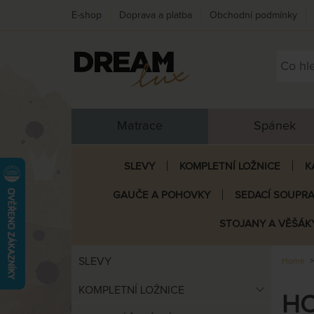
E-shop
Doprava a platba
Obchodní podmínky
Matrace
Spánek
SLEVY
KOMPLETNÍ LOŽNICE
K
GAUČE A POHOVKY
SEDACÍ SOUPR
STOJANY A VĚŠÁK
SLEVY
Home
KOMPLETNÍ LOŽNICE
HO