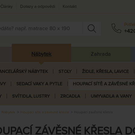
Články
Dotazy a odpovědi
Kontakt
Potře
+42
Nábytek
Zahrada
ANCELÁŘSKÝ NÁBYTEK
STOLY
ŽIDLE, KŘESLA, LAVICE
AVY
SEDACÍ VAKY A PYTLE
HOUPACÍ SÍTĚ A ZÁVĚSNÉ K
Y
SVÍTIDLA, LUSTRY
ZRCADLA
UMYVADLA A VANY
Nábytek
Houpací sítě a závěsné křesla
Houpací zavěsné křesla
UPACÍ ZÁVĚSNÉ KŘESLA DO