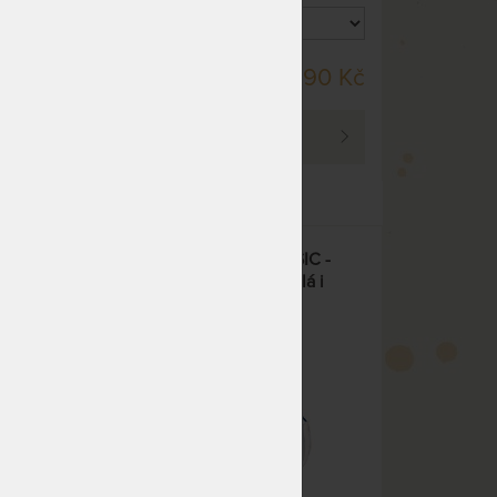
hebká.
NA DOTAZ
90 Kč
2 990 Kč
PROHLÉDNOUT
DOMINGO KINGSIZE CLASSIC -
závěsné houpací křeslo odolá i
rozmarům počasí