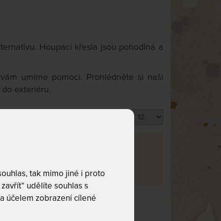
ternativu. Houpací křesla jsou pohodlná a
m vám umíme pomoci. Prohlédněte si naši
 do exteriéru.
Produktů na stránku
va
rma
3
uhlas, tak mimo jiné i proto
zavřít“ udělíte souhlas s
a účelem zobrazení cílené
co hledáte!