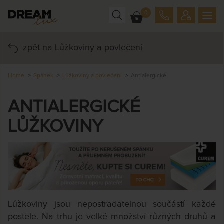
0
zpět na Lůžkoviny a povlečení
Home
Spánek
Lůžkoviny a povlečení
Antialergické
ANTIALERGICKÉ
LŮŽKOVINY
Lůžkoviny jsou nepostradatelnou součástí každé
postele. Na trhu je velké množství různých druhů a