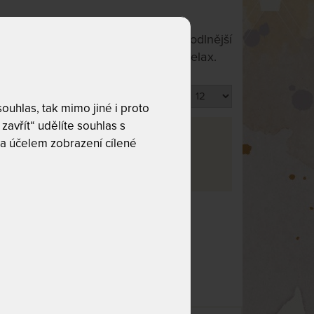
vám na ní dobře leželo. Nejpohodlnější
 vhoupnout do sítě a vychutnat si relax.
Produktů na stránku
uhlas, tak mimo jiné i proto
zavřít“ udělíte souhlas s
va
a účelem zobrazení cílené
co hledáte!