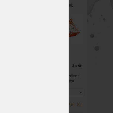
a
ALISIO DOUBLE - voděodolná,
yčí
prostorná houpací síť s tyčí
4 x
3 x
riálu,
Houpací síť je vyrobena z
voděodolného materiálu. Zesílené
okraje zajistí dlouhou životnost
uhé a
hamaky.
NA DOTAZ
90 Kč
3 590 Kč