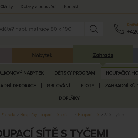
Články
Dotazy a odpovědi
Kontakt
Potře
+42
Nábytek
Zahrada
ALKONOVÝ NÁBYTEK
DĚTSKÝ PROGRAM
HOUPAČKY, HO
ADNÍ DEKORACE
GRILOVÁNÍ
PLOTY
ZAHRADNÍ KŮL
DOPLŇKY
Zahrada
Houpačky, houpací sítě a křesla
Houpací sítě
Sítě s tyčemi
UPACÍ SÍTĚ S TYČEMI