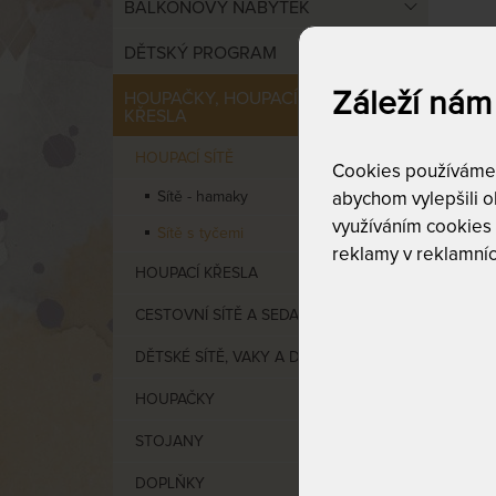
BALKONOVÝ NÁBYTEK
DĚTSKÝ PROGRAM
Houpa
poloh
Záleží nám
HOUPAČKY, HOUPACÍ SÍTĚ A
KŘESLA
HOUPACÍ SÍTĚ
Cookies používáme p
Sítě - hamaky
abychom vylepšili ob
Cen
využíváním cookies
Sítě s tyčemi
reklamy v reklamníc
HOUPACÍ KŘESLA
od
1
CESTOVNÍ SÍTĚ A SEDAČKY
DĚTSKÉ SÍTĚ, VAKY A DOPLNKY
HOUPAČKY
STOJANY
VÝCHO
DOPLŇKY