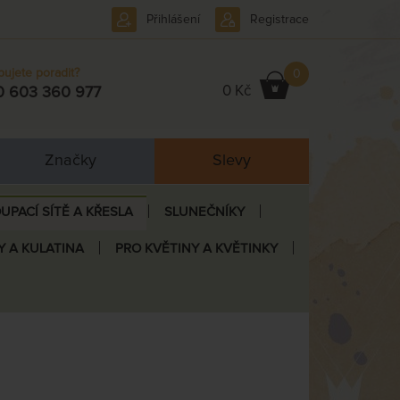
Přihlášení
Registrace
bujete poradit?
0
0 Kč
0 603 360 977
Značky
Slevy
UPACÍ SÍTĚ A KŘESLA
SLUNEČNÍKY
Y A KULATINA
PRO KVĚTINY A KVĚTINKY