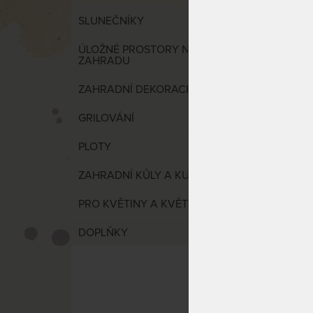
ALABA
SLUNEČNÍKY
houpac
rezist
ÚLOŽNÉ PROSTORY NA
vlákn
ZAHRADU
ZAHRADNÍ DEKORACE
GRILOVÁNÍ
PLOTY
ZAHRADNÍ KŮLY A KULATINA
Houpac
PRO KVĚTINY A KVĚTINKY
rezist
vlákn
DOPLŇKY
udržuj
NA DO