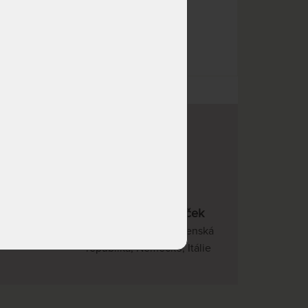
22 kvalitních značek
Česká republika, Slovenská
republika, Německo, Itálie