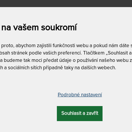
cí síť s rozpěrnou tyčí
musíte pěkně napnout, aby se 
a je diagonální. Zavěšení je jednoduché a tak nic nebrání
 na vašem soukromí
roto, abychom zajistili funkčnosti webu a pokud nám dáte so
sah stránek podle vašich preferencí. Tlačítkem „Souhlasit a 
a
Dostupnost a dopra
 a budeme tak moci předat údaje o používání našeho webu z
skladem
0
h a sociálních sítích případně taky na dalších webech.
,390
Kč
do
5,590
Kč
DALŠÍ FILTRY
Vyfiltrujte si jen to, 
Podrobné nastavení
Souhlasit a zavřít
ZÍ
NEJLEVNĚJŠÍ
NEJPRODÁVANĚJŠÍ
NEJDRAŽŠÍ