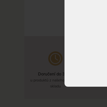
NA DO
Doručení do 3 dnů
u produktů z našeho vlastního
skladu