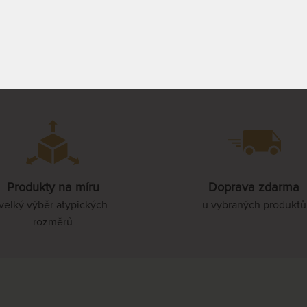
leva.
Více naleznete v našem článku
zde
.
šli svůj dotaz zde, napište nám na info@dreamlux.cz n
ř
. Těšíme se na vaše zprávy!
Produkty na míru
Doprava zdarma
velký výběr atypických
u vybraných produktů
rozměrů