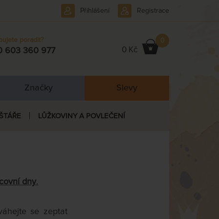
Přihlášení
Registrace
bujete poradit?
0
0 Kč
0 603 360 977
Značky
Slevy
ŠTÁŘE
LŮŽKOVINY A POVLEČENÍ
covní dny
.
áhejte se zeptat