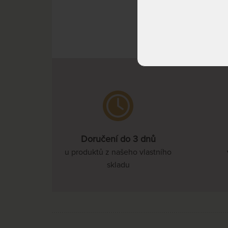
doprava nebo do
Pokud jste nena
kontaktní formulá
Doručení do 3 dnů
u produktů z našeho vlastního
skladu