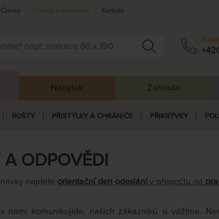
Články
Dotazy a odpovědi
Kontakt
Potře
+42
Nábytek
Zahrada
ROŠTY
PŘISTÝLKY A CHRÁNIČE
PŘIKRÝVKY
POL
 A ODPOVĚDI
dnávky najdete
orientační den odeslání
v přepočtu na
pra
 s námi komunikujete, našich zákazníků si vážíme. Nev