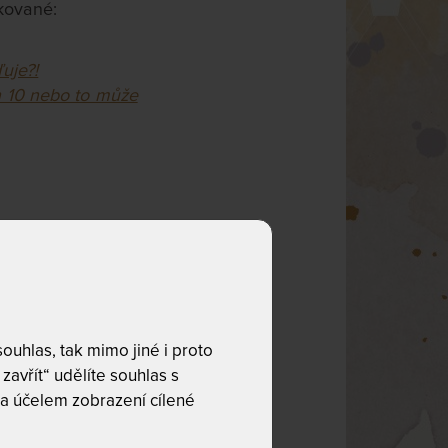
akované:
uje?!
h 10 nebo to může
uhlas, tak mimo jiné i proto
 MYSLÍTE
zavřít“ udělíte souhlas s
a účelem zobrazení cílené
ovaném výběru je