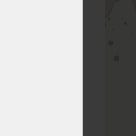
 možné matrace k
i? Nemyslíte, že
v obchodě?
e poradíme, o své
jeme, ale u těch
u k otestování, u
internet, které je
eškerých nutných
dmínkách
našeho
JE?!
a
roštů
.
Uvedené
ho internetového
 v jakém jsme je