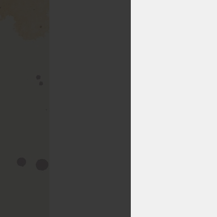
to dobrá volba
.
vyzkoušení? Vít
prodejce na prod
U nás máte nap
zkušenosti se s
nejkvalitnějších
běžných matrací p
možné neporušen
pravidel vrátím
internetového ob
PROČ SE
MATRACE
Není možné skla
doby k odeslání
obchodu
jsou or