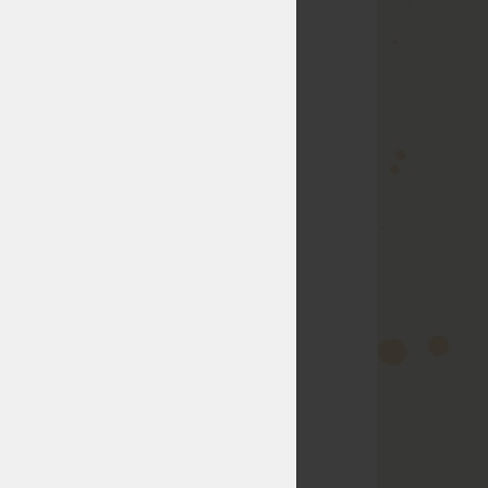
by vaši objednávku
n dodání záleží od
lužuje o dovolené
ředstavují posun
tní druh pěny na
CE DO 10
 TO MŮŽE