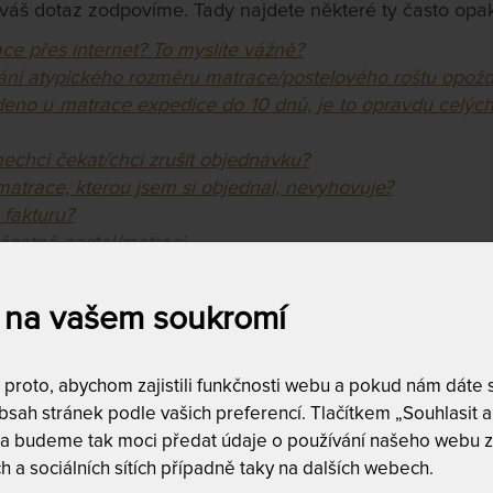
m váš dotaz zodpovíme. Tady najdete některé ty často op
ce přes internet? To myslíte vážně?
ání atypického rozměru matrace/postelového roštu opožď
deno u matrace expedice do 10 dnů, je to opravdu celýc
echci čekat/chci zrušit objednávku?
atrace, kterou jsem si objednal, nevyhovuje?
 fakturu?
špatně postel/matraci.
?
inou barvu pěny!!!
 na vašem soukromí
 záruka
určit pravý nebo levý rošt?
roto, abychom zajistili funkčnosti webu a pokud nám dáte so
MATRACI PŘES INTERNET? TO
sah stránek podle vašich preferencí. Tlačítkem „Souhlasit a 
 a budeme tak moci předat údaje o používání našeho webu z
h a sociálních sítích případně taky na dalších webech.
e v tomto ohledu přesvědčeni, že
při vhodném inform