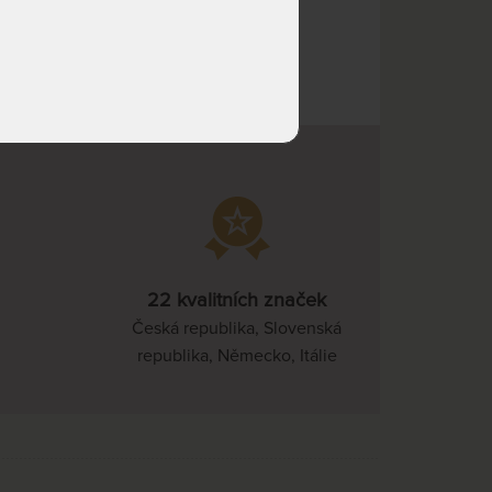
ebo napište přes
22 kvalitních značek
Česká republika, Slovenská
republika, Německo, Itálie