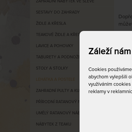
ZAHRADNÍ NÁBYTEK VE SLEVĚ
SESTAVY DO ZAHRADY
Dopře
ŽIDLE A KŘESLA
můžet
TEAKOVÉ ŽIDLE A KŘESLA
LAVICE A POHOVKY
Záleží nám
Cen
TABURETY A PODNOŽE
STOLY A STOLKY
Cookies používáme p
od
1
abychom vylepšili ob
LEHÁTKA A POSTELE
využíváním cookies
ZAHRADNÍ PULTY A KUCHYNĚ
reklamy v reklamníc
PŘÍRODNÍ RATANOVÝ NÁBYTEK
UMĚLÝ RATANOVÝ NÁBYTEK
VÝCHO
NÁBYTEK Z TEAKU