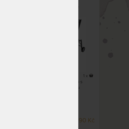
aku s
EXPERT - zahradní hliníkové
lehátko s kolečky
1 x
1 x
Zahradní polohovací lehátko s
kolečky a pevnou hliníkovou
konstrukcí.
SKLADEM > 5 KS
0 Kč
5 990 Kč
DO 7 PRACOVNÍCH