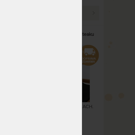
DNŮ
PROHLÉDNOUT
postel
BEACH - záhradní lehátko z teaku
Teakové skládací lehátko BEACH.