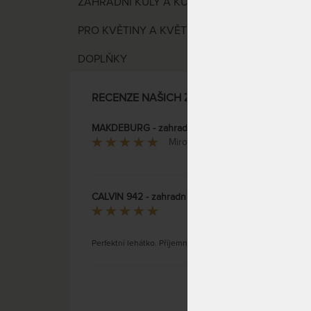
ZAHRADNÍ KŮLY A KULATINA
PRO KVĚTINY A KVĚTINKY
DOPLŇKY
ABELE 
RECENZE NAŠICH ZÁKAZNÍKŮ
MAKDEBURG - zahradní skládací a polohovací lehátko včetně stříšky - béžové
Miroslava Materova
CALVIN 942 - zahradní skládací a polohovací lehátko šedá / antracit
Vladimír Pomr
Perfektní lehátko. Příjemně vysoké.
Teakov