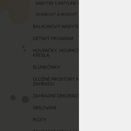
NÁBYTEK S BATYLINE VÝPLETEM
LEVI -
teaku
HLINÍKOVÝ A KOVOVÝ NÁBYTEK
BALKONOVÝ NÁBYTEK
DĚTSKÝ PROGRAM
HOUPAČKY, HOUPACÍ SÍTĚ A
KŘESLA
SLUNEČNÍKY
ÚLOŽNÉ PROSTORY NA
Teakov
ZAHRADU
BATYL
ZAHRADNÍ DEKORACE
GRILOVÁNÍ
PLOTY
SKLAD
DO 5 