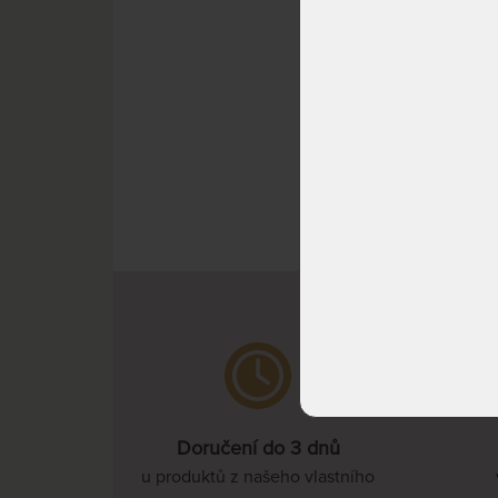
SKLAD
DO 7 
DNŮ
Doručení do 3 dnů
u produktů z našeho vlastního