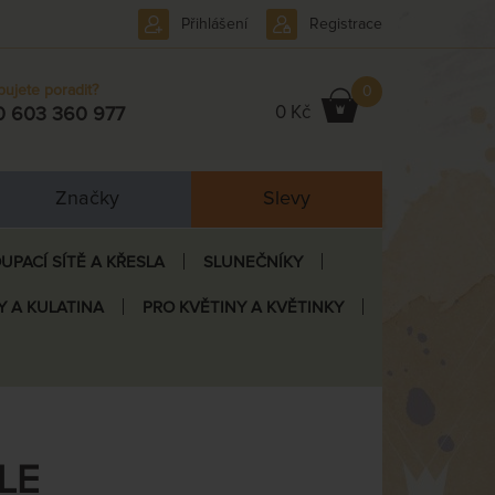
Přihlášení
Registrace
bujete poradit?
0
0 Kč
0 603 360 977
Značky
Slevy
UPACÍ SÍTĚ A KŘESLA
SLUNEČNÍKY
Y A KULATINA
PRO KVĚTINY A KVĚTINKY
LE