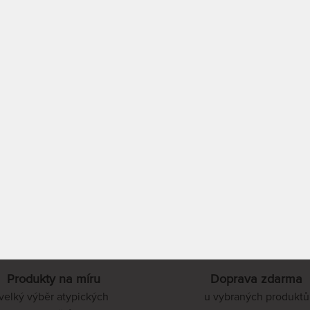
100%).
EM > 5 KS
24 990 Kč
PRACOVNÍCH
TENTO PRODUKT
NELZE ZAKOUPIT
PROHLÉDNOUT
PROHLÉDNOUT
Produkty na míru
Doprava zdarma
velký výběr atypických
u vybraných produktů