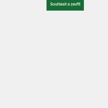
Souhlasit a zavřít
 zahradní skládací lehátko z
ELISA - zahradní lehátko z te
batyline výpletem
1 x
é skládací lehátko s
Teakové lehátko s BATYLINE
INE výpletem.
výpletem.
EM > 5 KS
SKLADEM > 5 KS
13 140 Kč
20 52
PRAC. DNŮ
DO 5 PRAC. DNŮ