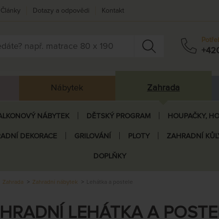
Články
Dotazy a odpovědi
Kontakt
Potře
+42
Nábytek
Zahrada
ALKONOVÝ NÁBYTEK
DĚTSKÝ PROGRAM
HOUPAČKY, HO
ADNÍ DEKORACE
GRILOVÁNÍ
PLOTY
ZAHRADNÍ KŮL
DOPLŇKY
Zahrada
Zahradní nábytek
Lehátka a postele
HRADNÍ LEHÁTKA A POSTE