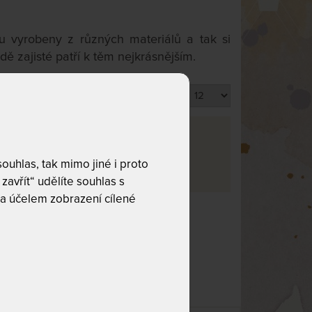
ou vyrobeny z různých materiálů a tak si
ě zajisté patří k těm nejkrásnějším.
Produktů na stránku
va
uhlas, tak mimo jiné i proto
rma
5
zavřít“ udělíte souhlas s
a účelem zobrazení cílené
co hledáte!