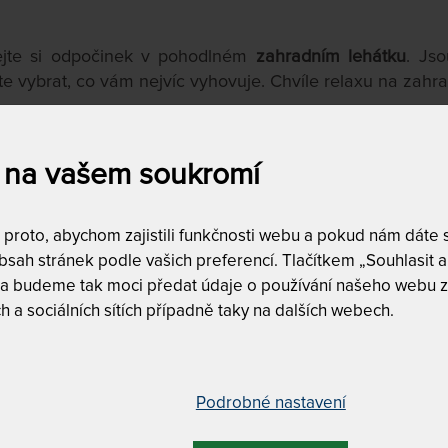
jte si odpočinek v pohodlném
zahradním lehátku
. Js
e vybrat, co vám nejvíc vyhovuje. Chvíle relaxu na zahrad
 na vašem soukromí
a
Dostupnost a dopra
skladem
7
roto, abychom zajistili funkčnosti webu a pokud nám dáte so
doprava zda
,590
Kč
do
112,750
Kč
sah stránek podle vašich preferencí. Tlačítkem „Souhlasit a 
 a budeme tak moci předat údaje o používání našeho webu z
DALŠÍ FILTRY
h a sociálních sítích případně taky na dalších webech.
Vyfiltrujte si jen to, 
Podrobné nastavení
ZÍ
NEJLEVNĚJŠÍ
NEJPRODÁVANĚJŠÍ
NEJDRAŽŠÍ