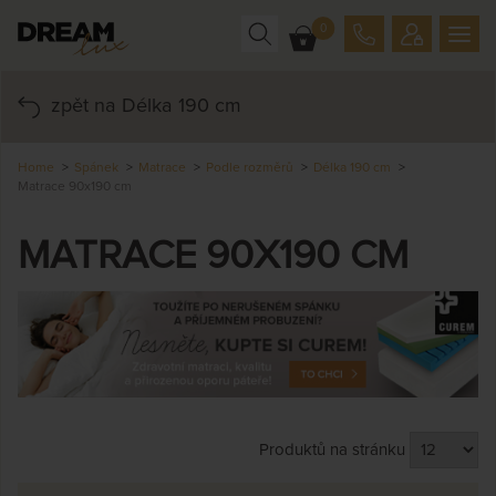
0
zpět na Délka 190 cm
Home
Spánek
Matrace
Podle rozměrů
Délka 190 cm
Matrace 90x190 cm
MATRACE 90X190 CM
Produktů na stránku