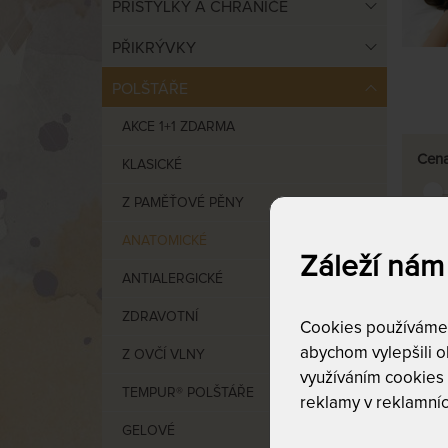
PŘISTÝLKY A CHRÁNIČE
PŘIKRÝVKY
POLŠTÁŘE
AKCE 1+1 ZDARMA
Cen
KLASICKÉ
Z PAMĚŤOVÉ PĚNY
od
4
ANATOMICKÉ
Záleží nám
ANTIALERGICKÉ
ZDRAVOTNÍ
Cookies používáme p
abychom vylepšili ob
Z OVČÍ VLNY
využíváním cookies
VÝCHO
TEMPUR® POLŠTÁŘE
reklamy v reklamníc
GELOVÉ
Tempu