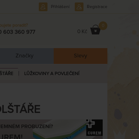
Přihlášení
Registrace
bujete poradit?
0
0 Kč
0 603 360 977
Značky
Slevy
ŠTÁŘE
LŮŽKOVINY A POVLEČENÍ
OLŠTÁŘE