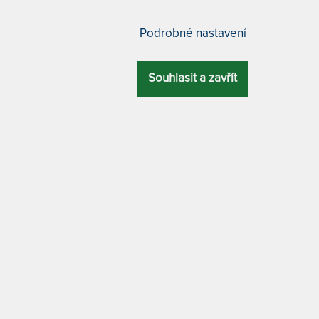
icky tvarovaný polštář
paměťové pěny, mírně tvarov
Podrobné nastavení
Souhlasit a zavřít
4,8
(14x)
5,0
(2x)
322 x
1
icky tvarovaný polštář z
Z jedné strany mírně klenutý,
ové pěny vyvinuté pro
uvolnil místo ramenům, z dru
auty, v různých velikostech.
strany rovný jako klasický polš
EM > 5 KS
SKLADEM > 5 KS
4 890 Kč
5 5
 2 PRAC. DNŮ
DO 1 - 2 PRAC. DNŮ
PROHLÉDNOUT
PROHLÉDNOUT