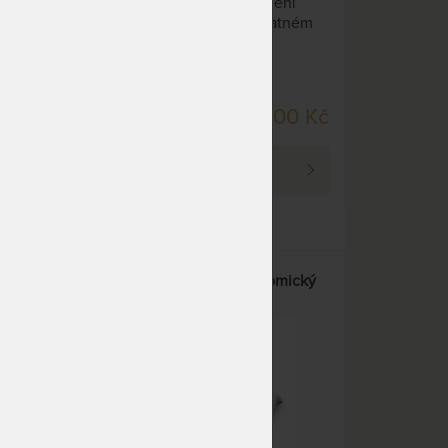
pěny, který napomáha uvolnění
Vera.
v bederní páteři, šíje i při špatném
prokrvení nohou.
DO 2 PRAC. TÝDNŮ
9 Kč
600 Kč
PROHLÉDNOUT
extra
BIO WAVE - paměťový anatomický
ilací
polštář
15%