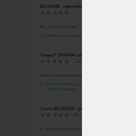
BEDERNÍK - napomáhá uvolnění
Pavla R.
PARIS 
pro že
Moc pohodlný polštář.
posta
Skvělý na krční páteř.
Tempur® ORIGINAL polštář - anatomicky tvarovaný polštář
Zuzana Mačátová
Nejlepší anatomický polštář na spaní
Pohodlný Měkký Vynikající na spaní
Příjemný materiál
Anato
ženy a
Curem BELVEDER - polštář z extra husté líné pěny s masážní profilací
Anatom
Monika Peroutková
polštá
mezi 
Měkký a příjemný potah na polštář