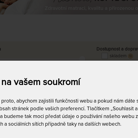
a
Dostupnost a dopra
skladem
13
doprava zda
18
Kč
do
15,000
Kč
 na vašem soukromí
DALŠÍ FILTRY
Vyfiltrujte si jen to, 
roto, abychom zajistili funkčnosti webu a pokud nám dáte so
sah stránek podle vašich preferencí. Tlačítkem „Souhlasit a 
 a budeme tak moci předat údaje o používání našeho webu z
ZÍ
NEJLEVNĚJŠÍ
NEJPRODÁVANĚJŠÍ
NEJDRAŽŠÍ
h a sociálních sítích případně taky na dalších webech.
r® ORIGINAL polštář -
Tempur® SYMPHONY - polštář