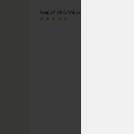
SKLAD
DO 1 -
Tempur® ORIGINAL polštář - anatomicky tvarovaný polštář
Sarka
TERMO
paměť
Velice