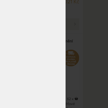
SKLADEM 2 KS
60 Kč
1 021 Kč
DO 1 - 2 DNŮ
(další na objednávku do
10 - 15 prac. dnů)
PROHLÉDNOUT
aný
BEDERNÍK - napomáhá uvolnění
5,0
(3x)
84 x
62 x
 50 x
Multifunkční doplněk z paměťové