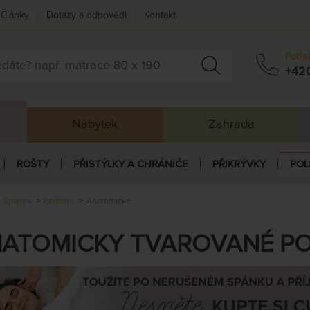
Články
Dotazy a odpovědi
Kontakt
Potře
+42
Nábytek
Zahrada
ROŠTY
PŘISTÝLKY A CHRÁNIČE
PŘIKRÝVKY
POL
Spánek
Polštáře
Anatomické
ATOMICKY TVAROVANÉ P