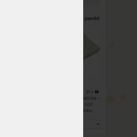
cky
MADRID - polštář s tvarovou pamětí
ní
36 x
31 x
ha
Polštář je vyroben z viscoelastické –
.
líné pěny s tvarovou pamětí, což
zaručuje vysoký komfort spánku.