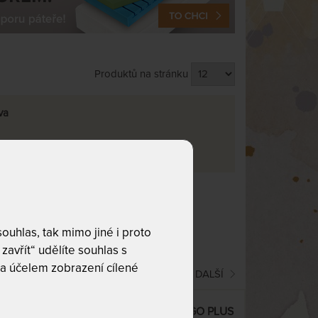
Produktů na stránku
va
rma
4
co hledáte!
uhlas, tak mimo jiné i proto
zavřít“ udělíte souhlas s
a účelem zobrazení cílené
(current)
1
2
DALŠÍ
 z
Tempur® MILLENNIUM / ERGO PLUS