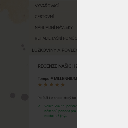
anatom
VYVAŘOVACÍ
CESTOVNÍ
NÁHRADNÍ NÁVLEKY
REHABILITAČNÍ POMŮCKY
LŮŽKOVINY A POVLEČENÍ
RECENZE NAŠICH ZÁKAZNÍKŮ
Anatom
paměť
Tempur® MILLENNIUM / ERGO PLUS - polštář se speciálním anatomickým tvarováním
kosmon
Giovanna
Polštář i e-shop, který ho nabízí SUPER!!!
Velice kvalitní polštář, krásně se na
SKLAD
něm spí, pohoda pro krční páteř,
DO 1 -
nechci už jiný..