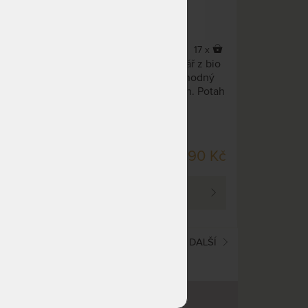
5,0
(1x)
37 x
17 x
ěny
Anatomicky tvarovaný polštář z bio
lity.
pěny s esenciálními oleji. Vhodný
obzvlášť pro spaní na zádech. Potah
í a
polštáře má 2 strany, z nichž každá
nabízí unikátní výhody.
SKLADEM > 200 KS
29 Kč
3 390 Kč
DO 2 PRAC. DNŮ
 740 Kč
PROHLÉDNOUT
(current)
1
2
DALŠÍ