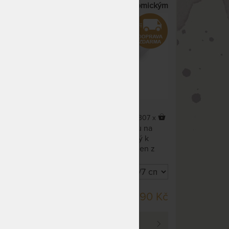
aný
- polštář se speciálním anatomickým
tvarováním
4,9
(11x)
20 x
307 x
 aby
Polštář je vhodný pro polohu na
hé
boku a na zádech. Tvarovaný k
tář.
správné podpěre šíje. Vyroben z
paměťové pěny vyvinuté původně
pro kosmonauty, dostupný ve třech
různych velikostech.
SKLADEM 4 KS
90 Kč
4 390 Kč
DO 1 - 2 PRAC. DNŮ
PROHLÉDNOUT