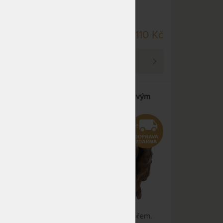
SKLADEM > 5 KS
80 Kč
4 110 Kč
DO 5 PRAC. DNŮ
PROHLÉDNOUT
UMI X - stolek z teaku s čajovým
mořem
Stolek z teaku s čajovým mořem.