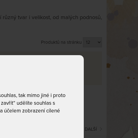
 různý tvar i velikost, od malých podnosů,
Produktů na stránku
va
rma
1
uhlas, tak mimo jiné i proto
co hledáte!
zavřít“ udělíte souhlas s
a účelem zobrazení cílené
(current)
1
2
DALŠÍ