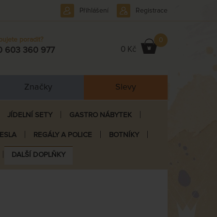
Přihlášení
Registrace
bujete poradit?
0
0 Kč
0 603 360 977
Značky
Slevy
JÍDELNÍ SETY
GASTRO NÁBYTEK
ŘESLA
REGÁLY A POLICE
BOTNÍKY
DALŠÍ DOPLŇKY