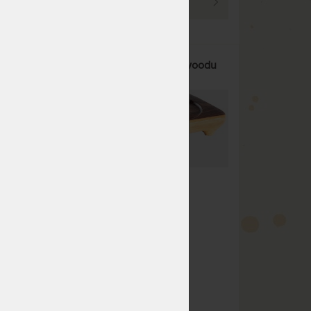
PROHLÉDNOUT
woodu
UMI X - čajové moře z rosewoodu
50 x 33 cm
Čajové moře vyrobené z
rosewoodu.