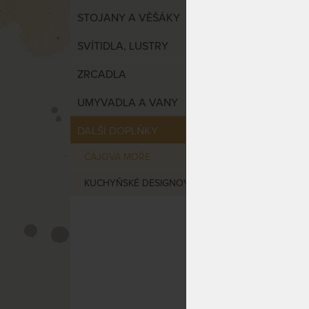
UMI XI
STOJANY A VĚŠÁKY
49 x 3
SVÍTIDLA, LUSTRY
ZRCADLA
UMYVADLA A VANY
DALŠÍ DOPLŇKY
ČAJOVÁ MOŘE
KUCHYŇSKÉ DESIGNOVÉ DOPLŇKY
Čajov
rosew
SKLAD
DO 5 