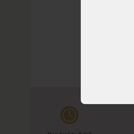
rosew
SKLAD
DO 5 
^ Nah