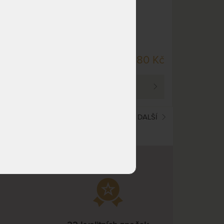
SKLADEM > 5 KS
30 Kč
25 480 Kč
DO 5 PRAC. DNŮ
PROHLÉDNOUT
(current)
1
2
DALŠÍ