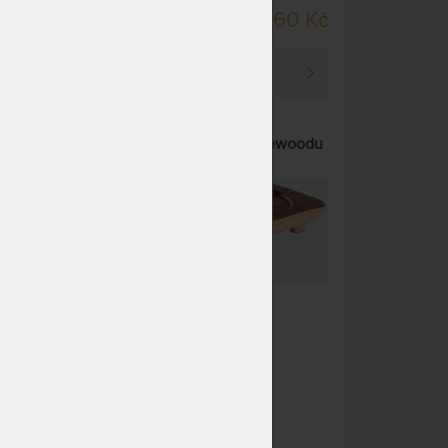
SKLADEM > 5 KS
60 Kč
3 860 Kč
DO 5 PRAC. DNŮ
PROHLÉDNOUT
ewoodu
UMI XV - čajové moře z rosewoodu
53 x 28 cm
Čajové moře vyrobené z
rosewoodu.