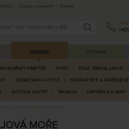
Články
Dotazy a odpovědi
Kontakt
Potře
+42
Nábytek
Zahrada
ANCELÁŘSKÝ NÁBYTEK
STOLY
ŽIDLE, KŘESLA, LAVICE
AVY
SEDACÍ VAKY A PYTLE
HOUPACÍ SÍTĚ A ZÁVĚSNÉ K
Y
SVÍTIDLA, LUSTRY
ZRCADLA
UMYVADLA A VANY
Nábytek
Další doplňky
Čajová moře
JOVÁ MOŘE