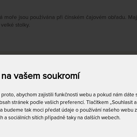
á moře jsou používána
při čínském čajovém obřadu. Mají
 velké stolky.
a
Dostupnost a dopra
skladem
19
 na vašem soukromí
doprava zda
,480
Kč
do
25,480
Kč
DALŠÍ FILTRY
roto, abychom zajistili funkčnosti webu a pokud nám dáte so
Vyfiltrujte si jen to, 
sah stránek podle vašich preferencí. Tlačítkem „Souhlasit a 
 a budeme tak moci předat údaje o používání našeho webu z
h a sociálních sítích případně taky na dalších webech.
ZÍ
NEJLEVNĚJŠÍ
NEJPRODÁVANĚJŠÍ
NEJDRAŽŠÍ