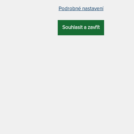
II - čajové moře z rosewoodu
UMI VI - čajové moře z rose
Podrobné nastavení
1 cm
53 x 30 cm
Souhlasit a zavřít
1 x
é moře vyrobené z
Čajové moře vyrobené z
oodu.
rosewoodu.
EM > 5 KS
SKLADEM > 5 KS
3 730 Kč
3 8
PRAC. DNŮ
DO 5 PRAC. DNŮ