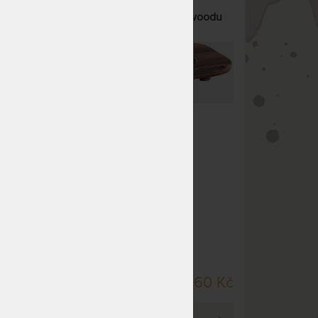
woodu
UMI V - čajové moře z rosewoodu
62 x 32 cm
Čajové moře vyrobené z
1 x
rosewoodu.
SKLADEM > 5 KS
3 860 Kč
DO 5 PRAC. DNŮ
60 Kč