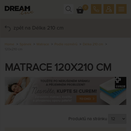
0
zpět na Délka 210 cm
Home
Spánek
Matrace
Podle rozměrů
Délka 210 cm
120x210 cm
MATRACE 120X210 CM
Produktů na stránku