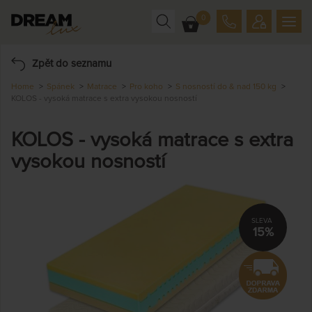
0
Zpět do seznamu
Home
Spánek
Matrace
Pro koho
S nosností do & nad 150 kg
KOLOS - vysoká matrace s extra vysokou nosností
KOLOS - vysoká matrace s extra
vysokou nosností
15%