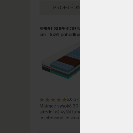
PROHLÉDNOUT
SPIRIT SUPERIOR NUCLEUS 30
SUP
cm - tužší pohodlná matrace
cm 
pro špičkový odpočinek
domá
15%
5,0
(2x)
24 x
Matrace vysoká 30 cm vyšší
Česk
střední až vyšší tuhosti
bio 
inspirovaná lidskou buňkou
kter
přináší maximální pohodlí pro
POT
váš nerušený spánek. Unikátně
poly