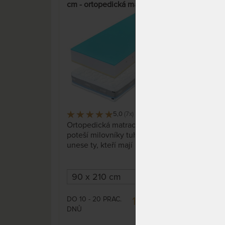
cm - ortopedická matrace s
cm -
nosností 180 kg
nosn
15%
5,0
(7x)
80 x
Ortopedická matrace, která
Orto
poteší milovníky tuhého ležení,
pote
unese ty, kteří mají nějaké kilčo
unes
navíc a přitom to všechno s
naví
úsměvem zvládne. Pohodlí
úsm
paměťové (visco) pěny na obou
pam
stranách (tužší a měkčí). Tuhá,
stra
ale vždy pohodlná, prodyšná,
ale 
DO 10 - 20 PRAC.
DO 1
14 066 Kč
antibakteriální, pocení
anti
DNŮ
DNŮ
omezující.
16 548 Kč
omez