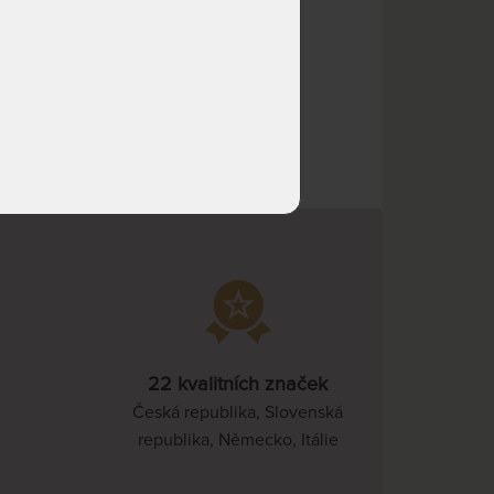
NA OBJEDNÁVKU
11 343 Kč
odesíláme do 10 - 20 prac.
13 345 Kč
0 Kč
dnů
NA OBJEDNÁVKU
10 312 Kč
odesíláme do 10 - 20 prac.
12 132 Kč
dnů
NA OBJEDNÁVKU
12 375 Kč
odesíláme do 10 - 20 prac.
14 558 Kč
dnů
NA OBJEDNÁVKU
18 149 Kč
odesíláme do 10 - 20 prac.
21 352 Kč
dnů
NA OBJEDNÁVKU
16 500 Kč
odesíláme do 10 - 20 prac.
19 411 Kč
22 kvalitních značek
dnů
Česká republika, Slovenská
republika, Německo, Itálie
NA OBJEDNÁVKU
20 624 Kč
odesíláme do 10 - 20 prac.
24 264 Kč
dnů