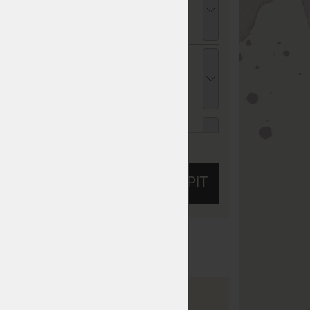
atracový chránič - praní na 95 °C 90 x 210
m
10 Kč
chci slevu
39 Kč
opper VISCO MEDIDRY KOMPRI 4 cm -
rchní matrace z paměťové pěny - AKCE
Férové ceny" 90 x 210 cm
 920 Kč
chci slevu
144 Kč
ENCEL TROPICO bílá - prostěradlo pro
ysoké i atypické matrace 90 - 100 x 200 -
ZOBRAZIT VŠECHNY SLEVY A SLUŽBY
20 cm
05 Kč
chci slevu
45 Kč
KOUPIT
ENCEL TROPICO kakaová - prostěradlo pro
ysoké i atypické matrace 90 - 100 x 200 -
20 cm
05 Kč
chci slevu
45 Kč
 10
Tuhost 10 z 10
ENCEL TROPICO antracitová - prostěradlo
ro vysoké i atypické matrace 90 - 100 x 200
 220 cm
05 Kč
chci slevu
45 Kč