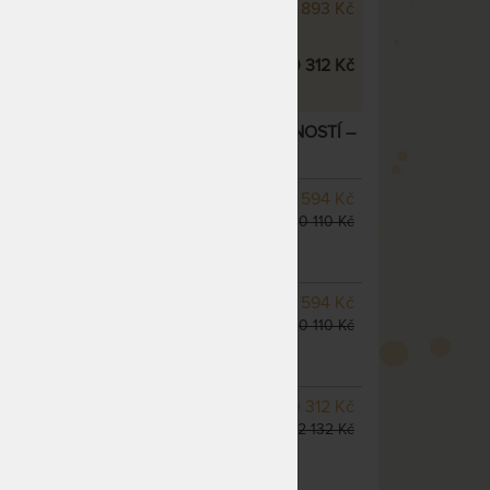
 Ecology 24 cm s jednou stranou
12 893 Kč
ná matrace Kolos
10 312 Kč
KÁ MATRACE S EXTRA VYSOKOU NOSNOSTÍ
–
SKLADEM 3 KS
odesíláme
8 594 Kč
do 1 - 2 prac. dnů
10 110 Kč
(další na objednávku do 10
- 20 prac. dnů)
SKLADEM 1 KS
odesíláme
8 594 Kč
do 1 - 2 prac. dnů
10 110 Kč
(další na objednávku do 10
- 20 prac. dnů)
m
SKLADEM 1 KS
odesíláme
10 312 Kč
do 1 - 2 prac. dnů
12 132 Kč
(další na objednávku do 10
- 20 prac. dnů)