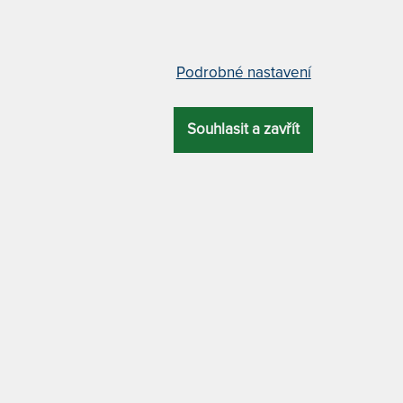
m
c
6
T
Podrobné nastavení
v
u nosností 90 x 210 cm
"
Souhlasit a zavřít
1
T
CELKOVÁ
ZÁRUKA
PROFILACE
ÚČEL
v
VÝŠKA
2
26 cm
6 let
5 zón
xxl
7
T
v
DRA
MATERIÁL POTAHU
2
7
Tuhost 8 z
a
s kašmírem
T
p
-
ce s vysokou nosností a stabilitou
ALTERNATIVY
7