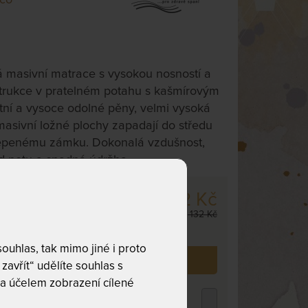
 masivní matrace s vysokou nosností a
nstrukce v pratelném potahu s kašmírovým
tní a vysoce odolné pěny, velmi vysoká
asivní ložné plochy zapadají do středu
lepenému zámku. Dokonalá vzdušnost,
d potu a snadná údržba.
10 312 Kč
m
,
odesíláme
12 132 Kč
. dnů
uhlas, tak mimo jiné i proto
 již zakoupilo
318
zákazníků.
zavřít“ udělíte souhlas s
a účelem zobrazení cílené
ROPICO POLYCOTTON MEDICAL -