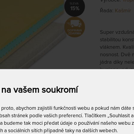
15%
Řada:
Kašmír
Super vzdušná
stabilitou ko
vláknem. Kvali
nosnost. Dvě m
jádra díky ne
hygiena, odvo
90 x 210 c
 na vašem soukromí
na objednávku
do 10 - 20 prac
roto, abychom zajistili funkčnosti webu a pokud nám dáte so
Tento produkt si
sah stránek podle vašich preferencí. Tlačítkem „Souhlasit a 
 a budeme tak moci předat údaje o používání našeho webu z
T
h a sociálních sítích případně taky na dalších webech.