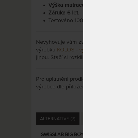
Výška matrace cca 26 cm
.
Záruka 6 let
.
Testováno 100.000x.
Nevyhovuje vám zvolená varianta výrobku?
výrobku
KOLOS - vysoká matrace s extra 
jinou. Stačí si rozkliknout další přes tlačít
Pro uplatnění prodloužené záruky je nutn
výrobce dle přiložených instrukcí u výrobk
ALTERNATIVY (7)
PŘÍSLUŠENSTVÍ (9)
D
SWISSLAB BIG BOY VISCO 22
SWI