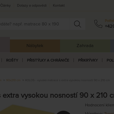
Články
Dotazy a odpovědi
Kontakt
Potře
+42
Nábytek
Zahrada
ROŠTY
PŘISTÝLKY A CHRÁNIČE
PŘIKRÝVKY
POL
cm
90x210 cm
KOLOS - vysoká matrace s extra vysokou nosností 90 x 210 cm
 extra vysokou nosností 90 x 210 
Hodnocení klie
Výrobce:
Trop