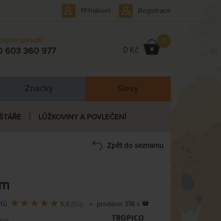
Přihlášení
Registrace
bujete poradit?
0
0 Kč
0 603 360 977
Značky
Slevy
ŠTÁŘE
LŮŽKOVINY A POVLEČENÍ
Zpět do seznamu
cm
ntů
•
prodáno 318 x
5,0
(12x)
ico