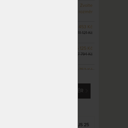
NA OBJEDNÁVKU
Zvolte
odesíláme do 10 - 20 prac.
rozměr
dnů
NA OBJEDNÁVKU
9 453 Kč
odesíláme do 10 - 20 prac.
11 121 Kč
dnů
NA OBJEDNÁVKU
15 125 Kč
odesíláme do 10 - 20 prac.
17 794 Kč
dnů
NA OBJEDNÁVKU
13 753 Kč
ZOBRAZIT VŠECHNY VARIANTY
odesíláme do 10 - 20 prac.
16 180 Kč
dnů
EM O VLASTNÍ, ATYPICKÝ ROZMĚR
NA OBJEDNÁVKU
17 187 Kč
odesíláme do 10 - 20 prac.
20 220 Kč
dnů
NA OBJEDNÁVKU
17 187 Kč
odesíláme do 10 - 20 prac.
20 220 Kč
dnů
tra
SPIRIT SUPERIOR NUCLEUS 25