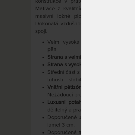
konstrukce v pratelném (60 stupňů Ce
Matrace z kvalitních a vysoce odolnýc
masivní ložné plochy zapadají do st
Dokonalá vzdušnost, hygiena, odvod po
spoji.
Velmi vysoká tuhost,
vysoká objemo
pěn
.
Strana s velmi vysokou tuhostí
– HAR
Strana s vysokou tuhostí
– SOFT – hn
Střední část z pěny Flexifoam® H
tuhosti = stabilní páteř matrace.
Vnitřní pětizónové profilace
= optima
Nežádoucí protitlak je v nejvyšší m
Luxusní potah s kašmírem
je velic
dělitelný a pratelný do 60 stupňů Cel
Doporučené uložení na lamelové a l
lamel 3 cm.
Doporučená
maximální nosnost do 