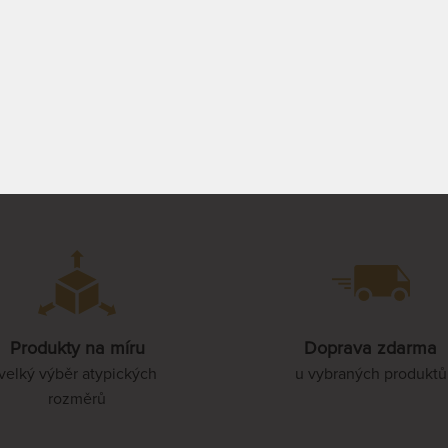
opustný, vysoce prodyšný,
85 x 210 cm
ňující dezinfekční utírání a
elný.
0 - 20 PRAC.
DO 20 - 25
16 412 Kč
26 99
PRACOVNÍCH DNŮ
19 308 Kč
90 x 210 cm
PROHLÉDNOUT
PROHLÉDNOUT
100 x 210 cm
110 x 210 cm
120 x 210 cm
Produkty na míru
Doprava zdarma
velký výběr atypických
u vybraných produktů
rozměrů
140 x 210 cm