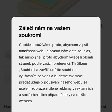
Záleží nám na vašem
soukromí
Cookies používáme proto, abychom zajistili
funkčnosti webu a pokud nám dáte souhlas,
tak mimo jiné i proto abychom vylepšili obsah
stránek podle vašich preferencí. Tlačítkem
„Souhlasit a zavřít“ udělíte souhlas s
využíváním cookies a budeme tak moci
předat údaje o používání našeho webu za
účelem zobrazení cílené reklamy v reklamních
a sociálních sítích případně taky na dalších
webech.
Hodnocení klientů
Prodáno 318 x
5,0
(12x)