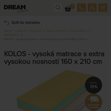
0
Zpět do seznamu
Home
Spánek
Matrace
Podle rozměrů
Délka 210 cm
160x210 cm
KOLOS - vysoká matrace s extra vysokou nosností 160 x 210 cm
KOLOS - vysoká matrace s extra
vysokou nosností 160 x 210 cm
15%