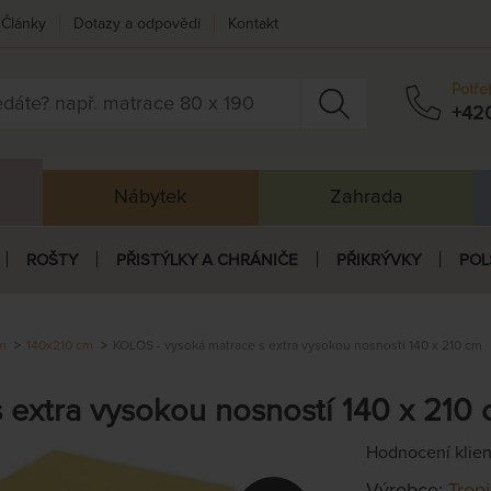
Články
Dotazy a odpovědi
Kontakt
Potře
+42
Nábytek
Zahrada
ROŠTY
PŘISTÝLKY A CHRÁNIČE
PŘIKRÝVKY
POL
cm
140x210 cm
KOLOS - vysoká matrace s extra vysokou nosností 140 x 210 cm
 extra vysokou nosností 140 x 210
Hodnocení klie
Výrobce:
Trop