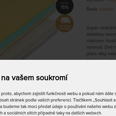
15%
Řada:
Kašmír
Super vzdušná
stabilitou ko
vláknem. Kvali
nosnost. Dvě m
jádra díky ne
hygiena, odvo
140 x 210 
 na vašem soukromí
na objednávku
do 10 - 20 prac
roto, abychom zajistili funkčnosti webu a pokud nám dáte so
Tento produkt si
sah stránek podle vašich preferencí. Tlačítkem „Souhlasit a 
 a budeme tak moci předat údaje o používání našeho webu z
T
h a sociálních sítích případně taky na dalších webech.