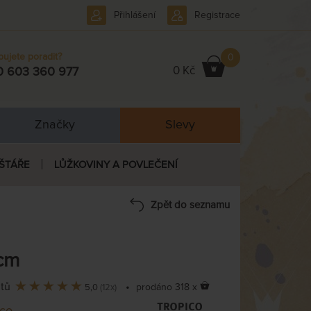
Přihlášení
Registrace
bujete poradit?
0
0 Kč
0 603 360 977
Značky
Slevy
ŠTÁŘE
LŮŽKOVINY A POVLEČENÍ
Zpět do seznamu
 cm
ntů
•
prodáno 318 x
5,0
(12x)
ico