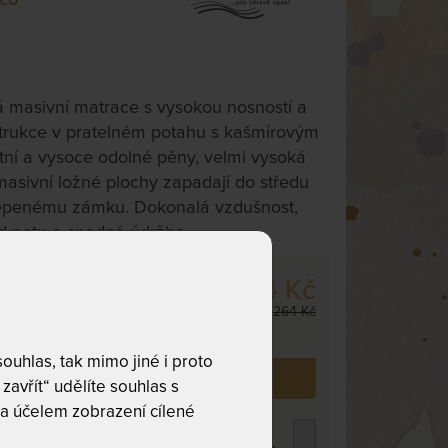
 masivní matrace s vysokou nosností a
nstrukce v pratelném potahu s kašmírovým
tní a vysoce odolné pěny, velmi vysoká
asivní ložné plochy zapadají do středu
lepenému zámku. Dokonalá vzdušnost,
d potu a snadná údržba.
20 624 Kč
cm
,
odesíláme
24 264 Kč
. dnů
uhlas, tak mimo jiné i proto
 již zakoupilo
318
zákazníků.
zavřít“ udělíte souhlas s
a účelem zobrazení cílené
ROPICO POLYCOTTON MEDICAL -