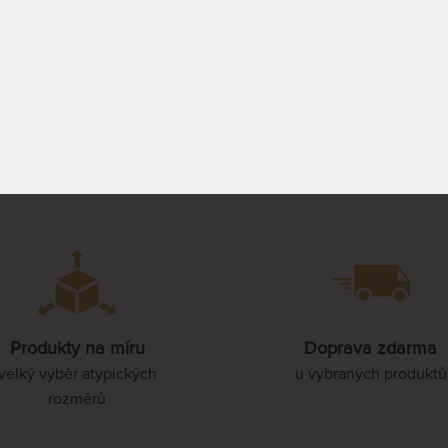
opustný, vysoce prodyšný,
85 x 210 cm
ňující dezinfekční utírání a
elný.
0 - 20 PRAC.
DO 20 - 25
32 824 Kč
43 99
PRACOVNÍCH DNŮ
38 616 Kč
90 x 210 cm
PROHLÉDNOUT
PROHLÉDNOUT
100 x 210 cm
110 x 210 cm
120 x 210 cm
Produkty na míru
Doprava zdarma
velký výběr atypických
u vybraných produktů
rozměrů
140 x 210 cm