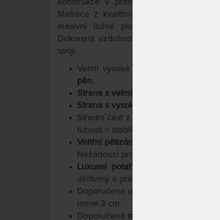
konstrukce v pratelném (60 stupňů Ce
Matrace z kvalitních a vysoce odolnýc
masivní ložné plochy zapadají do st
Dokonalá vzdušnost, hygiena, odvod po
spoji.
Velmi vysoká tuhost,
vysoká objemo
pěn
.
Strana s velmi vysokou tuhostí
– HAR
Strana s vysokou tuhostí
– SOFT – hn
Střední část z pěny Flexifoam® H
tuhosti = stabilní páteř matrace.
Vnitřní pětizónové profilace
= optima
Nežádoucí protitlak je v nejvyšší m
Luxusní potah s kašmírem
je velic
dělitelný a pratelný do 60 stupňů Cel
Doporučené uložení na lamelové a l
lamel 3 cm.
Doporučená
maximální nosnost do 