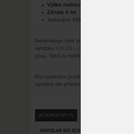
Výška matrace cca 26 cm
.
Záruka 6 let
.
Testováno 100.000x.
Nevyhovuje vám zvolená varianta výrobku?
výrobku
KOLOS - vysoká matrace s extra 
jinou. Stačí si rozkliknout další přes tlačít
Pro uplatnění prodloužené záruky je nutn
výrobce dle přiložených instrukcí u výrobk
ALTERNATIVY (7)
PŘÍSLUŠENSTVÍ (9)
D
SWISSLAB BIG BOY VISCO 22
SWI