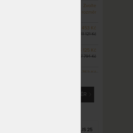
NA OBJEDNÁVKU
Zvolte
odesíláme do 10 - 20 prac.
rozměr
dnů
NA OBJEDNÁVKU
9 453 Kč
odesíláme do 10 - 20 prac.
11 121 Kč
dnů
NA OBJEDNÁVKU
15 125 Kč
odesíláme do 10 - 20 prac.
17 794 Kč
dnů
NA OBJEDNÁVKU
13 753 Kč
ZOBRAZIT VŠECHNY VARIANTY
odesíláme do 10 - 20 prac.
16 180 Kč
dnů
EM O VLASTNÍ, ATYPICKÝ ROZMĚR
NA OBJEDNÁVKU
17 187 Kč
odesíláme do 10 - 20 prac.
20 220 Kč
dnů
NA OBJEDNÁVKU
17 187 Kč
odesíláme do 10 - 20 prac.
20 220 Kč
dnů
tra
SPIRIT SUPERIOR NUCLEUS 25