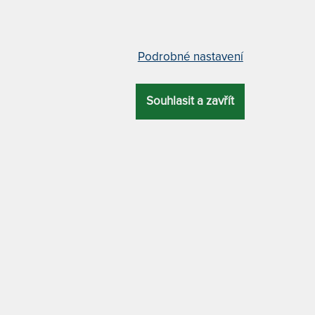
m
c
9
T
Podrobné nastavení
v
u nosností 140 x 210 cm
"
Souhlasit a zavřít
3
T
CELKOVÁ
ZÁRUKA
PROFILACE
ÚČEL
v
VÝŠKA
2
26 cm
6 let
5 zón
xxl
9
T
v
DRA
MATERIÁL POTAHU
2
9
Tuhost 8 z
a
s kašmírem
T
p
-
ce s vysokou nosností a stabilitou
ALTERNATIVY
9