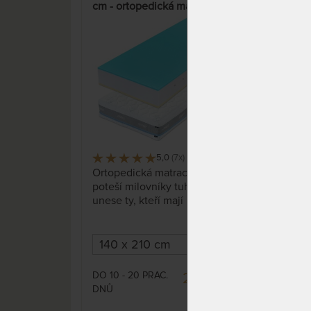
cm - ortopedická matrace s
cm -
nosností 180 kg
nosn
15%
5,0
(7x)
80 x
Ortopedická matrace, která
Orto
poteší milovníky tuhého ležení,
pote
unese ty, kteří mají nějaké kilčo
unes
navíc a přitom to všechno s
naví
úsměvem zvládne. Pohodlí
úsm
paměťové (visco) pěny na obou
pam
stranách (tužší a měkčí). Tuhá,
stra
ale vždy pohodlná, prodyšná,
ale 
DO 10 - 20 PRAC.
DO 1
28 132 Kč
antibakteriální, pocení
anti
DNŮ
DNŮ
omezující.
33 096 Kč
omez