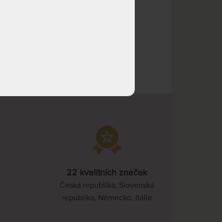
NA OBJEDNÁVKU
11 343 Kč
odesíláme do 10 - 20 prac.
13 345 Kč
0 Kč
dnů
NA OBJEDNÁVKU
10 312 Kč
odesíláme do 10 - 20 prac.
12 132 Kč
dnů
NA OBJEDNÁVKU
12 375 Kč
odesíláme do 10 - 20 prac.
14 558 Kč
dnů
NA OBJEDNÁVKU
18 149 Kč
odesíláme do 10 - 20 prac.
21 352 Kč
dnů
NA OBJEDNÁVKU
16 500 Kč
odesíláme do 10 - 20 prac.
19 411 Kč
22 kvalitních značek
dnů
Česká republika, Slovenská
republika, Německo, Itálie
NA OBJEDNÁVKU
20 624 Kč
odesíláme do 10 - 20 prac.
24 264 Kč
dnů