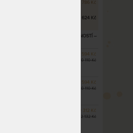
 Ecology 24 cm s jednou stranou
25 786 Kč
ná matrace Kolos
20 624 Kč
KÁ MATRACE S EXTRA VYSOKOU NOSNOSTÍ
–
SKLADEM 3 KS
odesíláme
8 594 Kč
do 1 - 2 prac. dnů
10 110 Kč
(další na objednávku do 10
- 20 prac. dnů)
SKLADEM 1 KS
odesíláme
8 594 Kč
do 1 - 2 prac. dnů
10 110 Kč
(další na objednávku do 10
- 20 prac. dnů)
m
SKLADEM 1 KS
odesíláme
10 312 Kč
do 1 - 2 prac. dnů
12 132 Kč
(další na objednávku do 10
- 20 prac. dnů)