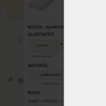
KOLOS - vysoká matrace s extra vysoko
VLASTNOSTI
DOPORUČENÁ
SNÍMATELNÝ
TUHOST
NOSNOST
POTAH
tvrdší + nejtvrdší
200 kg
ano
MATERIÁL
LOŽNÍ PLOCHA
MATERIÁL JÁ
studená pěna
studená pěn
POPIS
Super vzdušná, nelepená masivní matra