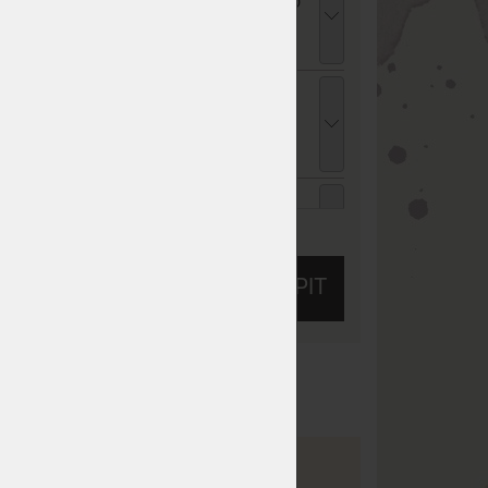
atracový chránič - praní na 95 °C 140 x 210
m
76 Kč
chci slevu
62 Kč
opper VISCO MEDIDRY KOMPRI 4 cm -
rchní matrace z paměťové pěny - AKCE
Férové ceny" 140 x 210 cm
 839 Kč
chci slevu
289 Kč
ENCEL TROPICO bílá - prostěradlo pro
ysoké i atypické matrace 140 - 160 x 200 -
ZOBRAZIT VŠECHNY SLEVY A SLUŽBY
20 cm
26 Kč
chci slevu
59 Kč
KOUPIT
ENCEL TROPICO kakaová - prostěradlo pro
ysoké i atypické matrace 140 - 160 x 200 -
20 cm
26 Kč
chci slevu
59 Kč
 10
Tuhost 10 z 10
ENCEL TROPICO antracitová - prostěradlo
ro vysoké i atypické matrace 140 - 160 x 200
 220 cm
26 Kč
chci slevu
59 Kč