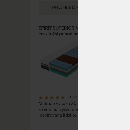
PROHLÉDNOUT
SPIRIT SUPERIOR NUCLEUS 30
SUP
cm - tužší pohodlná matrace
cm 
pro špičkový odpočinek
domá
15%
5,0
(2x)
24 x
Matrace vysoká 30 cm vyšší
Česk
střední až vyšší tuhosti
bio 
inspirovaná lidskou buňkou
kter
přináší maximální pohodlí pro
POT
váš nerušený spánek. Unikátně
poly