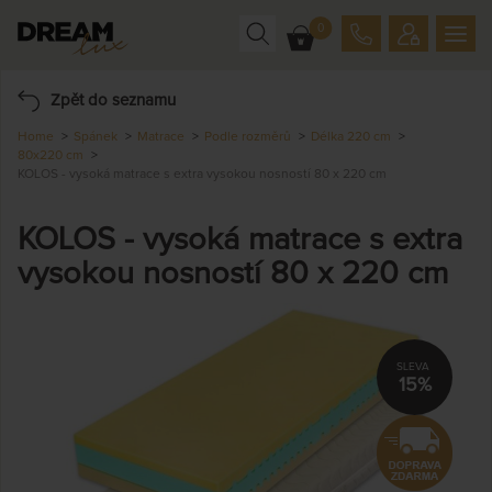
0
Zpět do seznamu
Home
Spánek
Matrace
Podle rozměrů
Délka 220 cm
80x220 cm
KOLOS - vysoká matrace s extra vysokou nosností 80 x 220 cm
KOLOS - vysoká matrace s extra
vysokou nosností 80 x 220 cm
15%