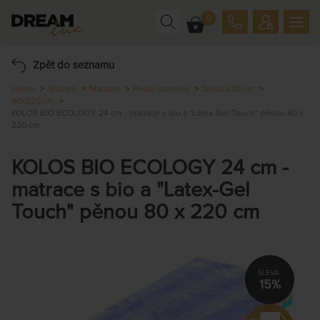
0
Zpět do seznamu
Home
Spánek
Matrace
Podle rozměrů
Délka 220 cm
80x220 cm
KOLOS BIO ECOLOGY 24 cm - matrace s bio a "Latex-Gel Touch" pěnou 80 x
220 cm
KOLOS BIO ECOLOGY 24 cm -
matrace s bio a "Latex-Gel
Touch" pěnou 80 x 220 cm
15%