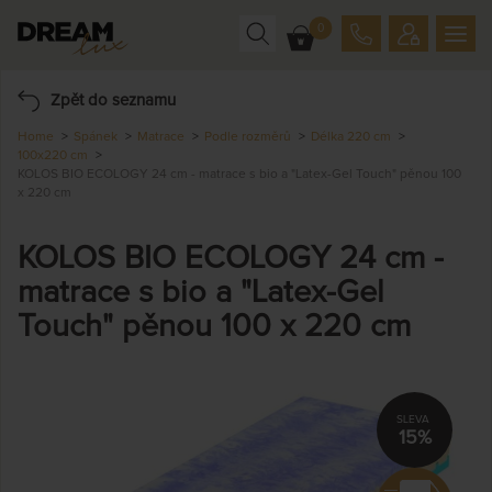
0
Zpět do seznamu
Home
Spánek
Matrace
Podle rozměrů
Délka 220 cm
100x220 cm
KOLOS BIO ECOLOGY 24 cm - matrace s bio a "Latex-Gel Touch" pěnou 100
x 220 cm
KOLOS BIO ECOLOGY 24 cm -
matrace s bio a "Latex-Gel
Touch" pěnou 100 x 220 cm
15%