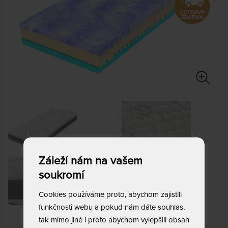
Záleží nám na vašem
soukromí
Cookies používáme proto, abychom zajistili
funkčnosti webu a pokud nám dáte souhlas,
tak mimo jiné i proto abychom vylepšili obsah