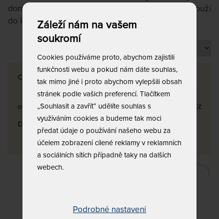
domácí úkoly, zahrají na počítači nebo se pohrouží
do kreslení či jiné činnosti, kterou rádi dělají.
Záleží nám na vašem
soukromí
Produktů na stránku
Cookies používáme proto, abychom zajistili
funkčnosti webu a pokud nám dáte souhlas,
Cena
tak mimo jiné i proto abychom vylepšili obsah
stránek podle vašich preferencí. Tlačítkem
„Souhlasit a zavřít“ udělíte souhlas s
od
1,701
Kč
do
8,082
Kč
využíváním cookies a budeme tak moci
Dostupnost a doprava
předat údaje o používání našeho webu za
skladem
8
účelem zobrazení cílené reklamy v reklamních
a sociálních sítích případně taky na dalších
DALŠÍ FILTRY
webech.
Vyfiltrujte si jen to, co
hledáte!
Podrobné nastavení