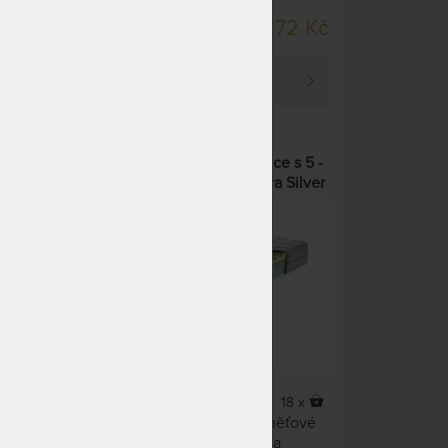
DO 10 - 15 PRAC. DNŮ
73 Kč
1 272 Kč
 380 Kč
PROHLÉDNOUT
s
RELAX - kvalitní tvrdší matrace s 5 -
zónovou profilací a Aloe Vera Silver
potahem
0 x
18 x
Kvalitní tvrdší matrace z paměťové
 Vera
pěny s 5 - zónovou profilací a