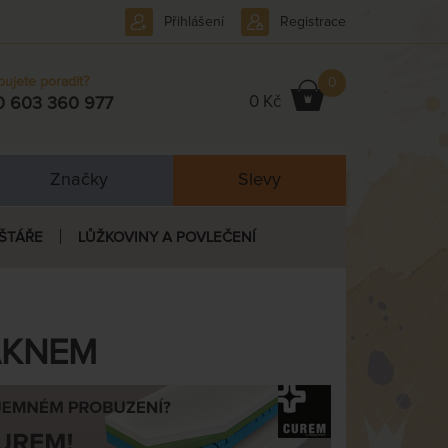
Přihlášení
Registrace
bujete poradit?
0
0 Kč
0 603 360 977
Značky
Slevy
ŠTÁŘE
LŮŽKOVINY A POVLEČENÍ
ÁKNEM