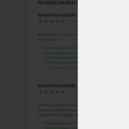
RECENZE NAŠICH ZÁKAZNÍKŮ
ROMANTIKA KAŠMÍR 20 cm - ortopedická matrace s kokosovým vláknem a polštářem Lenoškem zdarma
Jana Kulikovová
Unikát
Shrnula bych to tak, že to byla velmi
dobrá koupě.
studen
svalov
Jsem naprosto nadšená, hned od
při za
prvního dne se mi na matraci spí
prodyš
úplně skvěle. Matraci otáčím
přibližně jednou měsíčně, takže už
které 
mám vyzkoušené obě…
SKLAD
DO 1 -
(další
ROMANTIKA KAŠMÍR 24 cm - ortopedická matrace s kokosovým vláknem a polštářem Lenoškem zdarma
10 - 20
Verona Ballay
Vstřícný prodávající, možnost si matraci
vyzkoušet, rychlý nákup, rychlé a
bezproblémové dodání. Vše v pořádku.
AUSTI
Matrace příjemná, dobře se na ní spí.
multi
Tvrdost/měkkost odpovídá.