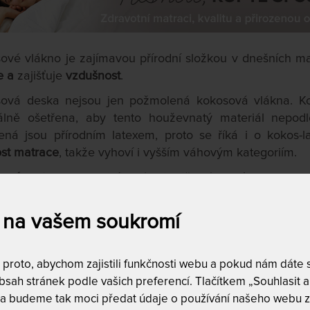
ové vlákno je zajímavou přírodní složkou v dnešních m
e a
zajišťuje
vzdušnost
.
ová deska nejsou jen požmolená kokosová vlákna. Ko
álně ošetřena, aby tento houževnatý materiál nepodléh
ená jsou přírodním latexem, proto se říká i o kokos-
st matrace
, takže vyhoví i vyšším váhovým kategoriím.
ové matrace
jsou oblíbené i do dětské postýlky pro svo
nabídky je to například
matrace Wanda Air s kokosovou 
ého pokoje.
 na vašem soukromí
 se v matracích kombinuje i s různými druhy matraco
ná pěna, paměťová pěna, a používá se i do pružinových 
roto, abychom zajistili funkčnosti webu a pokud nám dáte so
sah stránek podle vašich preferencí. Tlačítkem „Souhlasit a 
 a budeme tak moci předat údaje o používání našeho webu z