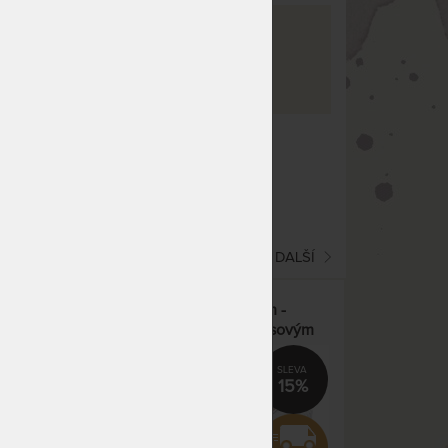
va
rma
19
co hledáte!
(current)
1
2
DALŠÍ
-
ROMANTIKA KAŠMÍR 20 cm -
ovým
ortopedická matrace s kokosovým
em
vláknem a polštářem Lenoškem
zdarma
15%
15%