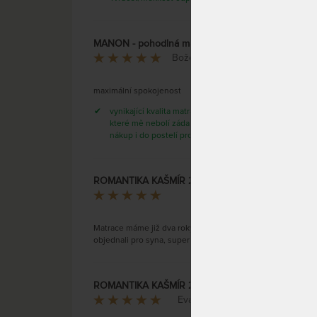
pěnou
dárek
MANON - pohodlná matrace s kokosovou deskou
Božena Dvořáková
maximální spokojenost
vynikající kvalita matrace první ze
které mě nebolí záda opakovaný
nákup i do postelí pro návštěvy
Multi-
VISCO
ROMANTIKA KAŠMÍR 20 cm - ortopedická matrace s kokosovým vláknem a polštářem Lenoškem zdarma
a koko
Zdenny
Vám př
úlevu
Matrace máme již dva roky, nyní jsme ji
poskyt
objednali pro syna, super spokojenost
nesnil
SKLAD
DO 1 -
(další 
ROMANTIKA KAŠMÍR 24 cm - ortopedická matrace s kokosovým vláknem a polštářem Lenoškem zdarma
prac. d
Eva Magdziaková