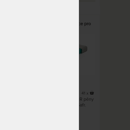
dická
Matrace PUR - dětská matrace pro
pevnou oporu
15%
42 x
41 x
kovými
Kvalitní dětská matrace z PUR pěny
v potahu s Aloe Vera nebo Safr.
ělo.