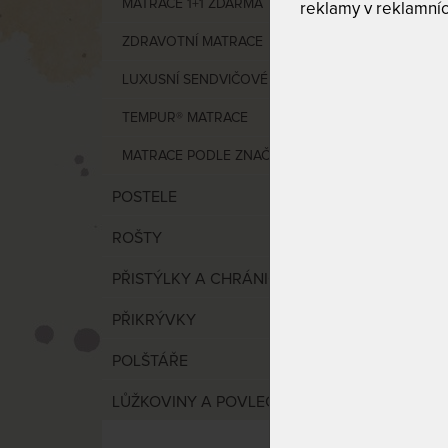
MATRACE 1+1 ZDARMA
reklamy v reklamníc
Cen
ZDRAVOTNÍ MATRACE
LUXUSNÍ SENDVIČOVÉ MATRACE
od
5
TEMPUR® MATRACE
MATRACE PODLE ZNAČKY
POSTELE
ROŠTY
VÝCHO
PŘISTÝLKY A CHRÁNIČE
AUSTI
PŘIKRÝVKY
multi-
pěnou
POLŠTÁŘE
dárek
LŮŽKOVINY A POVLEČENÍ