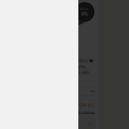
dárek
stranami tuhosti
15%
8%
4,5
(2x)
79 x
103 x
Oboustranná matrace s různými
ení s
stranami tuhosti vhodná i pro děti.
ifoam
se
in Air
u,
SKLADEM > 10 KS
53 Kč
4 599 Kč
litu
DO 3 - 4 PRAC. DNŮ
 180 Kč
5 009 Kč
ého
PROHLÉDNOUT