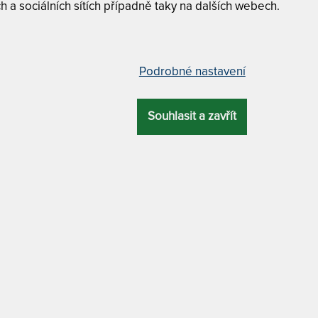
h a sociálních sítích případně taky na dalších webech.
a
Dostupnost a dopra
skladem
13
doprava zda
00
Kč
do
40,689
Kč
Podrobné nastavení
DALŠÍ FILTRY
Vyfiltrujte si jen to, 
Souhlasit a zavřít
ZÍ
NEJLEVNĚJŠÍ
NEJPRODÁVANĚJŠÍ
NEJDRAŽŠÍ
N AIR GELTECH - matrace s
ROMANTIKA KAŠMÍR 24 cm 
taškovými pružinami, hybridní
ortopedická matrace s kokos
 a polštářem Tom KOKOS jako
vláknem a polštářem Lenošk
 – AKCE „Férové ceny“
zdarma
15%