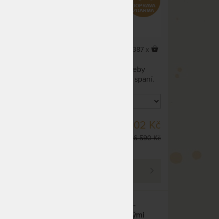
4,4
(9x)
4 x
387 x
Nosnost až 150 kg. Matrace
by
navržená s ohledem na potřeby
paní.
jedinců, kteří mají rádi tvrdé spaní.
ebo
Ať už máte rádi tvrdé spaní nebo
ní to
vážítě nějaké to kilo navíc, není to
ace
žádný problém! Pěnová matrace
eskou
vyztužená kokos-latexovou deskou
SKLADEM 2 KS
63 Kč
5 602 Kč
m
(strana HARD) ve snímatelném
DO 1 - 2 PRAC. DNŮ
potahu Cashmere (Kašmír).
 250 Kč
6 590 Kč
(další z ext. skladu do 5
prac. dnů)
PROHLÉDNOUT
s
Pohodlná matrace ELASTIC -
atexem
oboustranná matrace s různými