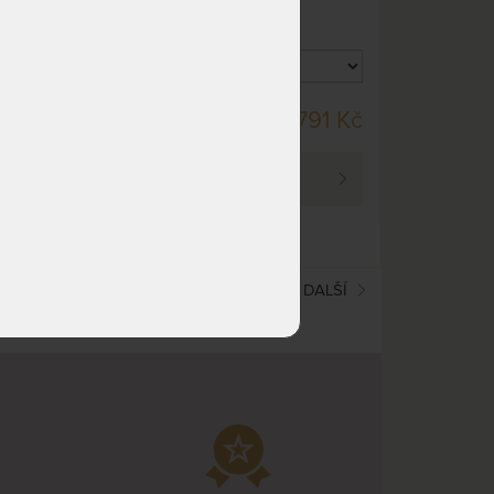
potahem Aloe Vera Silver.
DO 10 - 15 PRAC. DNŮ
51 Kč
7 791 Kč
PROHLÉDNOUT
(current)
1
2
DALŠÍ