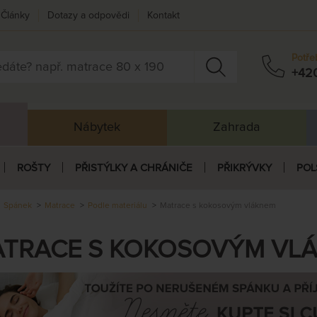
Články
Dotazy a odpovědi
Kontakt
Potře
+42
Nábytek
Zahrada
ROŠTY
PŘISTÝLKY A CHRÁNIČE
PŘIKRÝVKY
POL
Spánek
Matrace
Podle materiálu
Matrace s kokosovým vláknem
TRACE S KOKOSOVÝM VL