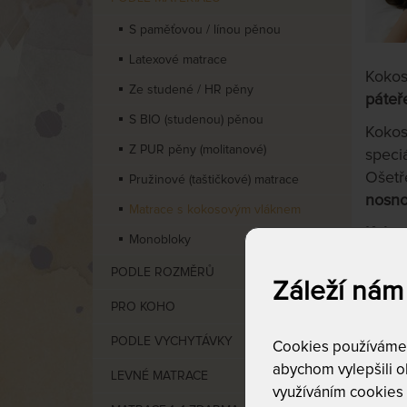
S paměťovou / línou pěnou
Latexové matrace
Kokos
Ze studené / HR pěny
páteř
S BIO (studenou) pěnou
Kokos
Z PUR pěny (molitanové)
speci
Ošetř
Pružinové (taštičkové) matrace
nosno
Matrace s kokosovým vláknem
Kokos
Monobloky
naší 
PODLE ROZMĚRŮ
dětsk
Záleží nám
PRO KOHO
Kokos
stude
PODLE VYCHYTÁVKY
Cookies používáme p
abychom vylepšili ob
LEVNÉ MATRACE
využíváním cookies