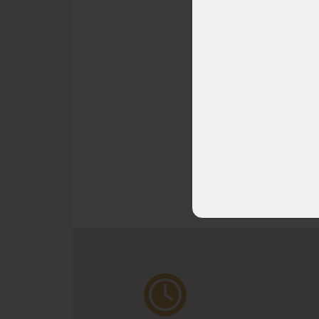
kokos
straná
reagu
dokona
SKLAD
DO 5 
(další
10 - 20
^ Nah