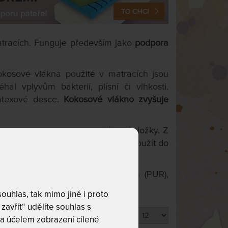
atracích. Funguje především jako
podpora
kosové vlákna použité v matracích jsou
al vplyvům bakterií, plísní či vlhkosti.
latexové desce.
Kokosové vlákno zvyšuje
u dobrou oporu a obsah přírodní složky. Z
deskou
, kterou bez obav můžete použít do
vých pěn jako například: molitan (PUR),
matrací. Kombinací je mnoho.
uhlas, tak mimo jiné i proto
zavřít“ udělíte souhlas s
Produktů na stránku
a účelem zobrazení cílené