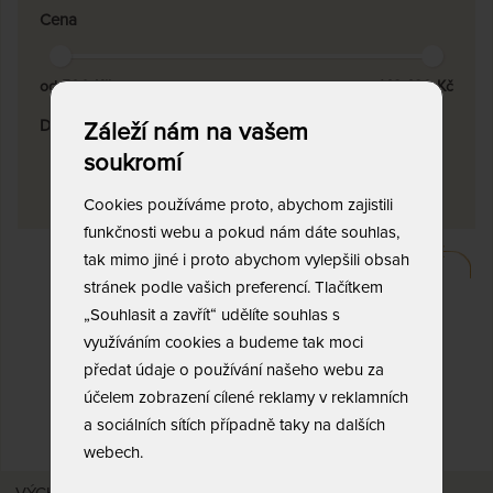
Cena
od
500
Kč
do
149,490
Kč
Dostupnost a doprava
Záleží nám na vašem
skladem
1
soukromí
doprava zdarma
294
Cookies používáme proto, abychom zajistili
funkčnosti webu a pokud nám dáte souhlas,
DALŠÍ FILTRY
tak mimo jiné i proto abychom vylepšili obsah
Vyfiltrujte si jen to, co
stránek podle vašich preferencí. Tlačítkem
„Souhlasit a zavřít“ udělíte souhlas s
hledáte!
využíváním cookies a budeme tak moci
předat údaje o používání našeho webu za
účelem zobrazení cílené reklamy v reklamních
a sociálních sítích případně taky na dalších
(current)
1
2
3
4
⋯
8
⋯
15
⋯
22
⋯
29
webech.