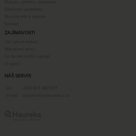
Vrácení, výměna, reklamace
Obchodní podmínky
Stručné info k nákupu
Kontakt
ZAJÍMAVOSTI
Jak vybrat matraci
Matracové pěny
Co by vás mohlo zajímat
O spaní
NÁŠ SERVIS
tel.:
+420 603 360 977
e-mail:
objednavky@dreamlux.cz