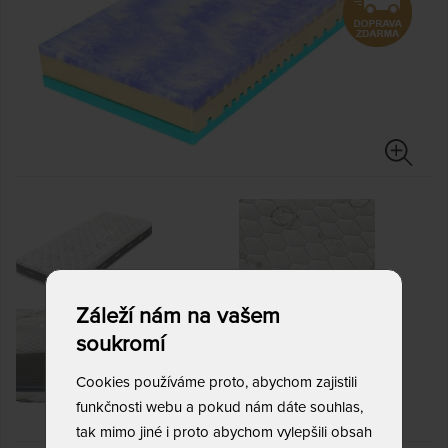
Záleží nám na vašem
soukromí
Cookies používáme proto, abychom zajistili
funkčnosti webu a pokud nám dáte souhlas,
tak mimo jiné i proto abychom vylepšili obsah