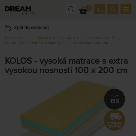
0
Zpět do seznamu
Home
Spánek
Matrace
Pro koho
S nosností do & nad 150 kg
KOLOS - vysoká matrace s extra vysokou nosností 100 x 200 cm
KOLOS - vysoká matrace s extra
vysokou nosností 100 x 200 cm
15%