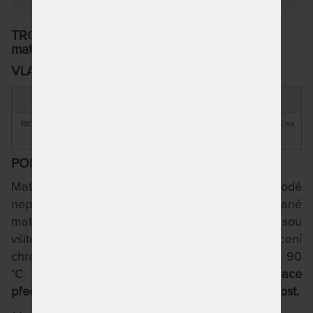
TROPICO PU PROTECT - vodě nepropustný
matracový chránič 100 x 200 cm
VLASTNOSTI
MATERIÁL
ÚČEL
DALŠÍ VÝHODA
100 % polyester +
zdravotnický prostředek / praní na
nepromokavý
PU
90 °C
POPIS
Matracový chránič PU PROTECT je vodě
nepropustná hygienická podložka, určena k ochraně
matrace před znečištěním. V rozích podložky jsou
všité gumové pásy, které zaručují přichycení
chrániče na matraci. Výrobek možno prát do 90
°C.
Matracový chránič slouží k ochraně matrace
před znečištěním a výrazně prodlužuje její životnost.