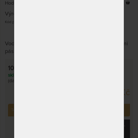
Hodnocení klientů
Prodáno 499 x
4,7
(3x)
Výrobce:
Tropico
Kód produktu: rizo1020
Vodě-nepropustný matracový chránič, s gumovými
pásky na přichycení k matraci.
100 x 200 cm
skladem 2 ks,
odesíláme do 1 - 2 prac. dnů
(další na objednávku do 10 - 15 prac. dnů)
649 Kč
Tento produkt si již zakoupilo
499
zákazníků.
KOUPIT