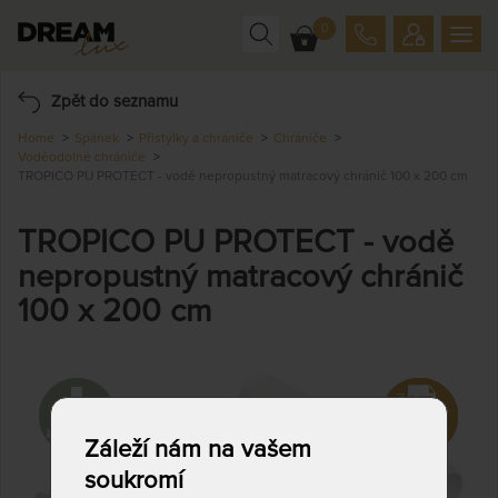
0
Zpět do seznamu
Home
Spánek
Přistýlky a chrániče
Chrániče
Voděodolné chrániče
TROPICO PU PROTECT - vodě nepropustný matracový chránič 100 x 200 cm
TROPICO PU PROTECT - vodě
nepropustný matracový chránič
100 x 200 cm
Záleží nám na vašem
soukromí