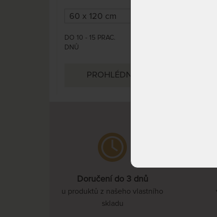
teku
DO 10 - 15 PRAC.
DO 1
839 Kč
DNŮ
DNŮ
PROHLÉDNOUT
Doručení do 3 dnů
u produktů z našeho vlastního
skladu