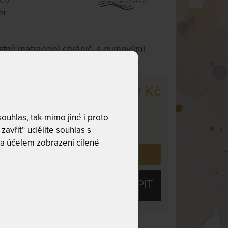
21
tný matracový chránič, s gumovými
ycení k matraci.
649 Kč
m
odesíláme
dnů
uhlas, tak mimo jiné i proto
návku do 10 - 15
zavřít“ udělíte souhlas s
a účelem zobrazení cílené
 již zakoupilo
499
zákazníků.
KOUPIT
 životnost
Praní na 90 °C