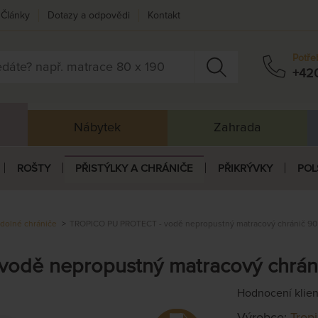
Články
Dotazy a odpovědi
Kontakt
Potře
+42
Nábytek
Zahrada
ROŠTY
PŘISTÝLKY A CHRÁNIČE
PŘIKRÝVKY
POL
dolné chrániče
TROPICO PU PROTECT - vodě nepropustný matracový chránič 90
dě nepropustný matracový chráni
Hodnocení klie
Výrobce:
Trop