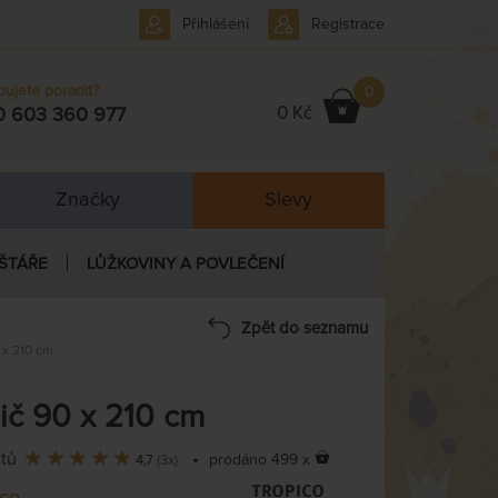
Přihlášení
Registrace
bujete poradit?
0
0 Kč
0 603 360 977
Značky
Slevy
ŠTÁŘE
LŮŽKOVINY A POVLEČENÍ
Zpět do seznamu
 x 210 cm
č 90 x 210 cm
ntů
•
prodáno 499 x
4,7
(3x)
ico