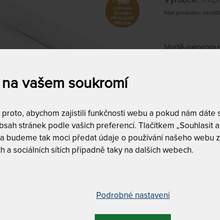
Kód produktu: rizo90
Vodě-nepropus
pásky na přich
 na vašem soukromí
90 x 210 c
skladem 3 ks,
do 1 - 2 prac. 
roto, abychom zajistili funkčnosti webu a pokud nám dáte so
(další na objed
prac. dnů)
sah stránek podle vašich preferencí. Tlačítkem „Souhlasit a 
 a budeme tak moci předat údaje o používání našeho webu z
Tento produkt si
h a sociálních sítích případně taky na dalších webech.
Podrobné nastavení
Prodlužuje