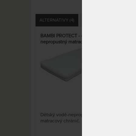
ALTERNATIVY (4)
SOUVISEJÍCÍ (1)
DOTA
BAMBI PROTECT - dětský, vodě
CLI
nepropustný matracový chránič
matr
12 x
Dětský vodě-nepropustný
Matr
matracový chránič.
hyg
z ne
matr