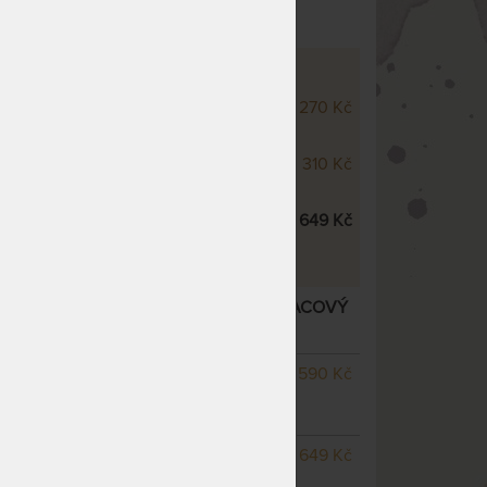
HRÁNIČE PU PROTECT
 voděodolný chránič PU Protect
270 Kč
cm
 voděodolný chránič PU Protect
310 Kč
cm
 voděodolný chránič PU Protect
649 Kč
 pro jednolůžko a dvojlůžko
ROTECT - VODĚ NEPROPUSTNÝ MATRACOVÝ
í varianty
SKLADEM > 5 KS
590 Kč
odesíláme do 1 - 2 prac.
dnů
SKLADEM 3 KS
odesíláme
649 Kč
do 1 - 2 prac. dnů