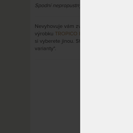
Spodní nepropustný zátěr
: 100 % PU (poly
Nevyhovuje vám zvolená varianta výrobku?
výrobku
TROPICO PU PROTECT - vodě nep
si vyberete jinou. Stačí si rozkliknout dalš
varianty".