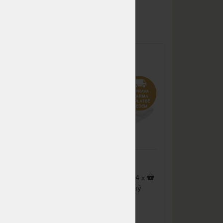
ZOBRAZIT VŠECHNY VARIANTY
odesíláme do 10 - 15 prac.
dnů
NA OBJEDNÁVKU
913 Kč
odesíláme do 10 - 15 prac.
dnů
e s
TROPICO ICE FLAKE -
nepropustný chladivý
NA OBJEDNÁVKU
826 Kč
matracový chránič, praní na 60
odesíláme do 10 - 15 prac.
°C
dnů
NA OBJEDNÁVKU
944 Kč
odesíláme do 10 - 15 prac.
dnů
NA OBJEDNÁVKU
1 062 Kč
odesíláme do 10 - 15 prac.
dnů
 x
4 x
NA OBJEDNÁVKU
1 180 Kč
ič
Chladivý vodě nepropustný
odesíláme do 10 - 15 prac.
matracový chránič s praní
dnů
o
odolnou úpravou proti
roztočům, houbám a plísním.
m
NA OBJEDNÁVKU
1 357 Kč