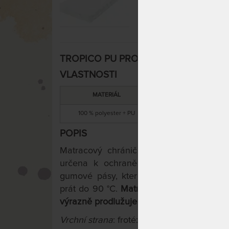
TROPICO PU PROTECT - vodě nepropust
VLASTNOSTI
MATERIÁL
ÚČEL
100 % polyester + PU
nepromokavý
POPIS
Matracový chránič PU PROTECT je vod
určena k ochraně matrace před znečišt
gumové pásy, které zaručují přichycení
prát do 90 °C.
Matracový chránič slouží 
výrazně prodlužuje její životnost.
Vrchní strana
: froté: 100 % polyester