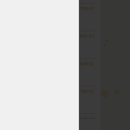
SKLADEM 3 KS
odesíláme
708 Kč
do 1 - 2 prac. dnů
(další na objednávku do 10
- 15 prac. dnů)
SKLADEM 2 KS
odesíláme
590 Kč
do 1 - 2 prac. dnů
(další na objednávku do 10
- 15 prac. dnů)
m
SKLADEM 2 KS
odesíláme
649 Kč
do 1 - 2 prac. dnů
(další na objednávku do 10
- 15 prac. dnů)
SKLADEM 2 KS
odesíláme
991 Kč
do 1 - 2 prac. dnů
(další na objednávku do 10
- 15 prac. dnů)
NA OBJEDNÁVKU
649 Kč
ZOBRAZIT VŠECHNY VARIANTY
odesíláme do 10 - 15 prac.