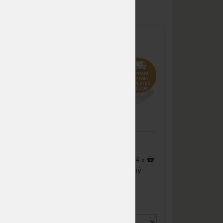
dnů
NA OBJEDNÁVKU
913 Kč
odesíláme do 10 - 15 prac.
dnů
e s
TROPICO ICE FLAKE -
nepropustný chladivý
NA OBJEDNÁVKU
826 Kč
matracový chránič, praní na 60
odesíláme do 10 - 15 prac.
°C
dnů
NA OBJEDNÁVKU
944 Kč
odesíláme do 10 - 15 prac.
dnů
NA OBJEDNÁVKU
1 062 Kč
odesíláme do 10 - 15 prac.
dnů
 x
4 x
NA OBJEDNÁVKU
1 180 Kč
ič
Chladivý vodě nepropustný
odesíláme do 10 - 15 prac.
matracový chránič s praní
dnů
o
odolnou úpravou proti
roztočům, houbám a plísním.
m
NA OBJEDNÁVKU
1 357 Kč
Praní na 60 °C. V rozích
odesíláme do 10 - 15 prac.
gumové pásky k uchycení na