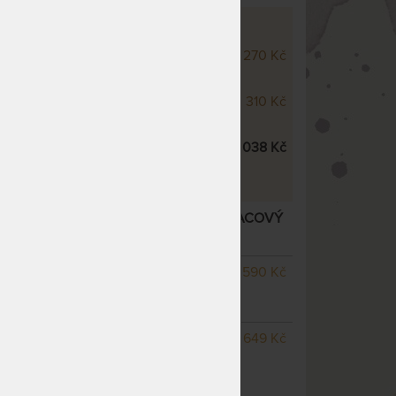
HRÁNIČE PU PROTECT
 voděodolný chránič PU Protect
270 Kč
cm
 voděodolný chránič PU Protect
310 Kč
cm
 voděodolný chránič PU Protect
1 038 Kč
 pro jednolůžko a dvojlůžko
ROTECT - VODĚ NEPROPUSTNÝ MATRACOVÝ
í varianty
SKLADEM > 5 KS
590 Kč
odesíláme do 1 - 2 prac.
dnů
SKLADEM 3 KS
odesíláme
649 Kč
do 1 - 2 prac. dnů
(další na objednávku do 10
- 15 prac. dnů)