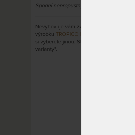
Spodní nepropustný zátěr
: 100 % PU (poly
Nevyhovuje vám zvolená varianta výrobku?
výrobku
TROPICO PU PROTECT - vodě nep
si vyberete jinou. Stačí si rozkliknout dalš
varianty".