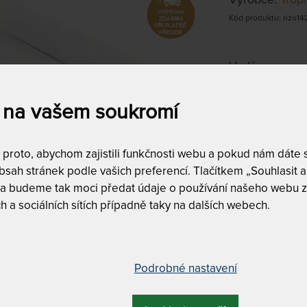
Kód produktu: rizo14
Vodě-nepropus
pásky na přich
 na vašem soukromí
140 x 210 
na objednávku
do 10 - 15 prac
roto, abychom zajistili funkčnosti webu a pokud nám dáte so
sah stránek podle vašich preferencí. Tlačítkem „Souhlasit a 
Tento produkt si
 a budeme tak moci předat údaje o používání našeho webu z
h a sociálních sítích případně taky na dalších webech.
Podrobné nastavení
Prodlužuje