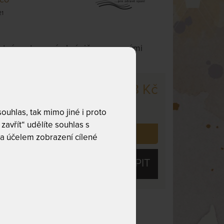
21
tný matracový chránič, s gumovými
ycení k matraci.
1 038 Kč
cm
,
odesíláme
. dnů
uhlas, tak mimo jiné i proto
zavřít“ udělíte souhlas s
 již zakoupilo
499
zákazníků.
a účelem zobrazení cílené
KOUPIT
 životnost
Praní na 90 °C