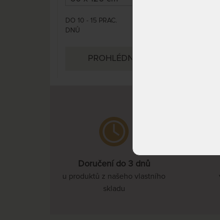
DO 10 - 15 PRAC.
DO 1
839 Kč
DNŮ
DNŮ
PROHLÉDNOUT
Doručení do 3 dnů
u produktů z našeho vlastního
skladu