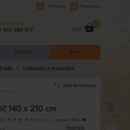
Přihlášení
Registrace
bujete poradit?
0
0 Kč
0 603 360 977
Značky
Slevy
ŠTÁŘE
LŮŽKOVINY A POVLEČENÍ
Zpět do seznamu
 x 210 cm
č 140 x 210 cm
ntů
•
prodáno 499 x
4,7
(3x)
ico