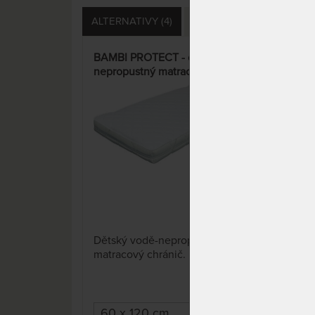
ALTERNATIVY (4)
SOUVISEJÍCÍ (1)
DOTA
BAMBI PROTECT - dětský, vodě
CLI
nepropustný matracový chránič
matr
12 x
Dětský vodě-nepropustný
Matr
matracový chránič.
hyg
z ne
matr
teku