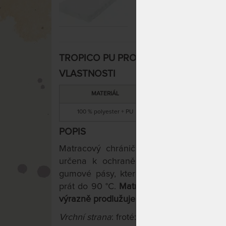
TROPICO PU PROTECT - vodě nepropust
VLASTNOSTI
MATERIÁL
ÚČEL
100 % polyester + PU
nepromokavý
POPIS
Matracový chránič PU PROTECT je vod
určena k ochraně matrace před znečišt
gumové pásy, které zaručují přichycení
prát do 90 °C.
Matracový chránič slouží 
výrazně prodlužuje její životnost.
Vrchní strana
: froté: 100 % polyester