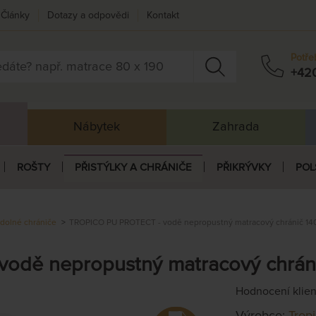
Články
Dotazy a odpovědi
Kontakt
Potře
+42
Nábytek
Zahrada
ROŠTY
PŘISTÝLKY A CHRÁNIČE
PŘIKRÝVKY
POL
dolné chrániče
TROPICO PU PROTECT - vodě nepropustný matracový chránič 140
dě nepropustný matracový chráni
Hodnocení klie
Výrobce:
Trop