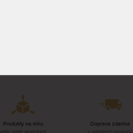
85 x 210 cm
0 - 15 PRAC.
1 228 Kč
1 832 Kč
110 x 210 cm
PROHLÉDNOUT
120 x 210 cm
140 x 210 cm
160 x 210 cm
Produkty na míru
Doprava zdarma
180 x 210 cm
velký výběr atypických
u vybraných produktů