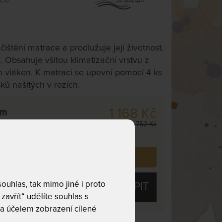
ištění matrace a prodlužuje její životnost.
. Obsahuje všitou klimatizační vrstvu z
h vláken. K matraci se upevní pomocí 4 ks
ů našitých v rozích.
1 168 Kč
cm
,
odesíláme
1 752 Kč
. dnů
 již zakoupilo
796
zákazníků.
uhlas, tak mimo jiné i proto
KOUPIT
zavřít“ udělíte souhlas s
a účelem zobrazení cílené