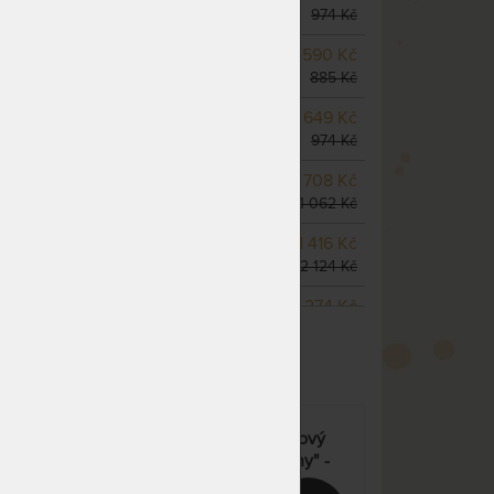
do 1 - 2 prac. dnů
974 Kč
SKLADEM 4 KS
odesíláme
590 Kč
do 1 - 2 prac. dnů
885 Kč
m
SKLADEM 4 KS
odesíláme
649 Kč
do 1 - 2 prac. dnů
974 Kč
SKLADEM 4 KS
odesíláme
708 Kč
do 1 - 2 prac. dnů
1 062 Kč
SKLADEM 4 KS
odesíláme
1 416 Kč
do 1 - 2 prac. dnů
2 124 Kč
SKLADEM 3 KS
odesíláme
1 274 Kč
ZOBRAZIT VŠECHNY VARIANTY
do 1 - 2 prac. dnů
1 912 Kč
(další na objednávku do 10
- 15 prac. dnů)
SKLADEM 2 KS
odesíláme
826 Kč
do 1 - 2 prac. dnů
1 239 Kč
HYPOALLERGEN - matracový
(další na objednávku do 10
chránič v akci "Férové ceny" -
- 15 prac. dnů)
praní na 60 °C