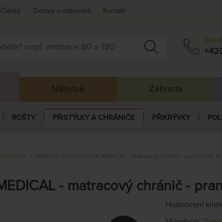
Články
Dotazy a odpovědi
Kontakt
Potře
+42
Nábytek
Zahrada
ROŠTY
PŘISTÝLKY A CHRÁNIČE
PŘIKRÝVKY
POL
ní chrániče
TROPICO POLYCOTTON MEDICAL - matracový chránič - praní na 95 °C 
CAL - matracový chránič - praní
Hodnocení klie
Výrobce:
Trop