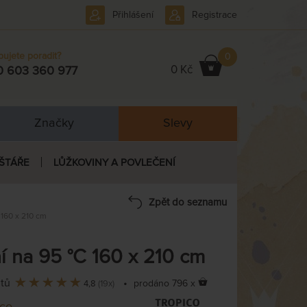
Přihlášení
Registrace
bujete poradit?
0
0 Kč
0 603 360 977
Značky
Slevy
ŠTÁŘE
LŮŽKOVINY A POVLEČENÍ
Zpět do seznamu
160 x 210 cm
 na 95 °C 160 x 210 cm
ntů
•
prodáno 796 x
4,8
(19x)
ico