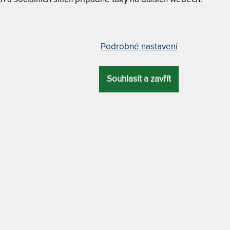
Prodlužuje
Podrobné nastavení
IDEÁLNÍ KOMB
ový chránič - praní na 95 °C 160
POLŠTÁŘ 
Polycotto
Souhlasit a zavřít
DUO přikr
praním na
DALŠÍ VÝHODA
Matracový
zdravotnický prostředek / praní na 95 °C
praním na
TROPICO POLY
matraci pomocí 4 ks gumových pásků
PRANÍ NA 95 °C
atrace před znečištěním a výrazně
á lůžku tepelnou izolaci díky všité
90 x 200 cm
2
ouno v hmotnosti 200 g/m
. Materiály
90 x 210 cm