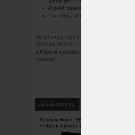
splňují přísné normy certifikace Öko-
Vysoká teplota praní 95 °C eliminuje
Povrchová tkanina: 50 - 52 % polyest
Nevyhovuje vám zvolená varianta výrobku?
výrobku
TROPICO POLYCOTTON MEDICAL - 
a třeba si vyberete jinou. Stačí si rozklikn
varianty".
ALTERNATIVY (10)
PŘÍSLUŠENSTVÍ (1)
S
Klinmam Home TENCEL 30 -
AEGI
tenký matracový chránič
anti