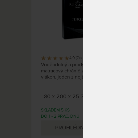
4,9
(7x)
383 x
Voděodolný a prodyšný
Matr
matracový chránič z přírodních
odol
vláken, jeden z nejtenších ve
rozt
své třídě.
Pran
gum
matr
SKLADEM 5 KS
DO 1
1 390 Kč
DO 1 - 2 PRAC. DNŮ
DNŮ
PROHLÉDNOUT