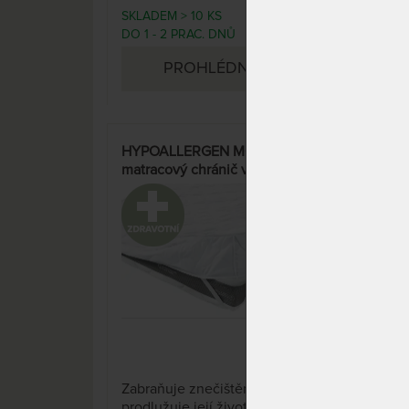
SKLADEM > 10 KS
DO 1
2 590 Kč
DO 1 - 2 PRAC. DNŮ
DNŮ
PROHLÉDNOUT
HYPOALLERGEN MOLTON 25 -
HYP
matracový chránič v akci
matr
"Férové ceny" - praní na 60 °C
"Fér
33%
Zabr
1 x
Zabraňuje znečištění matrace a
prod
prodlužuje její životnost. Praní
na 6