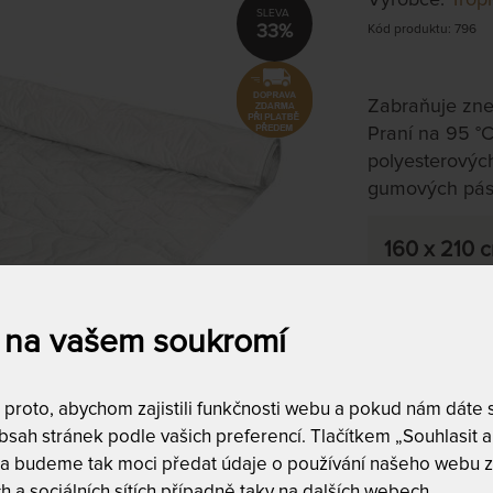
33%
Kód produktu: 796
Zabraňuje zneč
Praní na 95 °C
polyesterovýc
gumových pásk
160 x 210 
na objednávku
do 10 - 15 prac
 na vašem soukromí
Tento produkt si
roto, abychom zajistili funkčnosti webu a pokud nám dáte so
sah stránek podle vašich preferencí. Tlačítkem „Souhlasit a 
 a budeme tak moci předat údaje o používání našeho webu z
h a sociálních sítích případně taky na dalších webech.