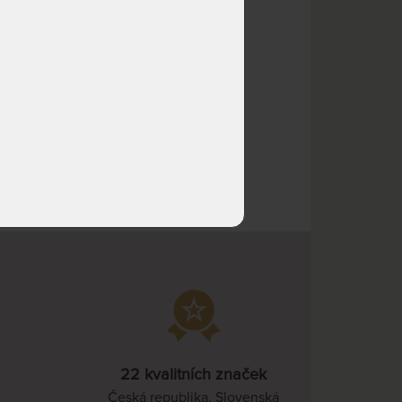
odesíláme do 10 - 15 prac.
974 Kč
dnů
NA OBJEDNÁVKU
727 Kč
odesíláme do 10 - 15 prac.
1 090 Kč
dnů
NA OBJEDNÁVKU
1 003 Kč
odesíláme do 10 - 15 prac.
1 505 Kč
dnů
NA OBJEDNÁVKU
909 Kč
odesíláme do 10 - 15 prac.
1 363 Kč
dnů
NA OBJEDNÁVKU
1 038 Kč
odesíláme do 10 - 15 prac.
1 558 Kč
dnů
NA OBJEDNÁVKU
1 168 Kč
odesíláme do 10 - 15 prac.
1 752 Kč
dnů
22 kvalitních značek
NA OBJEDNÁVKU
1 298 Kč
Česká republika, Slovenská