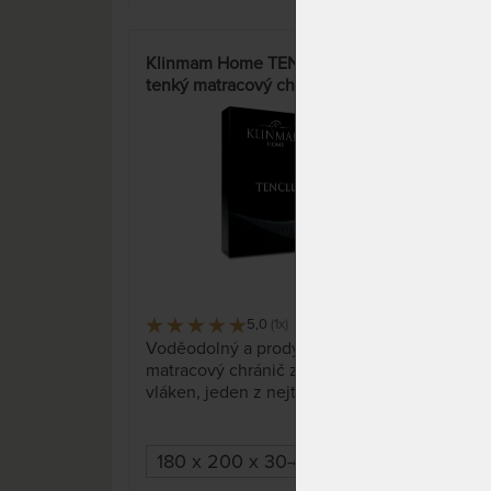
Klinmam Home TENCEL 45 -
HYP
tenký matracový chránič
matr
"Fér
5,0
(1x)
9 x
Voděodolný a prodyšný
Zabr
matracový chránič z přírodních
prod
vláken, jeden z nejtenších ve
na 9
své třídě.