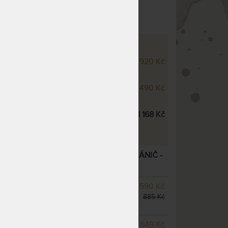
 životnost
Praní na 95 °C
INACE S:
DUO+ a přikrývky SINGLE
920 Kč
n Medical s praním na 95 °C
ývka Polycotton Medical s
1 490 Kč
 95 °C
 chránič Polycotton Medical s
1 168 Kč
 95 °C
COTTON MEDICAL - MATRACOVÝ CHRÁNIČ -
– další varianty
SKLADEM > 10 KS
590 Kč
odesíláme do 1 - 2 prac.
885 Kč
dnů
SKLADEM 5 KS
odesíláme
649 Kč