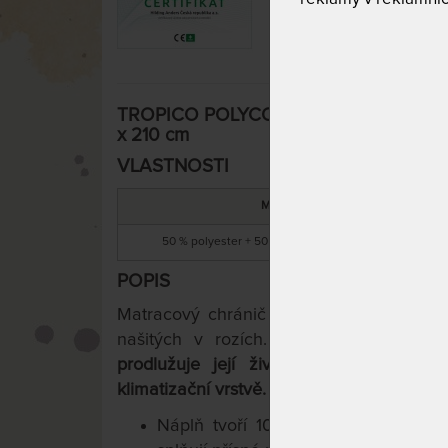
TROPICO POLYCOTTON MEDICAL - matrac
x 210 cm
VLASTNOSTI
MATERIÁL
50 % polyester + 50 % bavlna / duté PES vlákno
POPIS
Matracový chránič se upevní přímo na 
našitých v rozích.
Slouží k ochraně m
prodlužuje její životnost. Zároveň dod
klimatizační vrstvě.
Náplň tvoří 100 % polyesterové r