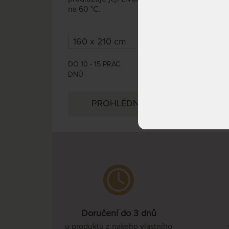
na 60 °C.
DO 1
DO 10 - 15 PRAC.
DNŮ
1 228 Kč
DNŮ
1 832 Kč
PROHLÉDNOUT
Doručení do 3 dnů
u produktů z našeho vlastního