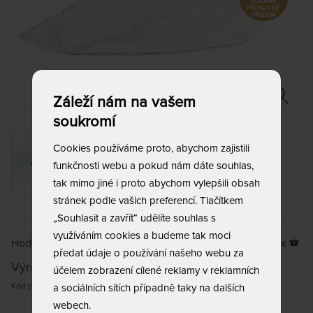
Záleží nám na vašem
soukromí
Cookies používáme proto, abychom zajistili
funkčnosti webu a pokud nám dáte souhlas,
tak mimo jiné i proto abychom vylepšili obsah
stránek podle vašich preferencí. Tlačítkem
„Souhlasit a zavřít“ udělíte souhlas s
využíváním cookies a budeme tak moci
Hodnocení klientů
Prodáno 796 x
4,8
(19x)
předat údaje o používání našeho webu za
Výrobce:
Tropico
účelem zobrazení cílené reklamy v reklamních
Kód produktu: 805-med
a sociálních sítích případně taky na dalších
webech.