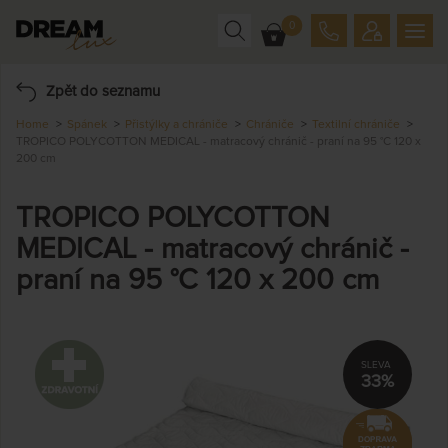
0
Zpět do seznamu
Home
Spánek
Přistýlky a chrániče
Chrániče
Textilní chrániče
TROPICO POLYCOTTON MEDICAL - matracový chránič - praní na 95 °C 120 x
200 cm
TROPICO POLYCOTTON
MEDICAL - matracový chránič -
praní na 95 °C 120 x 200 cm
33%