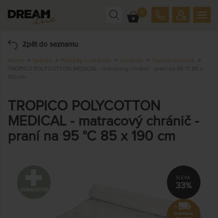
0
Zpět do seznamu
Home
Spánek
Přistýlky a chrániče
Chrániče
Textilní chrániče
TROPICO POLYCOTTON MEDICAL - matracový chránič - praní na 95 °C 85 x
190 cm
TROPICO POLYCOTTON
MEDICAL - matracový chránič -
praní na 95 °C 85 x 190 cm
33%