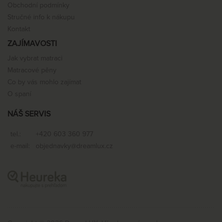
Obchodní podmínky
Stručné info k nákupu
Kontakt
ZAJÍMAVOSTI
Jak vybrat matraci
Matracové pěny
Co by vás mohlo zajímat
O spaní
NÁŠ SERVIS
tel.:
+420 603 360 977
e-mail:
objednavky@dreamlux.cz